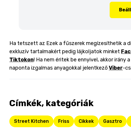
Beál
Ha tetszett az Ezek a fűszerek megízesíthetik a d
exkluzív tartalmakért pedig lájkoljatok minket
Fac
Tiktokon
! Ha nem éritek be ennyivel, akkor irány 
naponta izgalmas anyagokkal jelentkező
Viber
-cs
Címkék, kategóriák
Street Kitchen
Friss
Cikkek
Gasztro