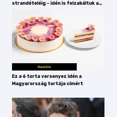
strandételéig – idén is felzabáltuk a
Balaton déli partját
Gasztro
Ez a 6 torta versenyez idén a
Magyarország tortája címért
reet kitchen
egészség