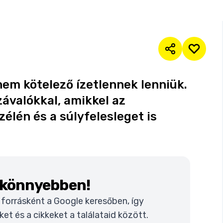
em kötelező ízetlennek lenniük.
závalókkal, amikkel az
élén és a súlyfelesleget is
k könnyebben!
t forrásként a Google keresőben, így
t és a cikkeket a találataid között.