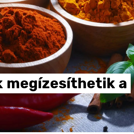
k
megízesíthetik
a