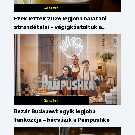
Gasztro
Ezek lettek 2026 legjobb balatoni
strandételei – végigkóstoltuk a
győzteseket
Gasztro
Bezár Budapest egyik legjobb
fánkozója – búcsúzik a Pampushka