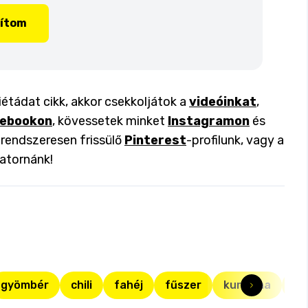
lítom
iétádat cikk, akkor csekkoljátok a
videóinkat
,
ebookon
, kövessetek minket
Instagramon
és
a rendszeresen frissülő
Pinterest
-profilunk, vagy a
atornánk!
gyömbér
chili
fahéj
fűszer
kurkuma
st