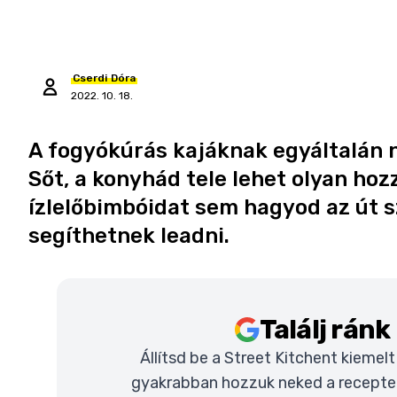
Cserdi
Dóra
2022. 10. 18.
A fogyókúrás kajáknak egyáltalán n
Sőt, a konyhád tele lehet olyan hoz
ízlelőbimbóidat sem hagyod az út sz
segíthetnek leadni.
Találj rán
Állítsd be a Street Kitchent kiemel
gyakrabban hozzuk neked a recepteke