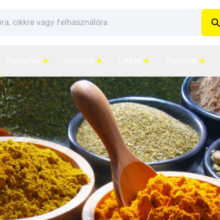
Receptek
Rovatok
Cikkek
Toplisták