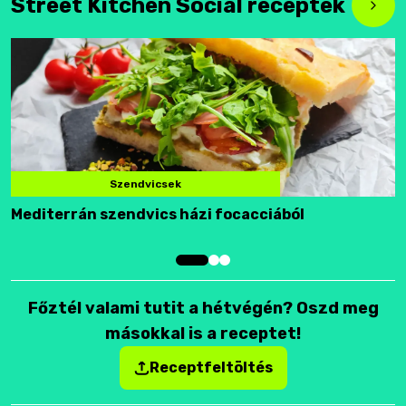
Street Kitchen Social receptek
Szendvicsek
Mediterrán szendvics házi focacciából
F
Főztél valami tutit a hétvégén? Oszd meg
másokkal is a receptet!
Receptfeltöltés