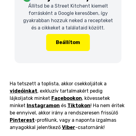
Állítsd be a Street Kitchent kiemelt
forrásként a Google keresőben, így
gyakrabban hozzuk neked a recepteket
és a cikkeket a találataid között.
Beállítom
Ha tetszett a toplista, akkor csekkoljátok a
videóinkat
, exkluzív tartalmakért pedig
lájkoljatok minket
Facebookon
, kövessetek
minket
Instagramon
és
Tiktokon
! Ha nem éritek
be ennyivel, akkor irány a rendszeresen frissülő
Pinterest
-profilunk, vagy a naponta izgalmas
anyagokkal jelentkező
Viber
-csatornánk!