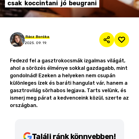
csak
koccintani
jó
beugrani
Rácz
Boróka
2025. 09. 19.
Fedezd fel a gasztrokocsmák izgalmas világát,
ahol a sörözés élménye sokkal gazdagabb, mint
gondolnád! Ezeken a helyeken nem csupán
különleges ízek és baráti hangulat vár, hanem a
gasztrovilág sörhabos legjava. Tarts velünk, és
ismerj meg párat a kedvenceink közül, szerte az
országban.
Találj ránk könnyebben!