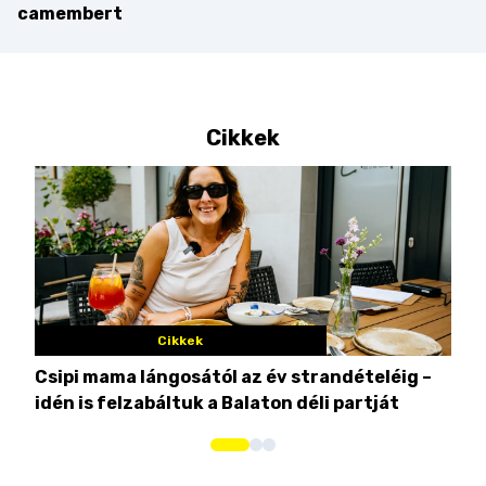
camembert
Cikkek
Cikkek
Csipi mama lángosától az év strandételéig –
Ez 
idén is felzabáltuk a Balaton déli partját
tor