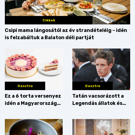
Cikkek
Csipi mama lángosától az év strandételéig – idén
is felzabáltuk a Balaton déli partját
Gasztro
Gasztro
Ez a 6 torta versenyez
Tatán vacsorázott a
idén a Magyarország
Legendás állatok és
tortája címért
megfigyelésük sztárja!