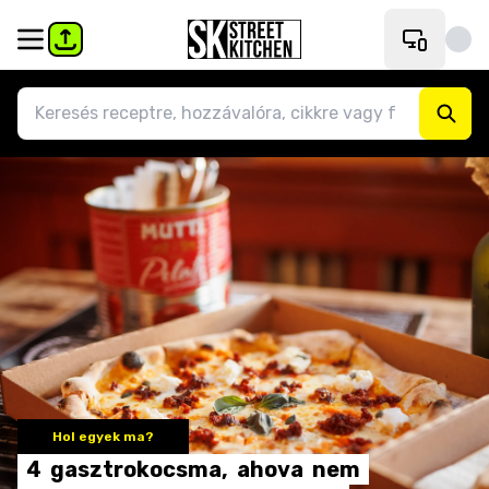
Hol egyek ma?
4
gasztrokocsma,
ahova
nem