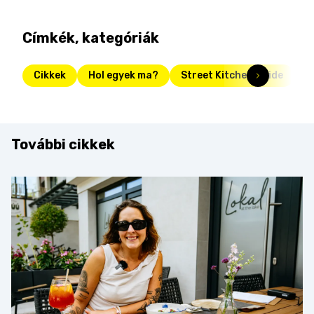
Címkék, kategóriák
Cikkek
Hol egyek ma?
Street Kitchen Guide
g
További cikkek