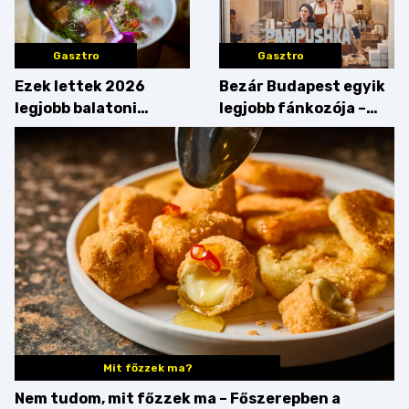
Gasztro
Gasztro
Ezek lettek 2026
Bezár Budapest egyik
legjobb balatoni
legjobb fánkozója –
strandételei –
búcsúzik a Pampushka
végigkóstoltuk a
győzteseket
Mit főzzek ma?
Nem tudom, mit főzzek ma – Főszerepben a