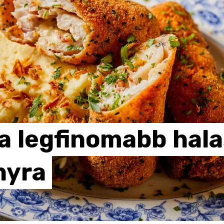
a
legfinomabb
hala
nyra