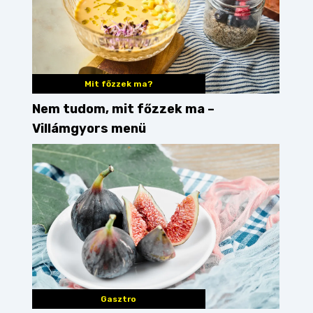
Mit főzzek ma?
Nem tudom, mit főzzek ma –
Villámgyors menü
Gasztro