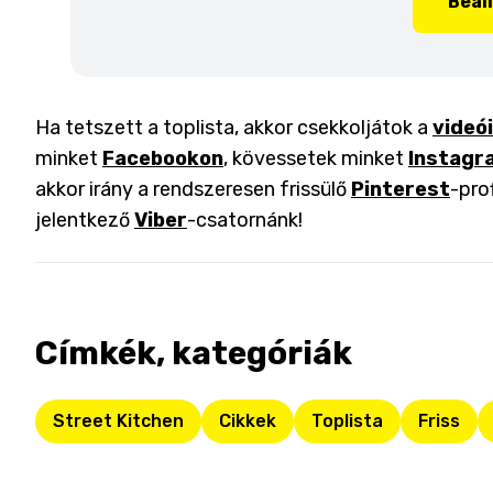
Beál
Ha tetszett a toplista, akkor csekkoljátok a
videó
minket
Facebookon
, kövessetek minket
Instagr
akkor irány a rendszeresen frissülő
Pinterest
-pro
jelentkező
Viber
-csatornánk!
Címkék, kategóriák
Street Kitchen
Cikkek
Toplista
Friss