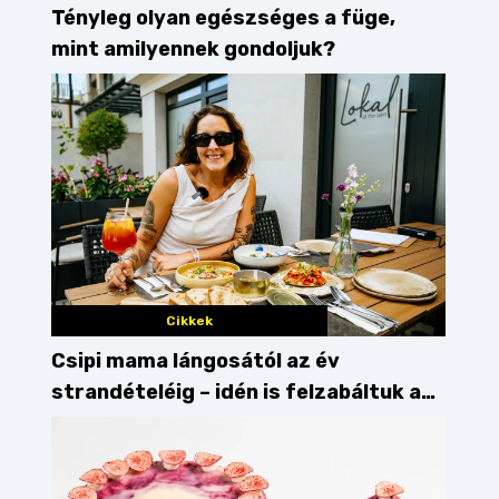
Tényleg olyan egészséges a füge,
mint amilyennek gondoljuk?
Cikkek
Csipi mama lángosától az év
strandételéig – idén is felzabáltuk a
Balaton déli partját