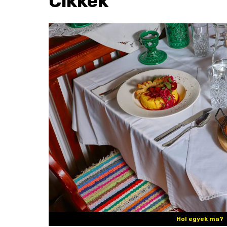
Cikkek
Hol egyek ma?