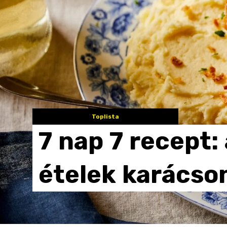
Toplista
7
nap
7
recept:
ételek
karácso