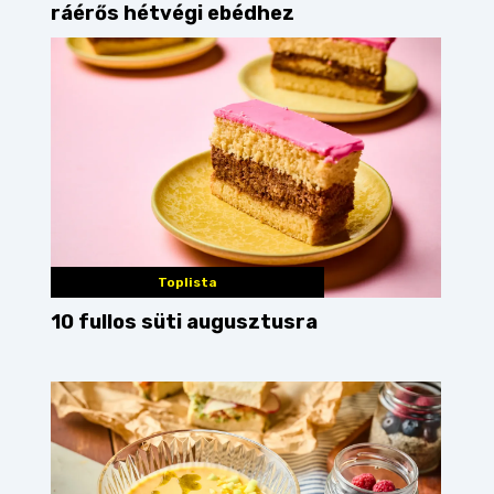
ráérős hétvégi ebédhez
Toplista
10 fullos süti augusztusra