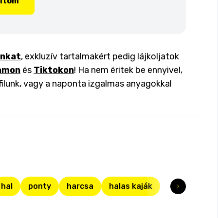
lítom
inkat
, exkluzív tartalmakért pedig lájkoljatok
amon
és
Tiktokon
! Ha nem éritek be ennyivel,
filunk, vagy a naponta izgalmas anyagokkal
hal
ponty
harcsa
halas kaják