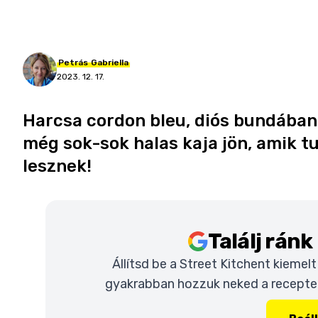
Petrás
Gabriella
2023. 12. 17.
Harcsa cordon bleu, diós bundában 
még sok-sok halas kaja jön, amik tu
lesznek!
Találj rán
Állítsd be a Street Kitchent kiemel
gyakrabban hozzuk neked a recepteke