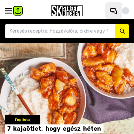
Toplista
7
kajaötlet,
hogy
egész
héten