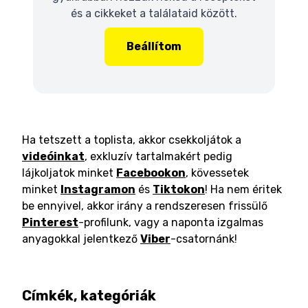
és a cikkeket a találataid között.
Beállítom
Ha tetszett a toplista, akkor csekkoljátok a
videóinkat
, exkluzív tartalmakért pedig
lájkoljatok minket
Facebookon
, kövessetek
minket
Instagramon
és
Tiktokon
! Ha nem éritek
be ennyivel, akkor irány a rendszeresen frissülő
Pinterest
-profilunk, vagy a naponta izgalmas
anyagokkal jelentkező
Viber
-csatornánk!
Címkék, kategóriák