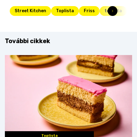
Street Kitchen
Toplista
Friss
toplista
me
További cikkek
Toplista