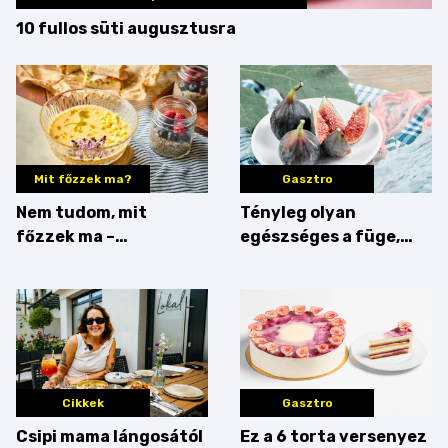
10 fullos süti augusztusra
Mit főzzek ma?
Gasztro
Nem tudom, mit
Tényleg olyan
főzzek ma –
egészséges a füge,
Villámgyors menü
mint amilyennek
gondoljuk?
Cikkek
Gasztro
Csipi mama lángosától
Ez a 6 torta versenyez