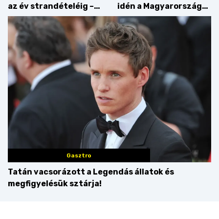
az év strandételéig –
idén a Magyarország
idén is felzabáltuk a
tortája címért
Balaton déli partját
Gasztro
Tatán vacsorázott a Legendás állatok és
megfigyelésük sztárja!