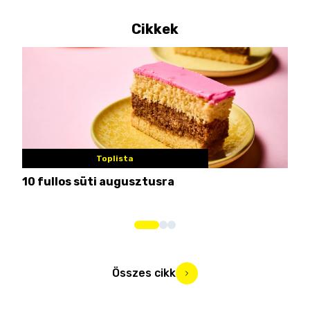
Cikkek
Toplista
10 fullos süti augusztusra
Nem
me
Összes cikk