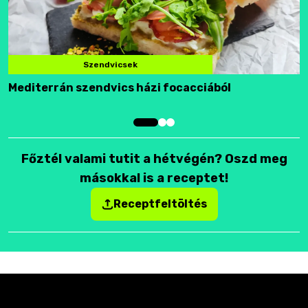
Szendvicsek
Mediterrán szendvics házi focacciából
F
Főztél valami tutit a hétvégén? Oszd meg
másokkal is a receptet!
Receptfeltöltés