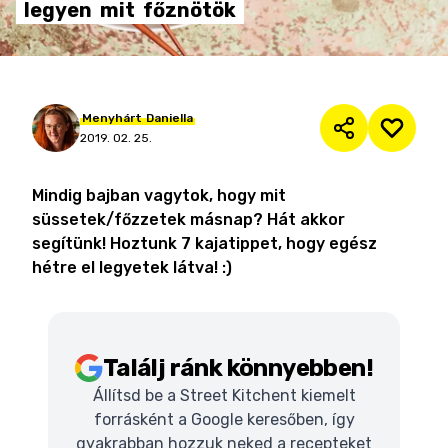
legyen
mit
főznötök
Menyhárt
Daniella
2019. 02. 25.
Mindig bajban vagytok, hogy mit
süssetek/főzzetek másnap? Hát akkor
segítünk! Hoztunk 7 kajatippet, hogy egész
hétre el legyetek látva! :)
Találj ránk könnyebben!
Állítsd be a Street Kitchent kiemelt
forrásként a Google keresőben, így
gyakrabban hozzuk neked a recepteket