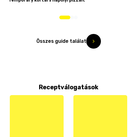
Temporary kortárs nápolyi pizzáit
Összes guide találat
Receptválogatások