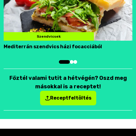
Szendvicsek
Mediterrán szendvics házi focacciából
F
Főztél valami tutit a hétvégén? Oszd meg
másokkal is a receptet!
Receptfeltöltés