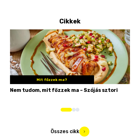
Cikkek
Mit főzzek ma?
Nem tudom, mit főzzek ma – Szójás sztori
Ame
bos
Összes cikk