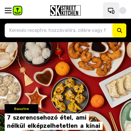
Gasztro
7
szerencsehozó
étel,
ami
nélkül
elképzelhetetlen
a
kínai