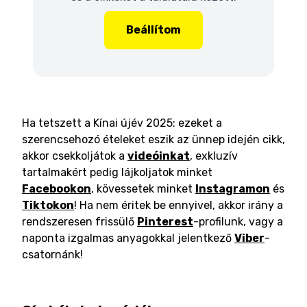
Beállítom
Ha tetszett a Kínai újév 2025: ezeket a
szerencsehozó ételeket eszik az ünnep idején cikk,
akkor csekkoljátok a
videóinkat
, exkluzív
tartalmakért pedig lájkoljatok minket
Facebookon
, kövessetek minket
Instagramon
és
Tiktokon
! Ha nem éritek be ennyivel, akkor irány a
rendszeresen frissülő
Pinterest
-profilunk, vagy a
naponta izgalmas anyagokkal jelentkező
Viber
-
csatornánk!