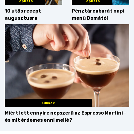
Toplista
Toplista
10 ütős recept
Pénztárcabarát napi
augusztusra
menü Domától
Cikkek
Miért lett ennyire népszerű az Espresso Martini –
és mit érdemes enni mellé?