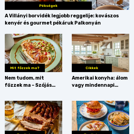
Pékségek
A Villányi borvidék legjobb reggelije: kovászos
kenyér és gourmet pékáruk Palkonyán
Mit főzzek ma?
Cikkek
Nem tudom, mit
Amerikai konyha: álom
főzzek ma – Szójás
vagy mindennapi
sztori
bosszúság? Mutatjuk
az érveket