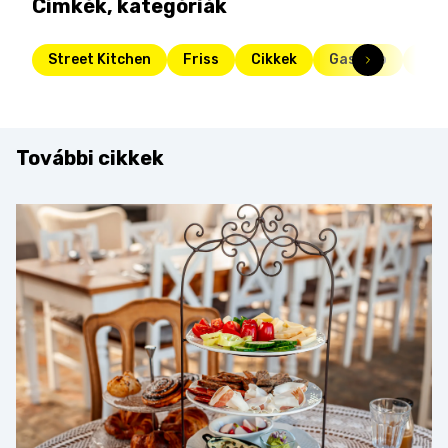
Címkék, kategóriák
Street Kitchen
Friss
Cikkek
Gasztro
újév
További cikkek