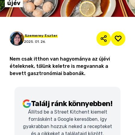
újév
Szemerey
Eszter
2025. 01. 26.
Nem csak itthon van hagyománya az újévi
ételeknek, tőlünk keletre is megvannak a
bevett gasztronómiai babonák.
Találj ránk könnyebben!
Állítsd be a Street Kitchent kiemelt
forrásként a Google keresőben, így
gyakrabban hozzuk neked a recepteket
és a cikkeket a találataid között.