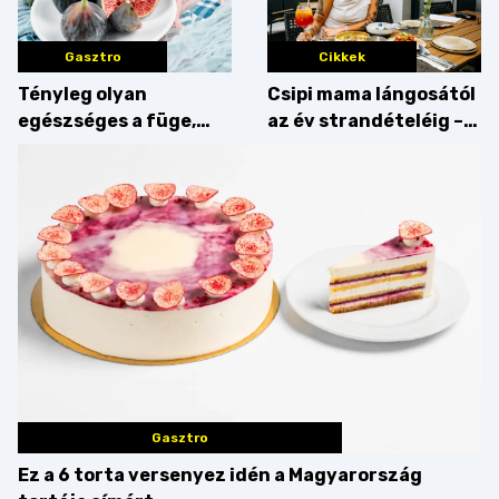
Gasztro
Cikkek
Tényleg olyan
Csipi mama lángosától
egészséges a füge,
az év strandételéig –
mint amilyennek
idén is felzabáltuk a
gondoljuk?
Balaton déli partját
Gasztro
Ez a 6 torta versenyez idén a Magyarország