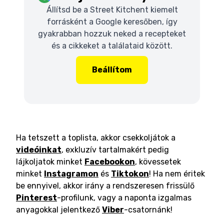
Állítsd be a Street Kitchent kiemelt
forrásként a Google keresőben, így
gyakrabban hozzuk neked a recepteket
és a cikkeket a találataid között.
Beállítom
Ha tetszett a toplista, akkor csekkoljátok a
videóinkat
, exkluzív tartalmakért pedig
lájkoljatok minket
Facebookon
, kövessetek
minket
Instagramon
és
Tiktokon
! Ha nem éritek
be ennyivel, akkor irány a rendszeresen frissülő
Pinterest
-profilunk, vagy a naponta izgalmas
anyagokkal jelentkező
Viber
-csatornánk!