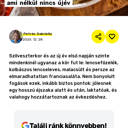
ami
nélkül
nincs
újév
Petrás
Gabriella
2025. 12. 28.
Szilveszterkor és az új év első napján szinte
mindenkinél ugyanaz a kör fut le: lencsefőzelék,
kolbászos lencseleves, malacsült és persze az
elmaradhatatlan franciasaláta. Nem bonyolult
fogások ezek, inkább biztos pontok: jólesnek
egy hosszú éjszaka alatt és után, laktatóak, és
valahogy hozzátartoznak az évkezdéshez.
Találj ránk könnyebben!