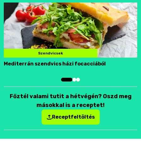
Szendvicsek
Mediterrán szendvics házi focacciából
F
Főztél valami tutit a hétvégén? Oszd meg
másokkal is a receptet!
Receptfeltöltés