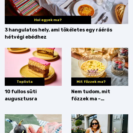
Hol egyek ma?
3 hangulatos hely, ami tökéletes egy ráérős
hétvégi ebédhez
Toplista
Mit főzzek ma?
10 fullos süti
Nem tudom, mit
augusztusra
főzzek ma –
Villámgyors menü