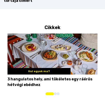
tortája címért
Cikkek
Hol egyek ma?
3 hangulatos hely, ami tökéletes egy ráérős
10 
hétvégi ebédhez