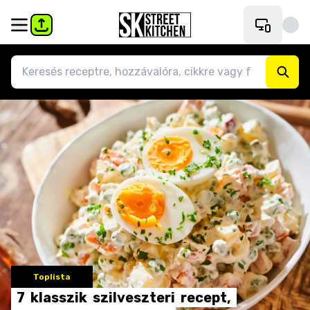
Toplista
7
klasszik
szilveszteri
recept,