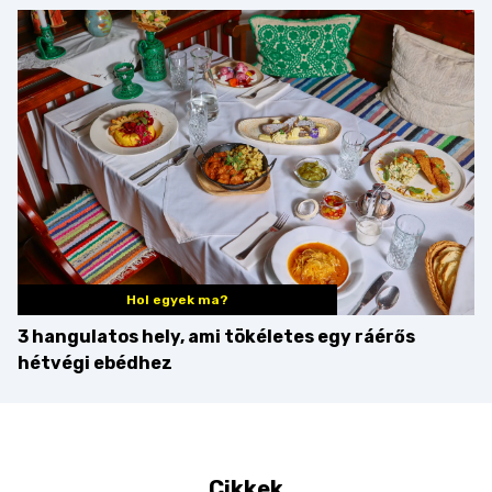
minden mennyiségben
barack húsok mellé is
zseniális
Hol egyek ma?
3 hangulatos hely, ami tökéletes egy ráérős
hétvégi ebédhez
Cikkek