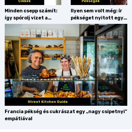
Cikkek
Pékségek
Minden csepp számít:
Ilyen sem volt még: ír
így spórolj vizet a
pékséget nyitott egy
konyhában
Dublinból hazatért pár
Street Kitchen Guide
Francia pékség és cukrászat egy „nagy csipetnyi”
empátiával