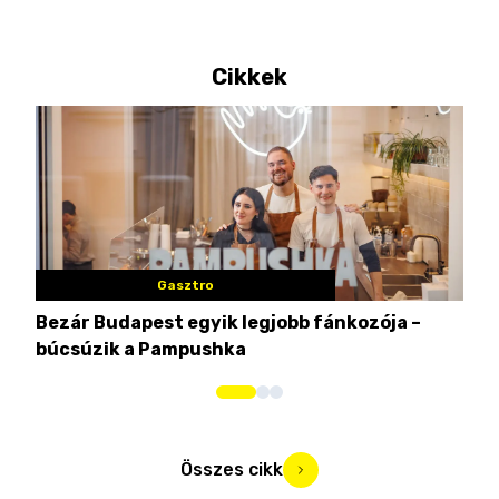
Cikkek
Gasztro
Bezár Budapest egyik legjobb fánkozója –
Nem
búcsúzik a Pampushka
ca
Összes cikk