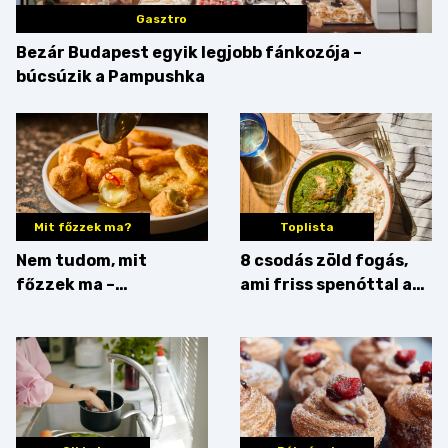
Gasztro
Bezár Budapest egyik legjobb fánkozója –
búcsúzik a Pampushka
Mit főzzek ma?
Toplista
Nem tudom, mit
8 csodás zöld fogás,
főzzek ma –
ami friss spenóttal az
Főszerepben a
igazi
camembert