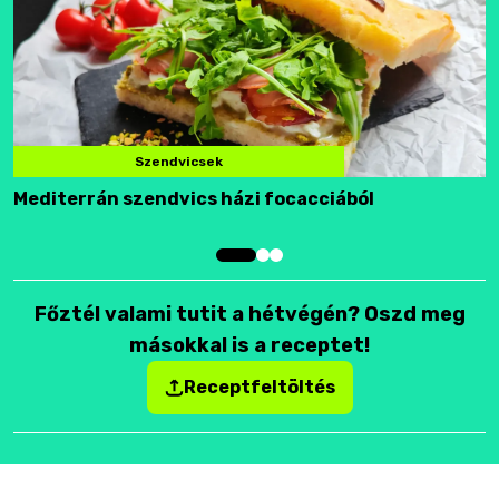
Szendvicsek
Mediterrán szendvics házi focacciából
F
Főztél valami tutit a hétvégén? Oszd meg
másokkal is a receptet!
Receptfeltöltés