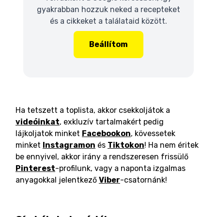
gyakrabban hozzuk neked a recepteket
és a cikkeket a találataid között.
Beállítom
Ha tetszett a toplista, akkor csekkoljátok a
videóinkat
, exkluzív tartalmakért pedig
lájkoljatok minket
Facebookon
, kövessetek
minket
Instagramon
és
Tiktokon
! Ha nem éritek
be ennyivel, akkor irány a rendszeresen frissülő
Pinterest
-profilunk, vagy a naponta izgalmas
anyagokkal jelentkező
Viber
-csatornánk!