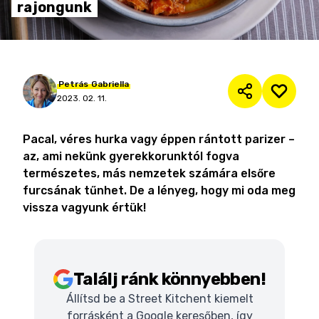
rajongunk
Petrás
Gabriella
2023. 02. 11.
Pacal, véres hurka vagy éppen rántott parizer –
az, ami nekünk gyerekkorunktól fogva
természetes, más nemzetek számára elsőre
furcsának tűnhet. De a lényeg, hogy mi oda meg
vissza vagyunk értük!
Találj ránk könnyebben!
Állítsd be a Street Kitchent kiemelt
forrásként a Google keresőben, így