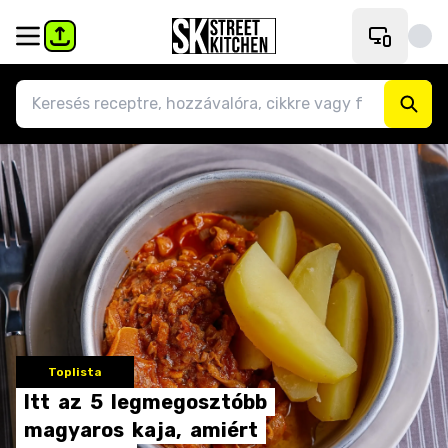
Toplista
Itt
az
5
legmegosztóbb
magyaros
kaja,
amiért