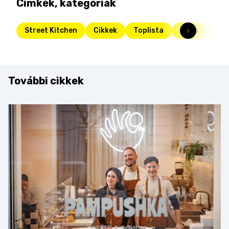
Címkék, kategóriák
Street Kitchen
Cikkek
Toplista
Friss
virs
További cikkek