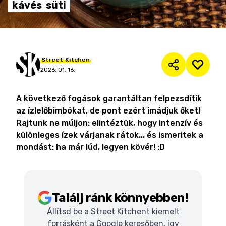
kávés
süti
Street
Kitchen
2026. 01. 16.
A következő fogások garantáltan felpezsdítik
az ízlelőbimbókat, de pont ezért imádjuk őket!
Rajtunk ne múljon: elintéztük, hogy intenzív és
különleges ízek várjanak rátok... és ismeritek a
mondást: ha már lúd, legyen kövér! :D
Találj ránk könnyebben!
Állítsd be a Street Kitchent kiemelt
forrásként a Google keresőben, így