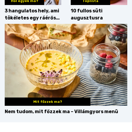
Hol egyek ma?
Toplista
3 hangulatos hely, ami
10 fullos süti
tökéletes egy ráérős
augusztusra
hétvégi ebédhez
Mit főzzek ma?
Nem tudom, mit főzzek ma – Villámgyors menü