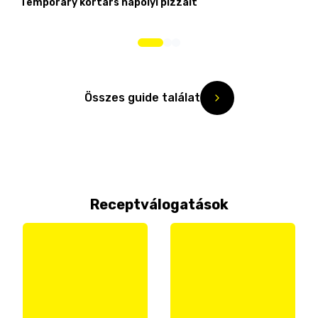
Temporary kortárs nápolyi pizzáit
Összes guide találat
Receptválogatások