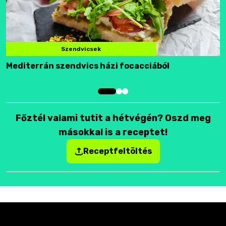
Szendvicsek
Mediterrán szendvics házi focacciából
F
Főztél valami tutit a hétvégén? Oszd meg
másokkal is a receptet!
Receptfeltöltés