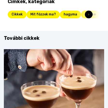
Címkék, kategóriák
Cikkek
Mit főzzek ma?
hagyma
lencse
ka
További cikkek