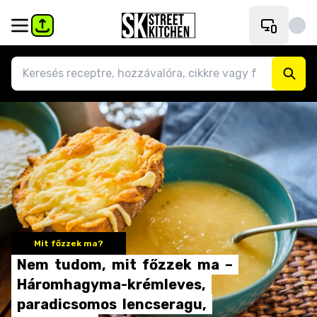
Mit főzzek ma?
Nem
tudom,
mit
főzzek
ma
–
Háromhagyma-krémleves,
paradicsomos
lencseragu,