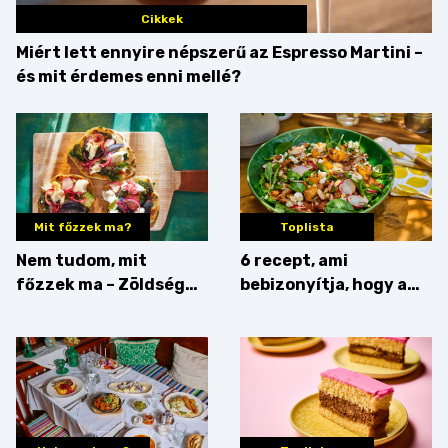
Cikkek
Miért lett ennyire népszerű az Espresso Martini –
és mit érdemes enni mellé?
Mit főzzek ma?
Toplista
Nem tudom, mit
6 recept, ami
főzzek ma – Zöldség
bebizonyítja, hogy a
minden mennyiségben
barack húsok mellé is
zseniális