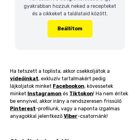
gyakrabban hozzuk neked a recepteket
és a cikkeket a találataid között.
Beállítom
Ha tetszett a toplista, akkor csekkoljátok a
videóinkat
, exkluzív tartalmakért pedig
lájkoljatok minket
Facebookon
, kövessetek
minket
Instagramon
és
Tiktokon
! Ha nem éritek
be ennyivel, akkor irány a rendszeresen frissülő
Pinterest
-profilunk, vagy a naponta izgalmas
anyagokkal jelentkező
Viber
-csatornánk!