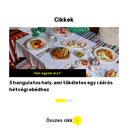
Cikkek
Hol egyek ma?
3 hangulatos hely, ami tökéletes egy ráérős
10 
hétvégi ebédhez
Összes cikk