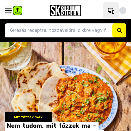
Mit főzzek ma?
Nem
tudom,
mit
főzzek
ma
–