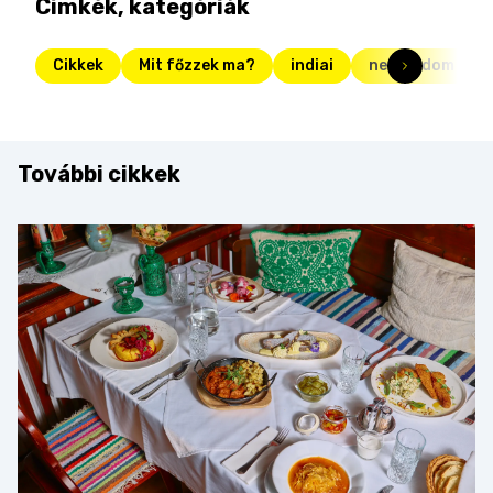
Címkék, kategóriák
Cikkek
Mit főzzek ma?
indiai
nem tudom mit 
További cikkek