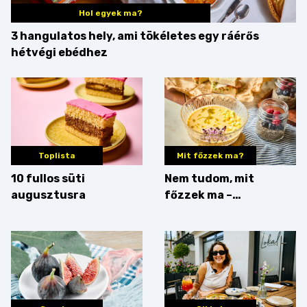
Hol egyek ma?
3 hangulatos hely, ami tökéletes egy ráérős
hétvégi ebédhez
Toplista
Mit főzzek ma?
10 fullos süti
Nem tudom, mit
augusztusra
főzzek ma –
Villámgyors menü