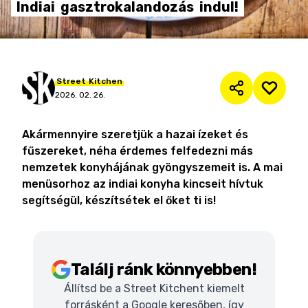
Indiai
gasztrokalandozás
indul!
Street
Kitchen
2026. 02. 26.
Akármennyire szeretjük a hazai ízeket és
fűszereket, néha érdemes felfedezni más
nemzetek konyhájának gyöngyszemeit is. A mai
menüsorhoz az indiai konyha kincseit hívtuk
segítségül, készítsétek el őket ti is!
Találj ránk könnyebben!
Állítsd be a Street Kitchent kiemelt
forrásként a Google keresőben, így