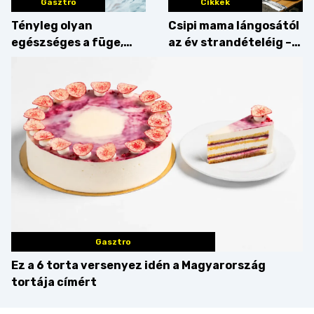
Gasztro
Cikkek
Tényleg olyan
Csipi mama lángosától
egészséges a füge,
az év strandételéig –
mint amilyennek
idén is felzabáltuk a
gondoljuk?
Balaton déli partját
Gasztro
Ez a 6 torta versenyez idén a Magyarország
tortája címért