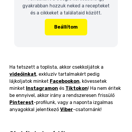
gyakrabban hozzuk neked a recepteket
és a cikkeket a találataid között.
Beállítom
Ha tetszett a toplista, akkor csekkoljátok a
videóinkat
, exkluzív tartalmakért pedig
lájkoljatok minket
Facebookon
, kövessetek
minket
Instagramon
és
Tiktokon
! Ha nem éritek
be ennyivel, akkor irány a rendszeresen frissülő
Pinterest
-profilunk, vagy a naponta izgalmas
anyagokkal jelentkező
Viber
-csatornánk!