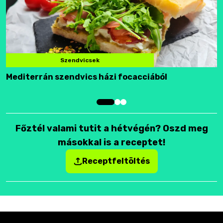
Szendvicsek
Mediterrán szendvics házi focacciából
F
Főztél valami tutit a hétvégén? Oszd meg
másokkal is a receptet!
Receptfeltöltés