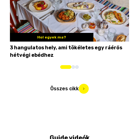
Hol egyek ma?
3 hangulatos hely, ami tökéletes egy ráérős
10 
hétvégi ebédhez
Összes cikk
Guide videók