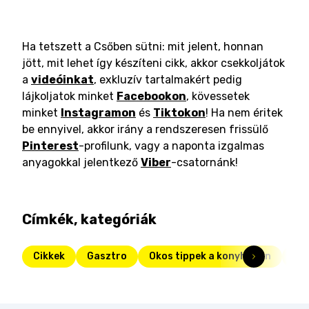
Ha tetszett a Csőben sütni: mit jelent, honnan
jött, mit lehet így készíteni cikk, akkor csekkoljátok
a
videóinkat
, exkluzív tartalmakért pedig
lájkoljatok minket
Facebookon
, kövessetek
minket
Instagramon
és
Tiktokon
! Ha nem éritek
be ennyivel, akkor irány a rendszeresen frissülő
Pinterest
-profilunk, vagy a naponta izgalmas
anyagokkal jelentkező
Viber
-csatornánk!
Címkék, kategóriák
Cikkek
Gasztro
Okos tippek a konyhában
Kon