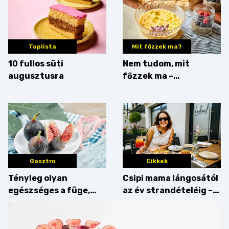
Toplista
Mit főzzek ma?
10 fullos süti
Nem tudom, mit
augusztusra
főzzek ma –
Villámgyors menü
Gasztro
Cikkek
Tényleg olyan
Csipi mama lángosától
egészséges a füge,
az év strandételéig –
mint amilyennek
idén is felzabáltuk a
gondoljuk?
Balaton déli partját