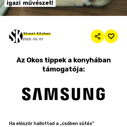
igazi
művészet!
Street
Kitchen
2025. 05. 01.
Az
Okos tippek a konyhában
támogatója:
Ha először hallottad a „csőben sütés”