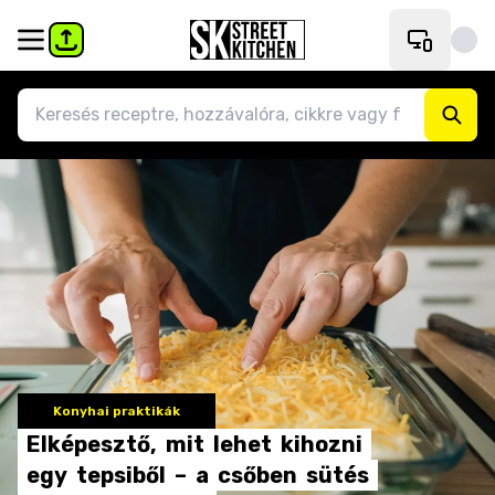
Konyhai praktikák
Elképesztő,
mit
lehet
kihozni
egy
tepsiből
–
a
csőben
sütés