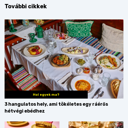
További cikkek
Hol egyek ma?
3 hangulatos hely, ami tökéletes egy ráérős
hétvégi ebédhez