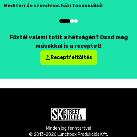
Mediterrán szendvics házi focacciából
F
Főztél valami tutit a hétvégén? Oszd meg
másokkal is a receptet!
Receptfeltöltés
Minden jog fenntartva!
© 2013-
2026
Lunchbox Produkciós Kft.