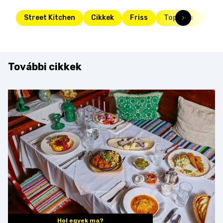
Street Kitchen
Cikkek
Friss
Toplista
tés
További cikkek
Hol egyek ma?