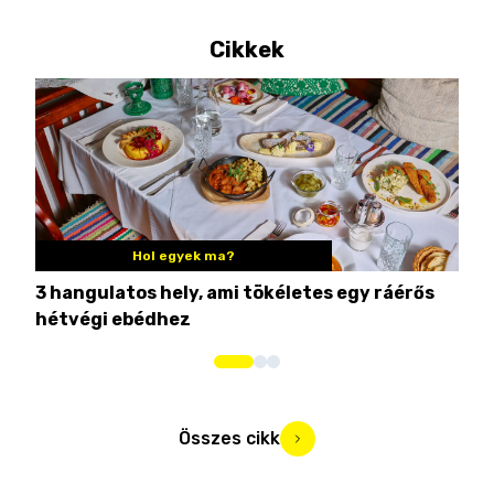
Cikkek
Hol egyek ma?
3 hangulatos hely, ami tökéletes egy ráérős
10 
hétvégi ebédhez
Összes cikk