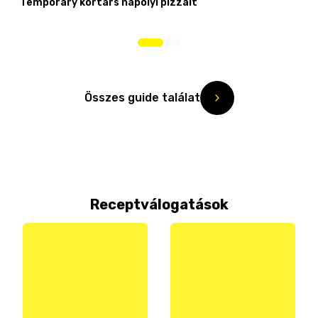
Temporary kortárs nápolyi pizzáit
Összes guide találat
Receptválogatások