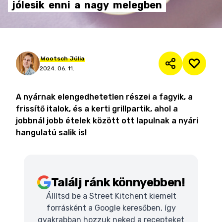
jólesik
enni
a
nagy
melegben
Wootsch
Júlia
2024. 06. 11.
A nyárnak elengedhetetlen részei a fagyik, a
frissítő italok, és a kerti grillpartik, ahol a
jobbnál jobb ételek között ott lapulnak a nyári
hangulatú salik is!
Találj ránk könnyebben!
Állítsd be a Street Kitchent kiemelt
forrásként a Google keresőben, így
gyakrabban hozzuk neked a recepteket