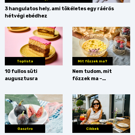
3 hangulatos hely, ami tökéletes egy ráérős
hétvégi ebédhez
Toplista
Mit főzzek ma?
10 fullos süti
Nem tudom, mit
augusztusra
főzzek ma –
Villámgyors menü
Gasztro
Cikkek