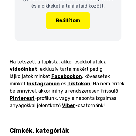
és a cikkeket a találataid között.
Beállítom
Ha tetszett a toplista, akkor csekkoljátok a
videóinkat
, exkluzív tartalmakért pedig
lájkoljatok minket
Facebookon
, kövessetek
minket
Instagramon
és
Tiktokon
! Ha nem éritek
be ennyivel, akkor irány a rendszeresen frissülő
Pinterest
-profilunk, vagy a naponta izgalmas
anyagokkal jelentkező
Viber
-csatornánk!
Címkék, kategóriák