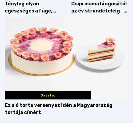
Tényleg olyan
Csipi mama lángosától
egészséges a füge,
az év strandételéig –
mint amilyennek
idén is felzabáltuk a
gondoljuk?
Balaton déli partját
Gasztro
Ez a 6 torta versenyez idén a Magyarország
tortája címért