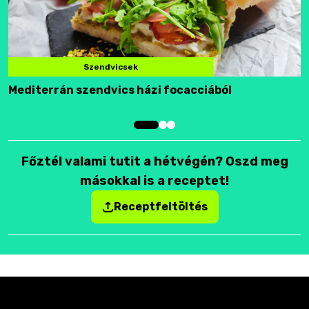
Szendvicsek
Mediterrán szendvics házi focacciából
F
Főztél valami tutit a hétvégén? Oszd meg
másokkal is a receptet!
Receptfeltöltés