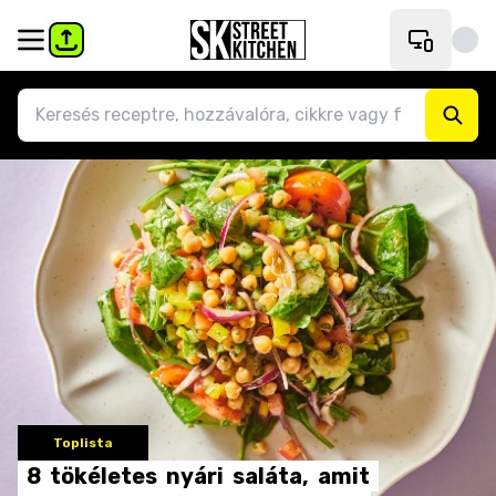
Toplista
8
tökéletes
nyári
saláta,
amit