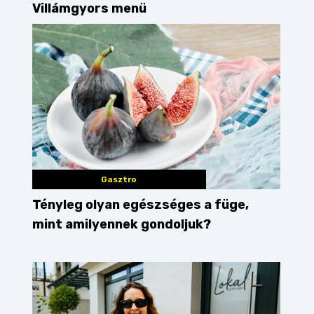
Villámgyors menü
Gasztro
Tényleg olyan egészséges a füge,
mint amilyennek gondoljuk?
olasz kaja