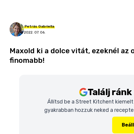
Petrás
Gabriella
2022. 07. 06.
Maxold ki a dolce vitát, ezeknél az 
finomabb!
Találj rán
Állítsd be a Street Kitchent kiemel
gyakrabban hozzuk neked a recepteke
Beál