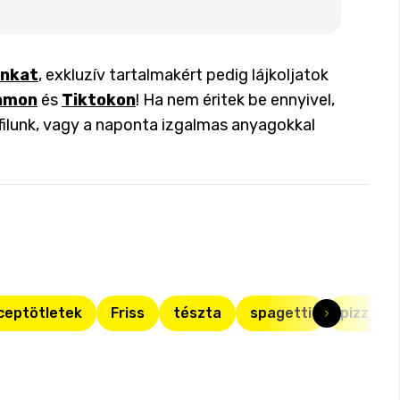
inkat
, exkluzív tartalmakért pedig lájkoljatok
amon
és
Tiktokon
! Ha nem éritek be ennyivel,
filunk, vagy a naponta izgalmas anyagokkal
ceptötletek
Friss
tészta
spagetti
pizza