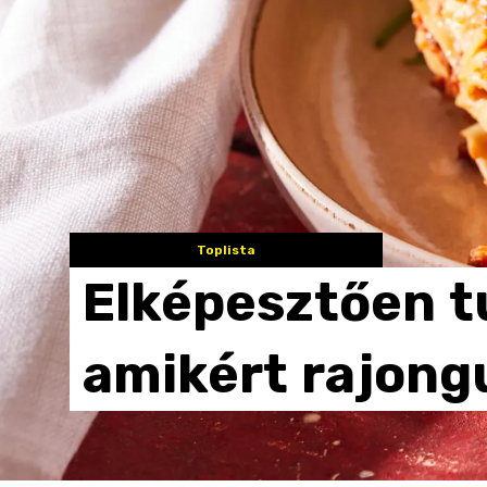
Toplista
Elképesztően
t
amikért
rajong