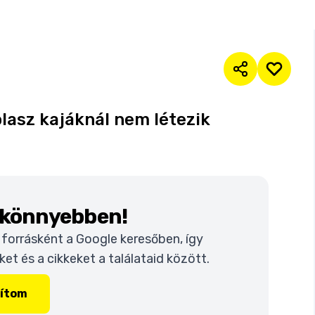
olasz kajáknál nem létezik
k könnyebben!
t forrásként a Google keresőben, így
t és a cikkeket a találataid között.
lítom