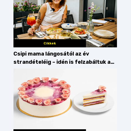
Cikkek
Csipi mama lángosától az év
strandételéig – idén is felzabáltuk a
Balaton déli partját