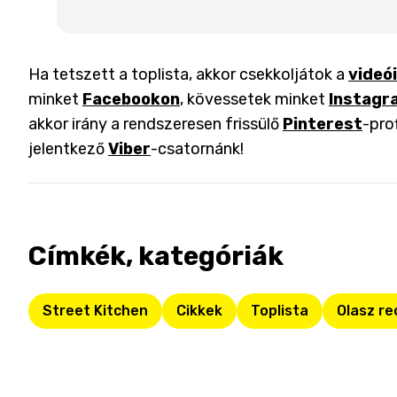
Ha tetszett a toplista, akkor csekkoljátok a
videó
minket
Facebookon
, kövessetek minket
Instagr
akkor irány a rendszeresen frissülő
Pinterest
-pro
jelentkező
Viber
-csatornánk!
Címkék, kategóriák
Street Kitchen
Cikkek
Toplista
Olasz re