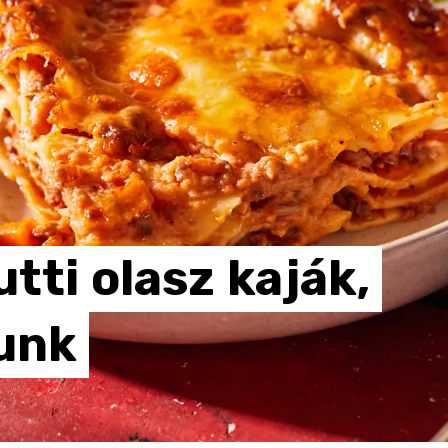
utti
olasz
kaják,
unk