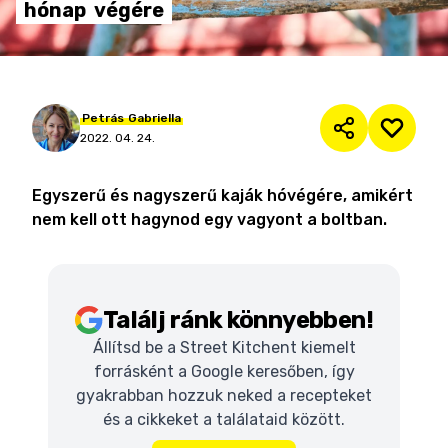
hónap
végére
Petrás
Gabriella
2022. 04. 24.
Egyszerű és nagyszerű kaják hóvégére, amikért
nem kell ott hagynod egy vagyont a boltban.
Találj ránk könnyebben!
Állítsd be a Street Kitchent kiemelt
forrásként a Google keresőben, így
gyakrabban hozzuk neked a recepteket
és a cikkeket a találataid között.