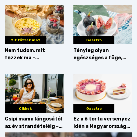
Mit főzzek ma?
Gasztro
Nem tudom, mit
Tényleg olyan
főzzek ma –
egészséges a füge,
Villámgyors menü
mint amilyennek
gondoljuk?
Cikkek
Gasztro
Csipi mama lángosától
Ez a 6 torta versenyez
az év strandételéig –
idén a Magyarország
idén is felzabáltuk a
tortája címért