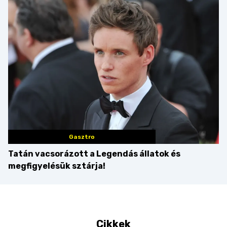
Balaton déli partját
Gasztro
Tatán vacsorázott a Legendás állatok és
megfigyelésük sztárja!
Cikkek