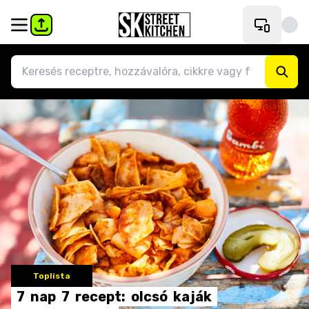
Toplista
7
nap
7
recept:
olcsó
kaják