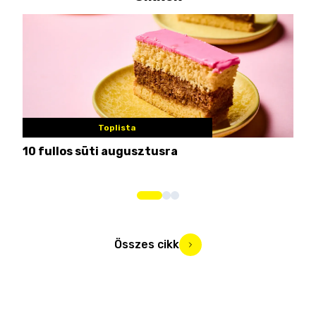
Toplista
10 fullos süti augusztusra
Nem
me
Összes cikk