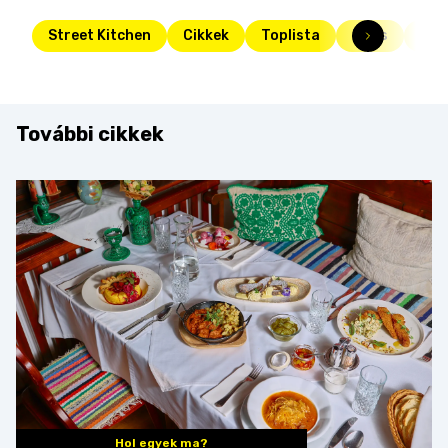
Street Kitchen
Cikkek
Toplista
Friss
csi
További cikkek
Hol egyek ma?