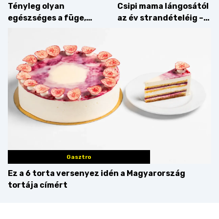
Tényleg olyan
Csipi mama lángosától
egészséges a füge,
az év strandételéig –
mint amilyennek
idén is felzabáltuk a
gondoljuk?
Balaton déli partját
Gasztro
Ez a 6 torta versenyez idén a Magyarország
tortája címért