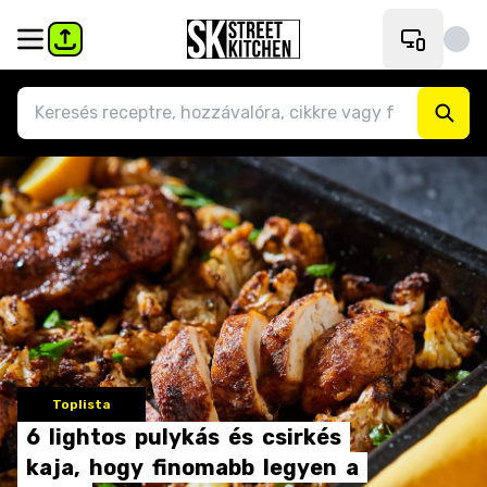
Toplista
6
lightos
pulykás
és
csirkés
kaja,
hogy
finomabb
legyen
a