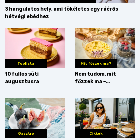
3 hangulatos hely, ami tökéletes egy ráérős
hétvégi ebédhez
Toplista
Mit főzzek ma?
10 fullos süti
Nem tudom, mit
augusztusra
főzzek ma –
Villámgyors menü
Gasztro
Cikkek