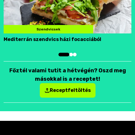
Szendvicsek
Mediterrán szendvics házi focacciából
F
Főztél valami tutit a hétvégén? Oszd meg
másokkal is a receptet!
Receptfeltöltés