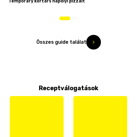
Temporary kortárs nápolyi pizzáit
Összes guide találat
Receptválogatások