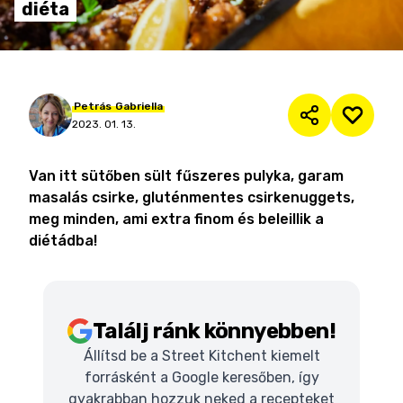
diéta
Petrás
Gabriella
2023. 01. 13.
Van itt sütőben sült fűszeres pulyka, garam
masalás csirke, gluténmentes csirkenuggets,
meg minden, ami extra finom és beleillik a
diétádba!
Találj ránk könnyebben!
Állítsd be a Street Kitchent kiemelt
forrásként a Google keresőben, így
gyakrabban hozzuk neked a recepteket