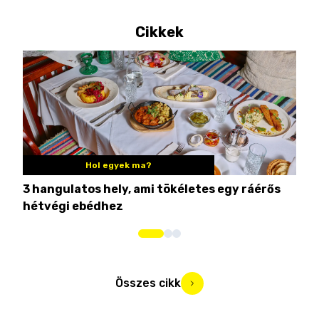
Cikkek
Hol egyek ma?
3 hangulatos hely, ami tökéletes egy ráérős
10 
hétvégi ebédhez
Összes cikk