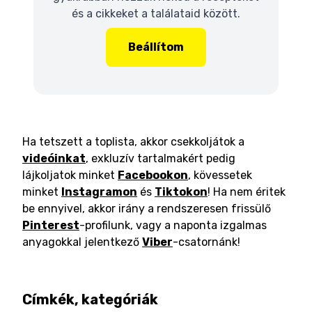
és a cikkeket a találataid között.
Beállítom
Ha tetszett a toplista, akkor csekkoljátok a
videóinkat
, exkluzív tartalmakért pedig
lájkoljatok minket
Facebookon
, kövessetek
minket
Instagramon
és
Tiktokon
! Ha nem éritek
be ennyivel, akkor irány a rendszeresen frissülő
Pinterest
-profilunk, vagy a naponta izgalmas
anyagokkal jelentkező
Viber
-csatornánk!
Címkék, kategóriák