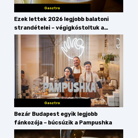
Gasztro
Ezek lettek 2026 legjobb balatoni
strandételei – végigkóstoltuk a
győzteseket
Gasztro
Bezár Budapest egyik legjobb
fánkozója – búcsúzik a Pampushka