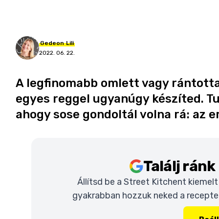
Gedeon
Lili
2022. 06. 22.
A legfinomabb omlett vagy rántotta
egyes reggel ugyanúgy készíted. Tu
ahogy sose gondoltál volna rá: az 
Találj rán
Állítsd be a Street Kitchent kiemel
gyakrabban hozzuk neked a recepteke