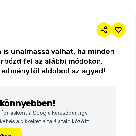
 is unalmassá válhat, ha minden
rbózd fel az alábbi módokon,
eredménytől eldobod az agyad!
k könnyebben!
t forrásként a Google keresőben, így
t és a cikkeket a találataid között.