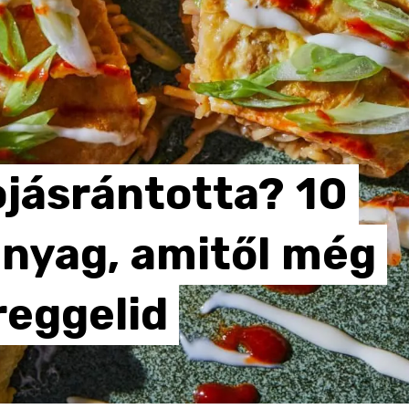
ojásrántotta?
10
anyag,
amitől
még
reggelid