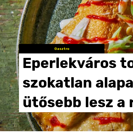
Gasztro
Eperlekváros
t
szokatlan
alap
ütősebb
lesz
a