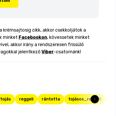
lítom
a krémsajtosig cikk, akkor csekkoljátok a
ok minket
Facebookon
, kövessetek minket
ivel, akkor irány a rendszeresen frissülő
yagokkal jelentkező
Viber
-csatornánk!
tojás
reggeli
rántotta
tojásos_reggeli
ráé