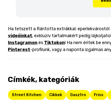
Beál
Ha tetszett a Rántotta extrákkal: eperlekvárostól 
videóinkat
, exkluzív tartalmakért pedig lájkoljat
Instagramon
és
Tiktokon
! Ha nem éritek be enny
Pinterest
-profilunk, vagy a naponta izgalmas an
Címkék, kategóriák
Street Kitchen
Cikkek
Gasztro
Friss