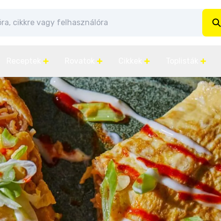
Receptek
Rovatok
Cikkek
Toplisták