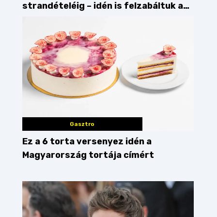
strandételéig – idén is felzabáltuk a
Balaton déli partját
Gasztro
Ez a 6 torta versenyez idén a
Magyarország tortája címért
rős reggeli