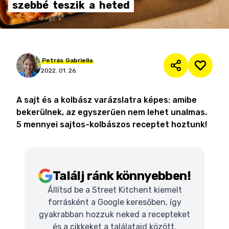
szebbé
teszik
a
heted
Petrás
Gabriella
2022. 01. 26.
A sajt és a kolbász varázslatra képes: amibe
bekerülnek, az egyszerűen nem lehet unalmas.
5 mennyei sajtos-kolbászos receptet hoztunk!
Találj ránk könnyebben!
Állítsd be a Street Kitchent kiemelt
forrásként a Google keresőben, így
gyakrabban hozzuk neked a recepteket
és a cikkeket a találataid között.