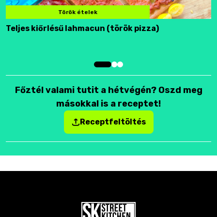
Török ételek
Teljes kiőrlésű lahmacun (török pizza)
F
Főztél valami tutit a hétvégén? Oszd meg
másokkal is a receptet!
Receptfeltöltés