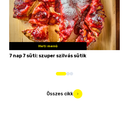
Heti menü
7 nap 7 süti: szuper szilvás sütik
Nem
Összes cikk