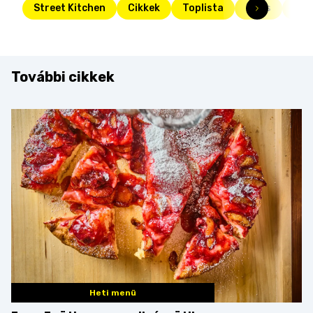
Street Kitchen
Cikkek
Toplista
Friss
sajt
További cikkek
Heti menü