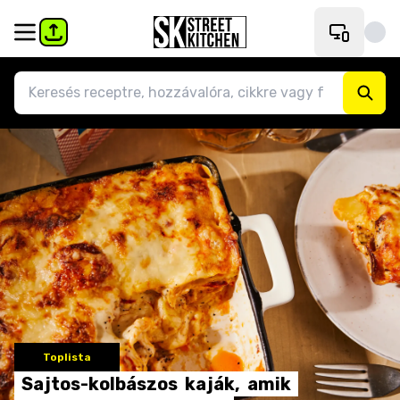
Toplista
Sajtos-kolbászos
kaják,
amik