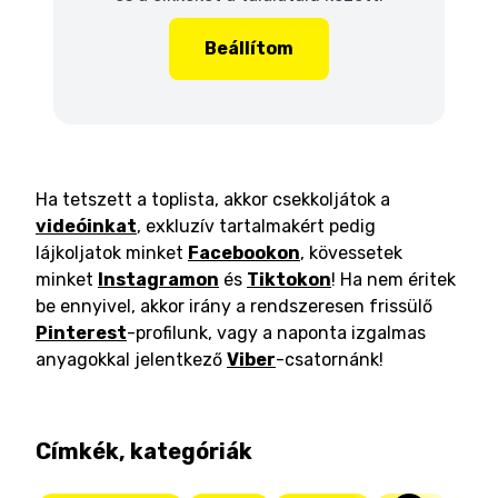
Beállítom
Ha tetszett a toplista, akkor csekkoljátok a
videóinkat
, exkluzív tartalmakért pedig
lájkoljatok minket
Facebookon
, kövessetek
minket
Instagramon
és
Tiktokon
! Ha nem éritek
be ennyivel, akkor irány a rendszeresen frissülő
Pinterest
-profilunk, vagy a naponta izgalmas
anyagokkal jelentkező
Viber
-csatornánk!
Címkék, kategóriák