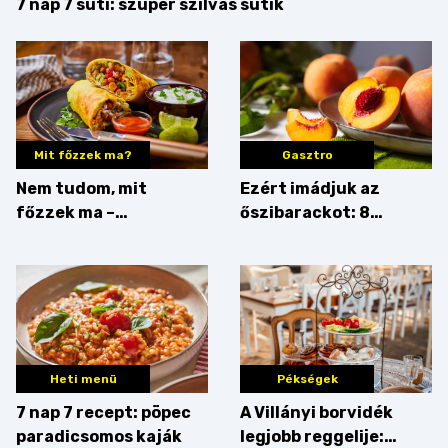
7 nap 7 süti: szuper szilvás sütik
Mit főzzek ma?
Gasztro
Nem tudom, mit
Ezért imádjuk az
főzzek ma –
őszibarackot: 8
Rostbomba
nyomós érv, hogy
augusztusban
feltankolj belőle
Heti menü
Pékségek
7 nap 7 recept: pöpec
A Villányi borvidék
paradicsomos kaják
legjobb reggelije: