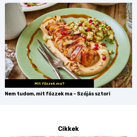
kovászos kenyér és
gourmet pékáruk
Palkonyán
Mit főzzek ma?
Nem tudom, mit főzzek ma – Szójás sztori
Cikkek