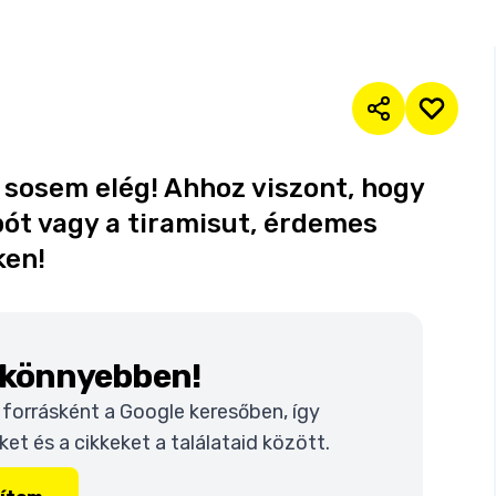
 sosem elég! Ahhoz viszont, hogy
ót vagy a tiramisut, érdemes
ken!
k könnyebben!
t forrásként a Google keresőben, így
t és a cikkeket a találataid között.