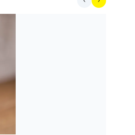
Mit főzzek ma?