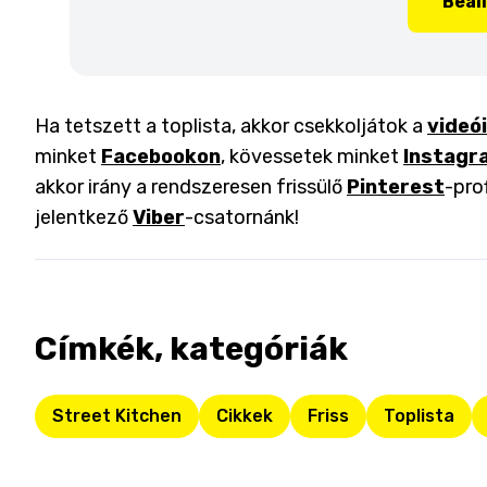
Beál
Ha tetszett a toplista, akkor csekkoljátok a
videó
minket
Facebookon
, kövessetek minket
Instagr
akkor irány a rendszeresen frissülő
Pinterest
-pro
jelentkező
Viber
-csatornánk!
Címkék, kategóriák
Street Kitchen
Cikkek
Friss
Toplista