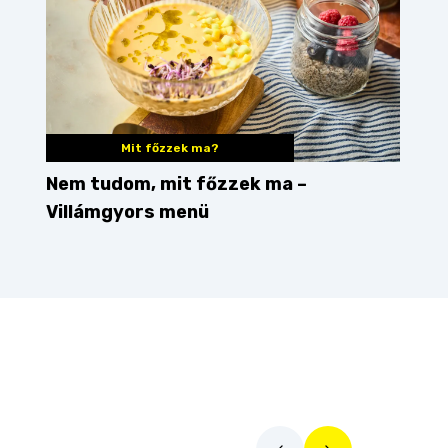
Mit főzzek ma?
Nem tudom, mit főzzek ma –
Villámgyors menü