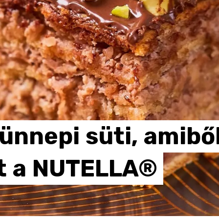
ünnepi
süti,
amibő
t
a
NUTELLA®