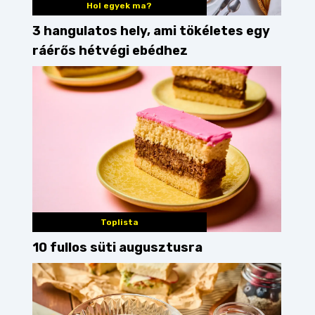
Hol egyek ma?
3 hangulatos hely, ami tökéletes egy
ráérős hétvégi ebédhez
Toplista
10 fullos süti augusztusra