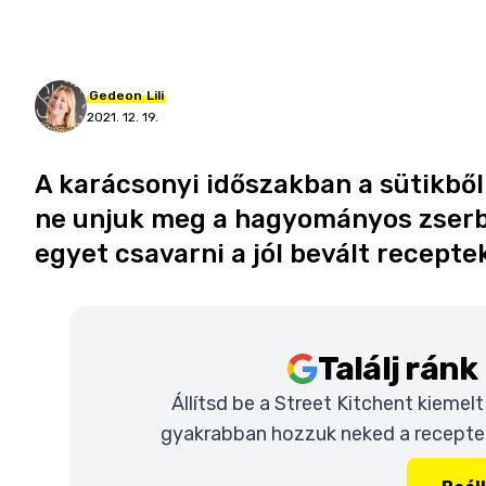
Gedeon
Lili
2021. 12. 19.
A karácsonyi időszakban a sütikből
ne unjuk meg a hagyományos zserb
egyet csavarni a jól bevált recepte
Találj rán
Állítsd be a Street Kitchent kiemel
gyakrabban hozzuk neked a recepteke