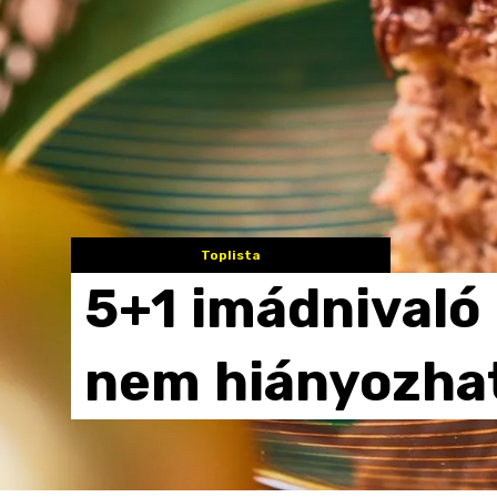
Toplista
5+1
imádnivaló
nem
hiányozha