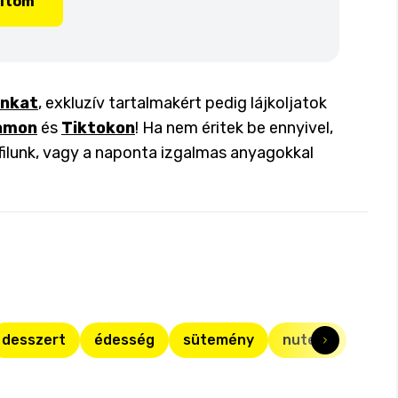
lítom
inkat
, exkluzív tartalmakért pedig lájkoljatok
amon
és
Tiktokon
! Ha nem éritek be ennyivel,
filunk, vagy a naponta izgalmas anyagokkal
desszert
édesség
sütemény
nutella