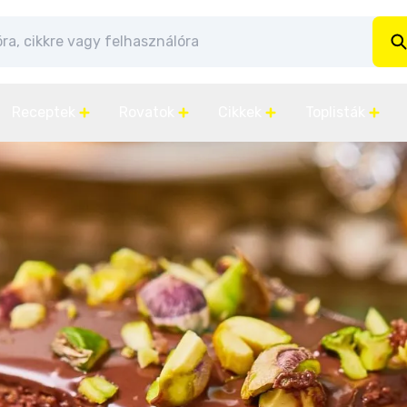
Receptek
Rovatok
Cikkek
Toplisták