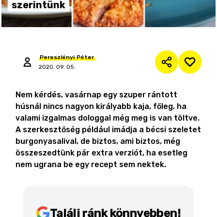
szerintünk
Pereszlényi
Péter
2020. 09. 05.
Nem kérdés, vasárnap egy szuper rántott
húsnál nincs nagyon királyabb kaja, főleg, ha
valami izgalmas dologgal még meg is van töltve.
A szerkesztőség például imádja a bécsi szeletet
burgonyasalival, de biztos, ami biztos, még
összeszedtünk pár extra verziót, ha esetleg
nem ugrana be egy recept sem nektek.
Találj ránk könnyebben!