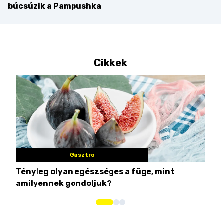
búcsúzik a Pampushka
Cikkek
Gasztro
Tényleg olyan egészséges a füge, mint
Csi
amilyennek gondoljuk?
idén