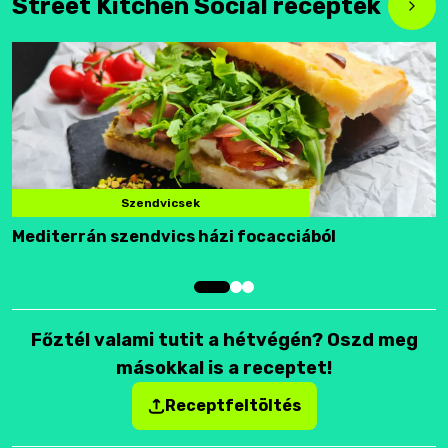
Street Kitchen Social receptek
Szendvicsek
Mediterrán szendvics házi focacciából
F
Főztél valami tutit a hétvégén? Oszd meg
másokkal is a receptet!
Receptfeltöltés