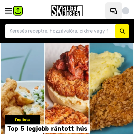
Toplista
Top
5
legjobb
rántott
hús