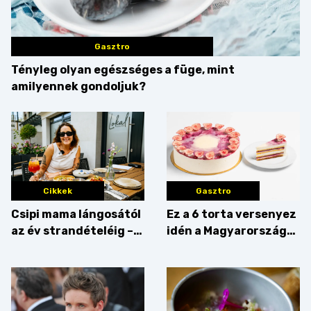
Gasztro
Tényleg olyan egészséges a füge, mint
amilyennek gondoljuk?
Cikkek
Gasztro
Csipi mama lángosától
Ez a 6 torta versenyez
az év strandételéig –
idén a Magyarország
idén is felzabáltuk a
tortája címért
Balaton déli partját