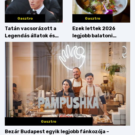
Gasztro
Gasztro
Tatán vacsorázott a
Ezek lettek 2026
Legendás állatok és
legjobb balatoni
megfigyelésük sztárja!
strandételei –
végigkóstoltuk a
győzteseket
Gasztro
Bezár Budapest egyik legjobb fánkozója –