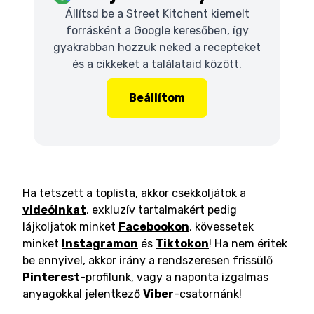
Állítsd be a Street Kitchent kiemelt
forrásként a Google keresőben, így
gyakrabban hozzuk neked a recepteket
és a cikkeket a találataid között.
Beállítom
Ha tetszett a toplista, akkor csekkoljátok a
videóinkat
, exkluzív tartalmakért pedig
lájkoljatok minket
Facebookon
, kövessetek
minket
Instagramon
és
Tiktokon
! Ha nem éritek
be ennyivel, akkor irány a rendszeresen frissülő
Pinterest
-profilunk, vagy a naponta izgalmas
anyagokkal jelentkező
Viber
-csatornánk!