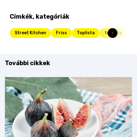
Címkék, kategóriák
Street Kitchen
Friss
Toplista
toplista
re
További cikkek