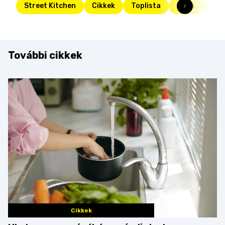
Street Kitchen
Cikkek
Toplista
Friss
lev
További cikkek
Cikkek