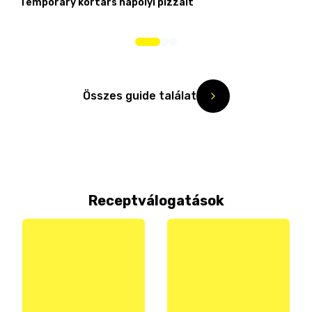
Temporary kortárs nápolyi pizzáit
Összes guide találat
Receptválogatások