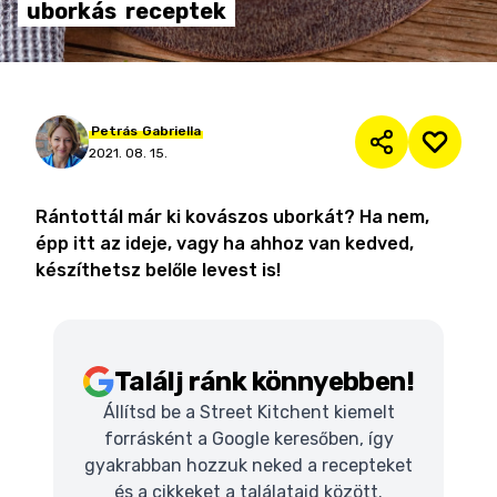
uborkás
receptek
Petrás
Gabriella
2021. 08. 15.
Rántottál már ki kovászos uborkát? Ha nem,
épp itt az ideje, vagy ha ahhoz van kedved,
készíthetsz belőle levest is!
Találj ránk könnyebben!
Állítsd be a Street Kitchent kiemelt
forrásként a Google keresőben, így
gyakrabban hozzuk neked a recepteket
és a cikkeket a találataid között.