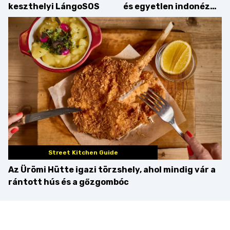
keszthelyi LángoSOS
és egyetlen indonéz
étterme a Kolosy
téren, mi pedig
kipróbáltuk!
Street Kitchen Guide
Az Ürömi Hütte igazi törzshely, ahol mindig vár a
rántott hús és a gőzgombóc