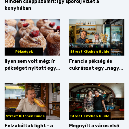
Minden csepp számít: így spórolj vizet a
konyhában
Pékségek
Street Kitchen Guide
Ilyen sem volt még: ír
Francia pékség és
pékséget nyitott egy
cukrászat egy „nagy
Dublinból hazatért pár
csipetnyi” empátiával
Street Kitchen Guide
Street Kitchen Guide
Felzabáltuk light - a
Megnyílt a város első