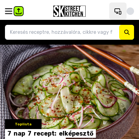
Toplista
7
nap
7
recept:
elképesztő