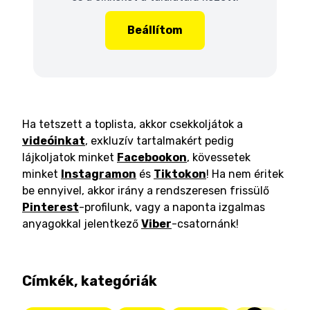
Beállítom
Ha tetszett a toplista, akkor csekkoljátok a
videóinkat
, exkluzív tartalmakért pedig
lájkoljatok minket
Facebookon
, kövessetek
minket
Instagramon
és
Tiktokon
! Ha nem éritek
be ennyivel, akkor irány a rendszeresen frissülő
Pinterest
-profilunk, vagy a naponta izgalmas
anyagokkal jelentkező
Viber
-csatornánk!
Címkék, kategóriák