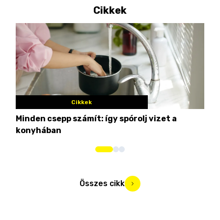
Cikkek
Cikkek
Minden csepp számít: így spórolj vizet a
Nem
konyhában
kim
Összes cikk