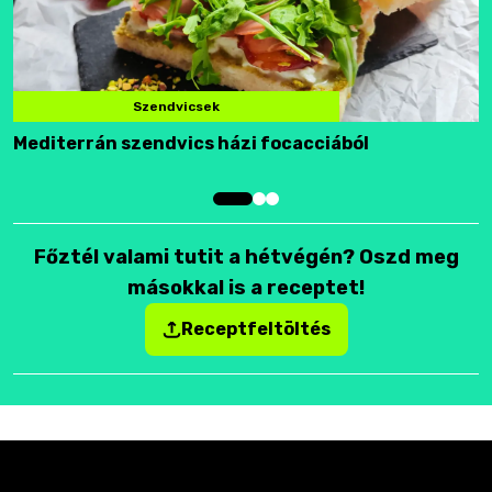
Szendvicsek
Mediterrán szendvics házi focacciából
F
Főztél valami tutit a hétvégén? Oszd meg
másokkal is a receptet!
Receptfeltöltés