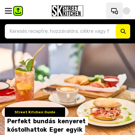
Street Kitchen Guide
Perfekt
bundás
kenyeret
kóstolhattok
Eger
egyik