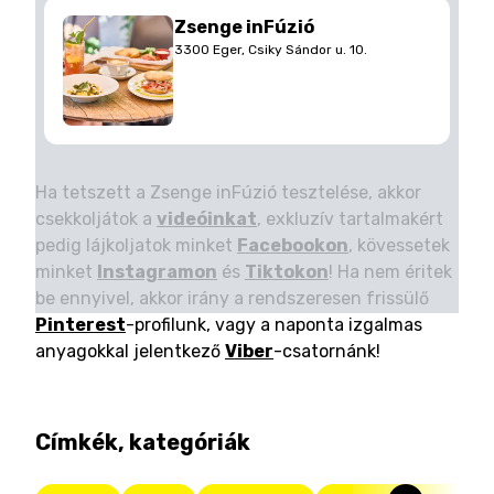
Zsenge inFúzió
3300 Eger, Csiky Sándor u. 10.
Ha tetszett a Zsenge inFúzió tesztelése, akkor
csekkoljátok a
videóinkat
, exkluzív tartalmakért
pedig lájkoljatok minket
Facebookon
, kövessetek
minket
Instagramon
és
Tiktokon
! Ha nem éritek
be ennyivel, akkor irány a rendszeresen frissülő
Pinterest
-profilunk, vagy a naponta izgalmas
anyagokkal jelentkező
Viber
-csatornánk!
Címkék, kategóriák