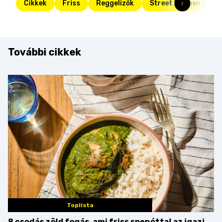
Cikkek
Friss
Reggelizők
Street Kitchen Guide
További cikkek
Toplista
8 csodás zöld fogás, ami friss spenóttal az igazi