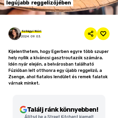
legújabb
reggelizőjében
Szilágyi
Nóri
2024. 09. 03.
Kijelenthetem, hogy Egerben egyre több szuper
hely nyílik a kíváncsi gasztroutazók számára.
Idén nyár elején, a belvárosban található
Fúzióban lelt otthonra egy újabb reggeliző, a
Zsenge, ahol fiatalos lendület és remek falatok
várnak minket.
Találj ránk könnyebben!
Állítsd be a Street Kitchent kiemelt