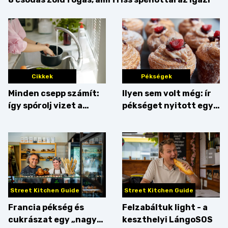
Cikkek
Pékségek
Minden csepp számít:
Ilyen sem volt még: ír
így spórolj vizet a
pékséget nyitott egy
konyhában
Dublinból hazatért pár
Street Kitchen Guide
Street Kitchen Guide
Francia pékség és
Felzabáltuk light - a
cukrászat egy „nagy
keszthelyi LángoSOS