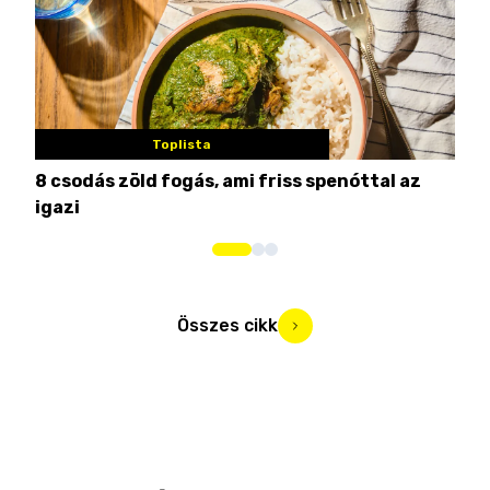
Toplista
8 csodás zöld fogás, ami friss spenóttal az
Min
igazi
kon
Összes cikk