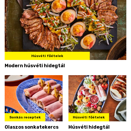
Húsvéti főételek
Modern húsvéti hidegtál
Sonkás receptek
Húsvéti főételek
Olaszos sonkatekercs
Húsvéti hidegtál