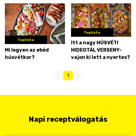
Toplista
Toplista
Itt a nagy HÚSVÉTI
Mi legyen az ebéd
HIDEGTÁL VERSENY-
húsvétkor?
vajon ki lett a nyertes?
1
Napi receptválogatás