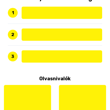
1
2
3
Olvasnivalók