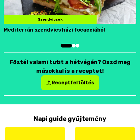
Szendvicsek
Mediterrán szendvics házi focacciából
F
Főztél valami tutit a hétvégén? Oszd meg
másokkal is a receptet!
Receptfeltöltés
Napi guide gyűjtemény