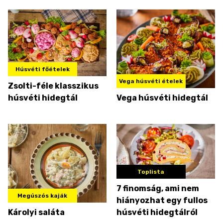
Húsvéti főételek
Vega húsvéti ételek
Zsolti-féle klasszikus
húsvéti hidegtál
Vega húsvéti hidegtál
Toplista
7 finomság, ami nem
Megúszós kaják
hiányozhat egy fullos
Károlyi saláta
húsvéti hidegtálról