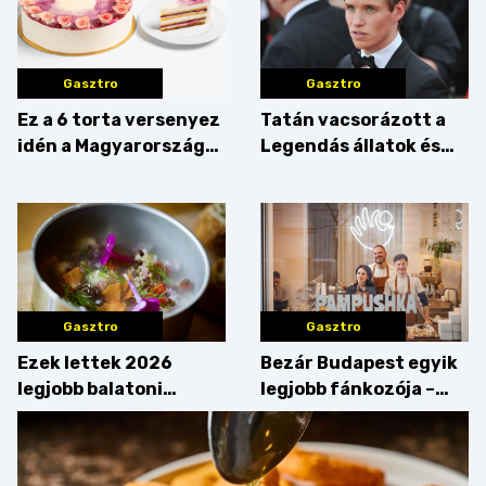
Gasztro
Gasztro
Ez a 6 torta versenyez
Tatán vacsorázott a
idén a Magyarország
Legendás állatok és
tortája címért
megfigyelésük sztárja!
Gasztro
Gasztro
Ezek lettek 2026
Bezár Budapest egyik
legjobb balatoni
legjobb fánkozója –
strandételei –
búcsúzik a Pampushka
végigkóstoltuk a
győzteseket