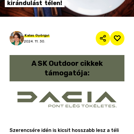
kirándulást
télen!
Kalas
Györgyi
2024. 11. 30.
A
SK Outdoor cikkek
támogatója:
Szerencsére idén is kicsit hosszabb lesz a téli