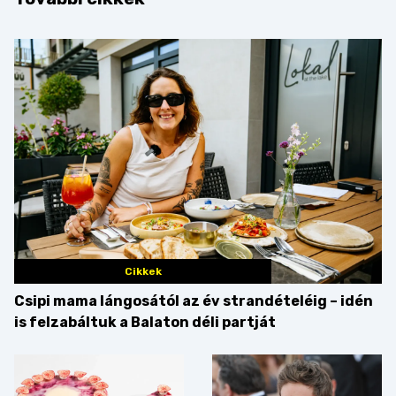
Cikkek
Csipi mama lángosától az év strandételéig – idén
is felzabáltuk a Balaton déli partját