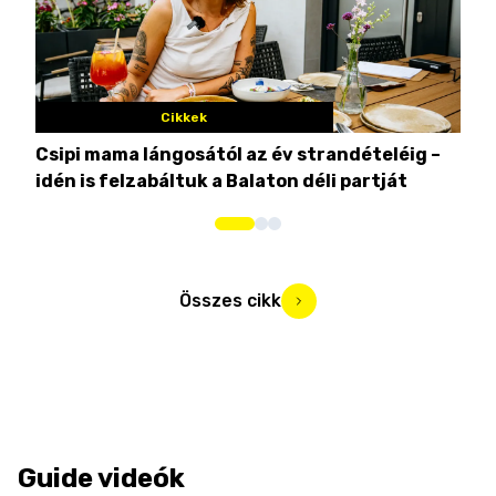
Cikkek
Csipi mama lángosától az év strandételéig –
Ez 
idén is felzabáltuk a Balaton déli partját
tor
Összes cikk
Guide videók