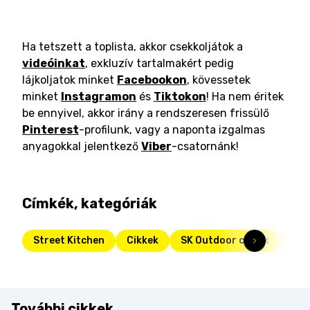
Ha tetszett a toplista, akkor csekkoljátok a
videóinkat
, exkluzív tartalmakért pedig
lájkoljatok minket
Facebookon
, kövessetek
minket
Instagramon
és
Tiktokon
! Ha nem éritek
be ennyivel, akkor irány a rendszeresen frissülő
Pinterest
-profilunk, vagy a naponta izgalmas
anyagokkal jelentkező
Viber
-csatornánk!
Címkék, kategóriák
Street Kitchen
Cikkek
SK Outdoor cikkek
Fri
További cikkek