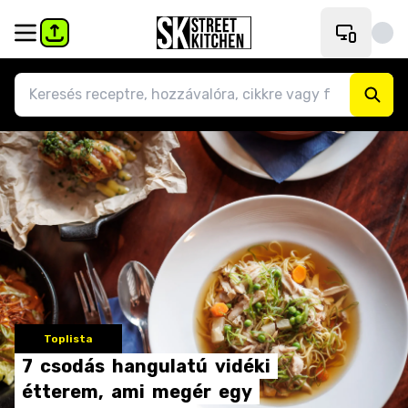
Toplista
7
csodás
hangulatú
vidéki
étterem,
ami
megér
egy