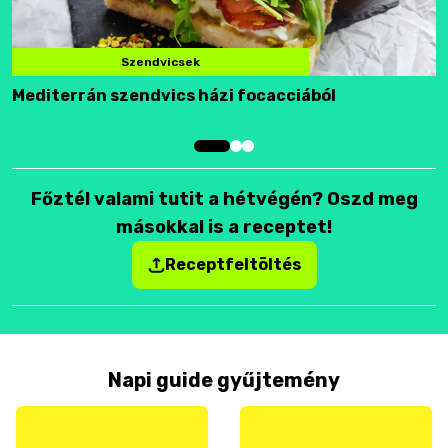
Szendvicsek
Mediterrán szendvics házi focacciából
F
Főztél valami tutit a hétvégén? Oszd meg
másokkal is a receptet!
Receptfeltöltés
Napi guide gyűjtemény