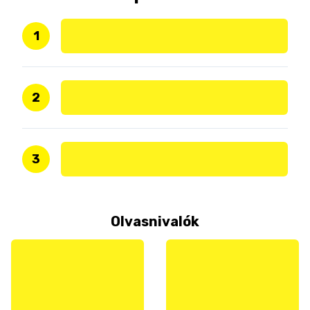
1
2
3
Olvasnivalók