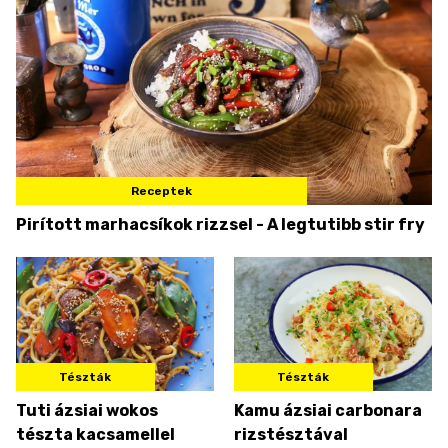
Receptek
Pirított marhacsíkok rizzsel - A legtutibb stir fry
Tészták
Tészták
Tuti ázsiai wokos
Kamu ázsiai carbonara
tészta kacsamellel
rizstésztával