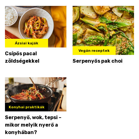
Ázsiai kaják
Vegán receptek
Csípős pacal
zöldségekkel
Serpenyős pak choi
Konyhai praktikák
Serpenyő, wok, tepsi –
mikor melyik nyerő a
konyhában?