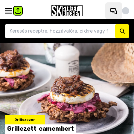
Grillszezon
Grillezett
camembert