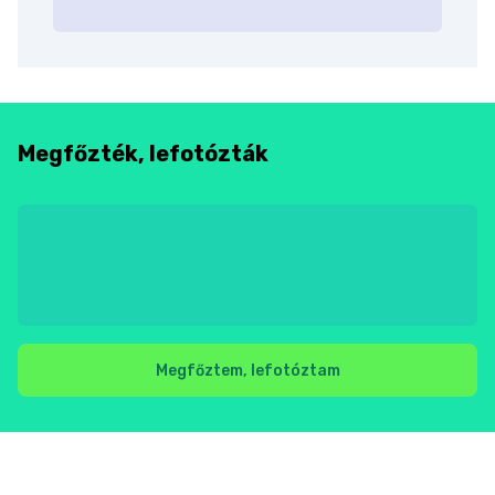
Megfőzték, lefotózták
Megfőztem, lefotóztam