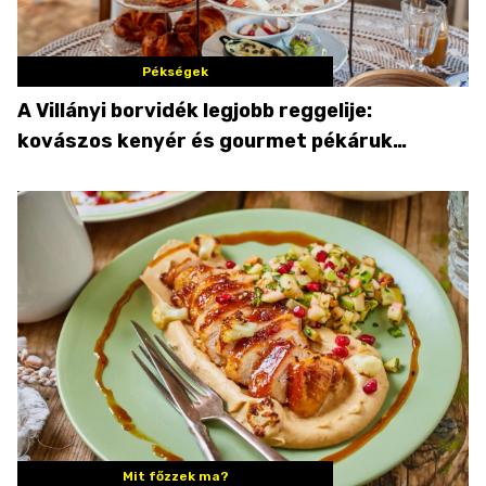
Pékségek
A Villányi borvidék legjobb reggelije:
kovászos kenyér és gourmet pékáruk
Palkonyán
Mit főzzek ma?