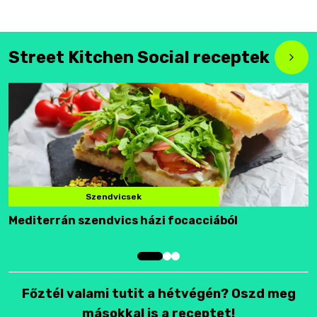
Street Kitchen Social receptek
Szendvicsek
Mediterrán szendvics házi focacciából
F
Főztél valami tutit a hétvégén? Oszd meg
másokkal is a receptet!