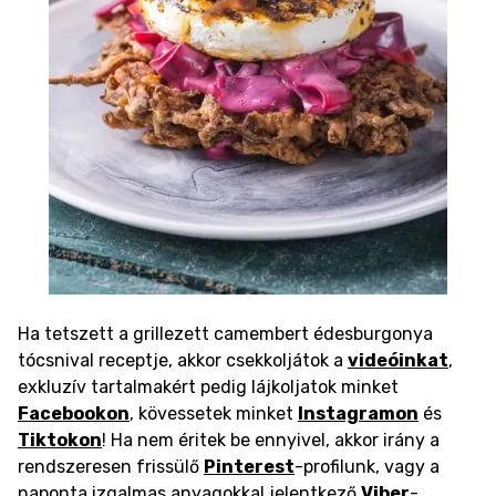
Ha tetszett a grillezett camembert édesburgonya
tócsnival receptje, akkor csekkoljátok a
videóinkat
,
exkluzív tartalmakért pedig lájkoljatok minket
Facebookon
, kövessetek minket
Instagramon
és
Tiktokon
! Ha nem éritek be ennyivel, akkor irány a
rendszeresen frissülő
Pinterest
-profilunk, vagy a
naponta izgalmas anyagokkal jelentkező
Viber
-