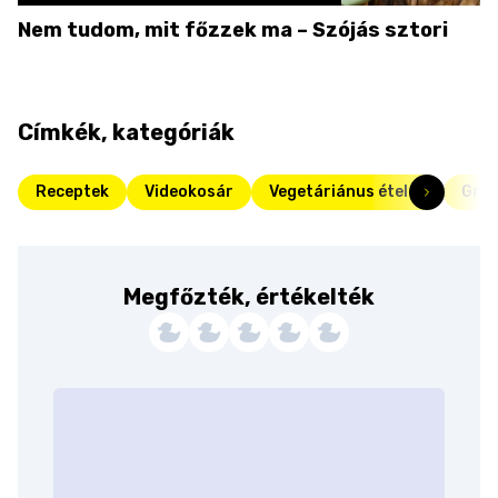
Nem tudom, mit főzzek ma – Szójás sztori
Címkék, kategóriák
Receptek
Videokosár
Vegetáriánus ételek
Gril
Megfőzték, értékelték