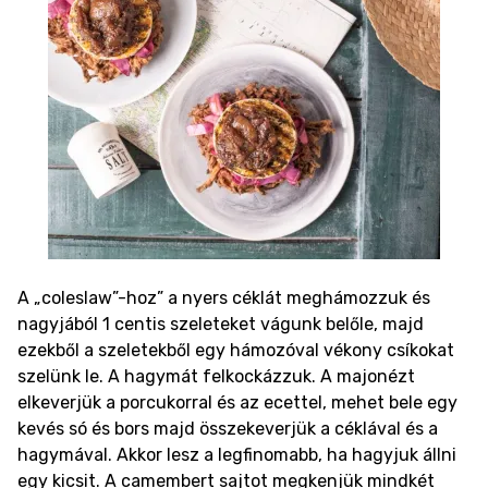
A „coleslaw”-hoz” a nyers céklát meghámozzuk és
nagyjából 1 centis szeleteket vágunk belőle, majd
ezekből a szeletekből egy hámozóval vékony csíkokat
szelünk le. A hagymát felkockázzuk. A majonézt
elkeverjük a porcukorral és az ecettel, mehet bele egy
kevés só és bors majd összekeverjük a céklával és a
hagymával. Akkor lesz a legfinomabb, ha hagyjuk állni
egy kicsit.
A camembert sajtot megkenjük mindkét