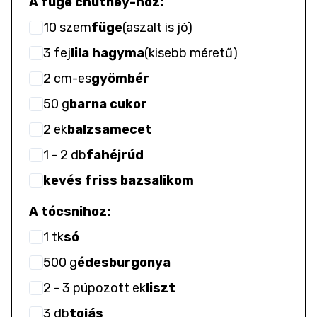
A füge chutney-hoz:
10
szem
füge
(
aszalt is jó
)
3
fej
lila hagyma
(
kisebb méretű
)
2
cm-es
gyömbér
50
g
barna cukor
2
ek
balzsamecet
1
- 2
db
fahéjrúd
kevés friss bazsalikom
A tócsnihoz:
1
tk
só
500
g
édesburgonya
2
- 3
púpozott ek
liszt
3
db
tojás