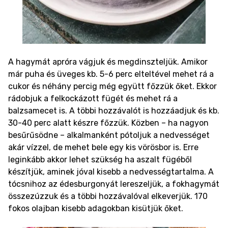
A hagymát apróra vágjuk és megdinszteljük. Amikor
már puha és üveges kb. 5-6 perc elteltével mehet rá a
cukor és néhány percig még együtt főzzük őket. Ekkor
rádobjuk a felkockázott fügét és mehet rá a
balzsamecet is. A többi hozzávalót is hozzáadjuk és kb.
30-40 perc alatt készre főzzük. Közben – ha nagyon
besűrűsödne – alkalmanként pótoljuk a nedvességet
akár vízzel, de mehet bele egy kis vörösbor is. Erre
leginkább akkor lehet szükség ha aszalt fügéből
készítjük, aminek jóval kisebb a nedvességtartalma.
A
tócsnihoz az édesburgonyát lereszeljük, a fokhagymát
összezúzzuk és a többi hozzávalóval elkeverjük. 170
fokos olajban kisebb adagokban kisütjük őket.