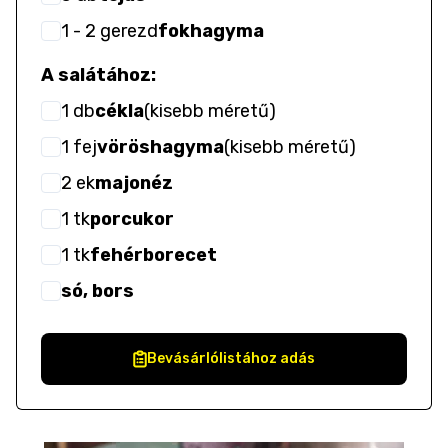
1
- 2
gerezd
fokhagyma
A salátához:
1
db
cékla
(
kisebb méretű
)
1
fej
vöröshagyma
(
kisebb méretű
)
2
ek
majonéz
1
tk
porcukor
1
tk
fehérborecet
só, bors
Bevásárlólistához adás