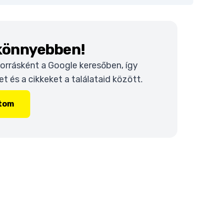
 könnyebben!
 forrásként a Google keresőben, így
 és a cikkeket a találataid között.
ítom