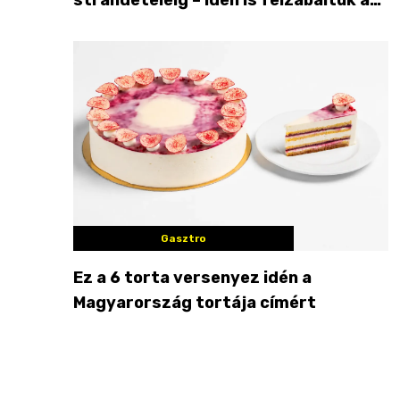
Balaton déli partját
Gasztro
Ez a 6 torta versenyez idén a
Magyarország tortája címért