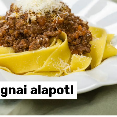
ognai
alapot!