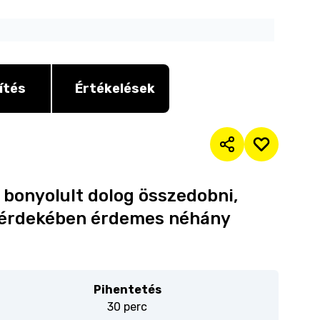
ítés
Értékelések
 bonyolult dolog összedobni,
 érdekében érdemes néhány
Pihentetés
30 perc