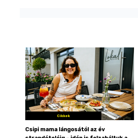
Cikkek
Csipi mama lángosától az év
strandételéig – idén is felzabáltuk a