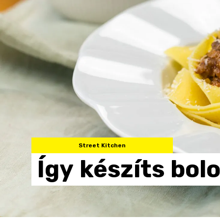
Street Kitchen
Így
készíts
bol