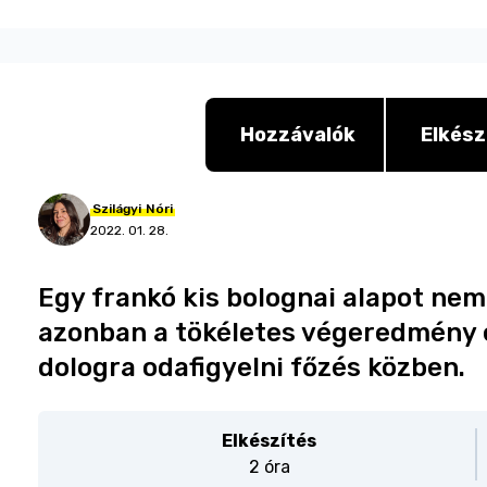
Hozzávalók
Elkész
Szilágyi
Nóri
2022. 01. 28.
Egy frankó kis bolognai alapot nem
azonban a tökéletes végeredmény
dologra odafigyelni főzés közben.
Elkészítés
2 óra