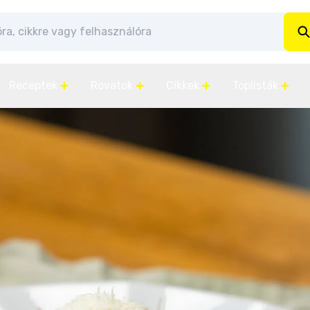
Receptek
Rovatok
Cikkek
Toplisták