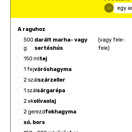
egy a
A raguhoz
500
darált marha- vagy
(
vagy fele-
g
sertéshús
fele
)
150
ml
tej
1
fej
vöröshagyma
2
szál
szárzeller
1
szál
sárgarépa
2
ek
olívaolaj
2
gerezd
fokhagyma
só, bors