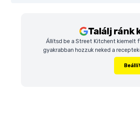
Találj ránk
Állítsd be a Street Kitchent kiemelt
gyakrabban hozzuk neked a recepteket
Beáll