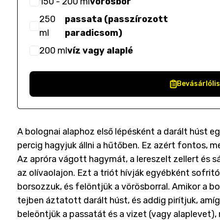
150
- 200
ml
vörösbor
250
passata (passzírozott
ml
paradicsom)
200
ml
víz vagy alaplé
Bevásárlóli
A bolognai alaphoz első lépésként a darált húst eg
percig hagyjuk állni a hűtőben. Ez azért fontos, m
Az apróra vágott hagymát, a lereszelt zellert és 
az olívaolajon. Ezt a triót hívják egyébként sofr
borsozzuk, és felöntjük a vörösborral. Amikor a b
tejben áztatott darált húst, és addig pirítjuk, am
beleöntjük a passatát és a vizet (vagy alaplevet)