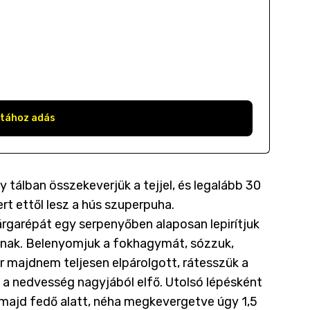
stához adás
y tálban összekeverjük a tejjel, és legalább 30
ert ettől lesz a hús szuperpuha.
sárgarépát egy serpenyőben alaposan lepirítjuk
itónak. Belenyomjuk a fokhagymát, sózzuk,
or majdnem teljesen elpárolgott, rátesszük a
íg a nedvesség nagyjából elfő. Utolsó lépésként
, majd fedő alatt, néha megkevergetve úgy 1,5