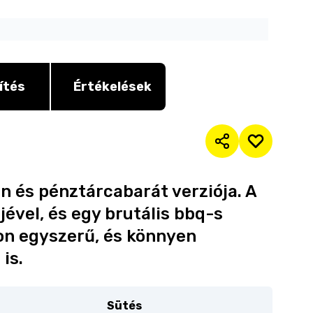
ítés
Értékelések
án és pénztárcabarát verziója. A
ével, és egy brutális bbq-s
yon egyszerű, és könnyen
is.
Sütés