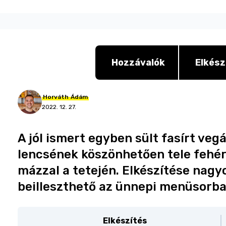
Hozzávalók
Elkész
Horváth
Ádám
2022. 12. 27.
A jól ismert egyben sült fasírt veg
lencsének köszönhetően tele fehérj
mázzal a tetején. Elkészítése nag
beilleszthető az ünnepi menüsorba 
Elkészítés