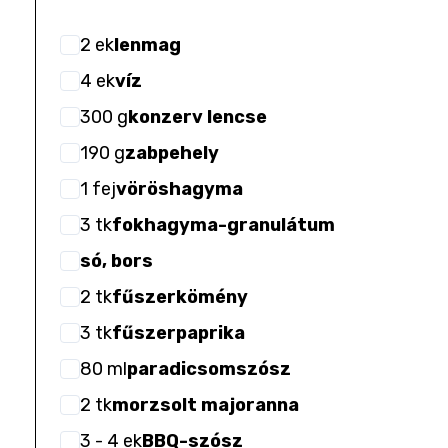
2
ek
lenmag
4
ek
víz
300
g
konzerv lencse
190
g
zabpehely
1
fej
vöröshagyma
3
tk
fokhagyma-granulátum
só, bors
2
tk
fűszerkömény
3
tk
fűszerpaprika
80
ml
paradicsomszósz
2
tk
morzsolt majoranna
3
- 4
ek
BBQ-szósz