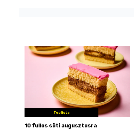
Toplista
10 fullos süti augusztusra