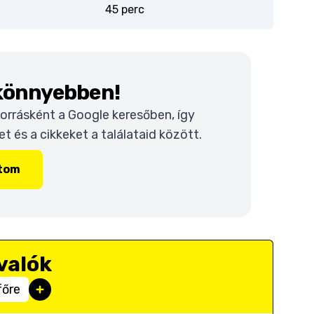
45 perc
 könnyebben!
 forrásként a Google keresőben, így
 és a cikkeket a találataid között.
ítom
valók
főre