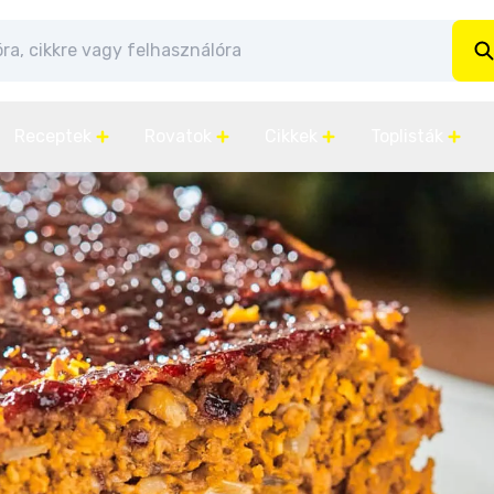
Receptek
Rovatok
Cikkek
Toplisták