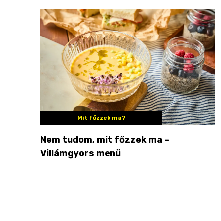
Mit főzzek ma?
Nem tudom, mit főzzek ma –
Villámgyors menü