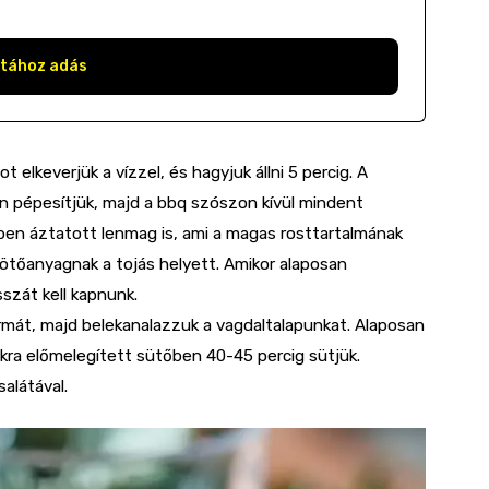
stához adás
 elkeverjük a vízzel, és hagyjuk állni 5 percig. A
san pépesítjük, majd a bbq szószon kívül mindent
zben áztatott lenmag is, ami a magas rosttartalmának
ötőanyagnak a tojás helyett. Amikor alaposan
szát kell kapnunk.
mát, majd belekanalazzuk a vagdaltalapunkat. Alaposan
okra előmelegített sütőben 40-45 percig sütjük.
alátával.