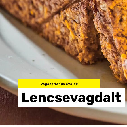
Vegetáriánus ételek
Lencsevagdalt