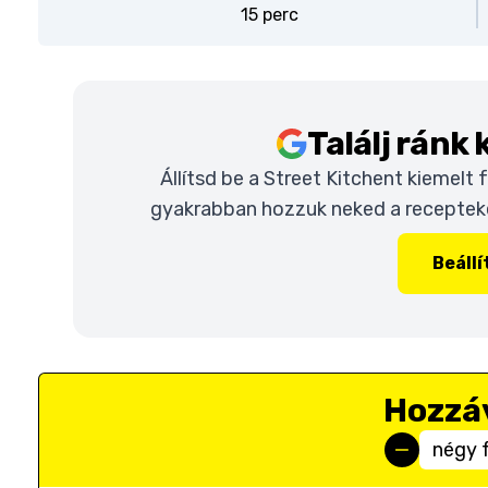
15 perc
Találj ránk
Állítsd be a Street Kitchent kiemelt
gyakrabban hozzuk neked a recepteket
Beáll
Hozzá
négy 