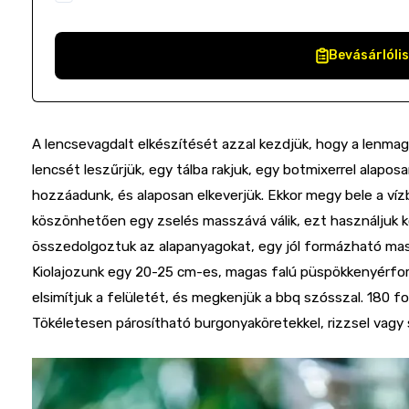
Bevásárlóli
A lencsevagdalt elkészítését azzal kezdjük, hogy a lenmagot
lencsét leszűrjük, egy tálba rakjuk, egy botmixerrel alapo
hozzáadunk, és alaposan elkeverjük. Ekkor megy bele a ví
köszönhetően egy zselés masszává válik, ezt használjuk k
összedolgoztuk az alapanyagokat, egy jól formázható mas
Kiolajozunk egy 20-25 cm-es, magas falú püspökkenyérfor
elsimítjuk a felületét, és megkenjük a bbq szósszal. 180 f
Tökéletesen párosítható burgonyaköretekkel, rizzsel vagy s