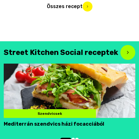
Összes recept
Street Kitchen Social receptek
Szendvicsek
Mediterrán szendvics házi focacciából
F