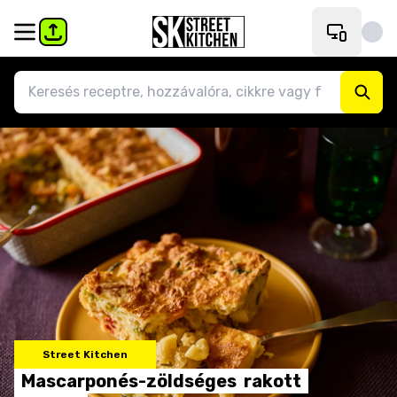
Street Kitchen
Mascarponés-zöldséges
rakott