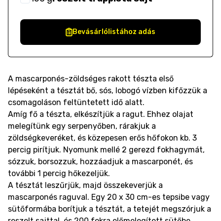
Bevásárlólistához adás
A mascarponés-zöldséges rakott tészta első
lépéseként a tésztát bő, sós, lobogó vízben kifőzzük a
csomagoláson feltüntetett idő alatt.
Amíg fő a tészta, elkészítjük a ragut. Ehhez olajat
melegítünk egy serpenyőben, rárakjuk a
zöldségkeveréket, és közepesen erős hőfokon kb. 3
percig pirítjuk. Nyomunk mellé 2 gerezd fokhagymát,
sózzuk, borsozzuk, hozzáadjuk a mascarponét, és
további 1 percig hőkezeljük.
A tésztát leszűrjük, majd összekeverjük a
mascarponés raguval. Egy 20 x 30 cm-es tepsibe vagy
sütőformába borítjuk a tésztát, a tetejét megszórjuk a
reszelt sajttal, és 200 fokra előmelegített sütőbe