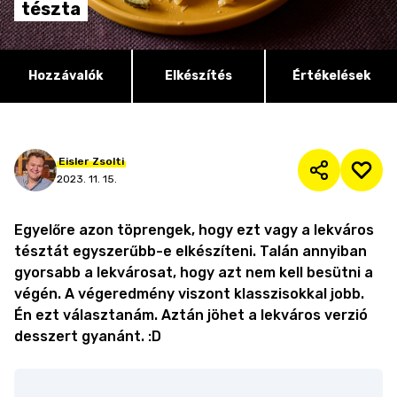
tészta
Hozzávalók
Elkészítés
Értékelések
Eisler
Zsolti
2023. 11. 15.
Egyelőre azon töprengek, hogy ezt vagy a lekváros
tésztát egyszerűbb-e elkészíteni. Talán annyiban
gyorsabb a lekvárosat, hogy azt nem kell besütni a
végén. A végeredmény viszont klasszisokkal jobb.
Én ezt választanám. Aztán jöhet a lekváros verzió
desszert gyanánt. :D