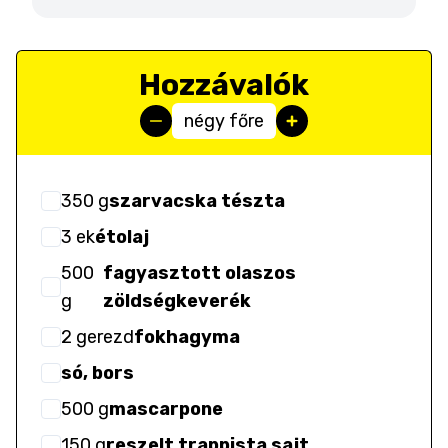
Hozzávalók
négy főre
350
g
szarvacska tészta
3
ek
étolaj
500
fagyasztott olaszos
g
zöldségkeverék
2
gerezd
fokhagyma
só, bors
500
g
mascarpone
150
g
reszelt trappista sajt