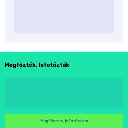
Megfőzték, lefotózták
Megfőztem, lefotóztam