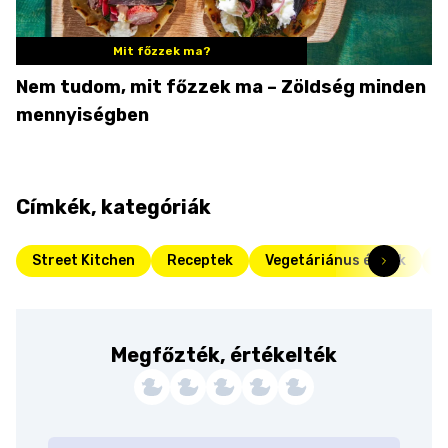
Mit főzzek ma?
Nem tudom, mit főzzek ma – Zöldség minden
mennyiségben
Címkék, kategóriák
Street Kitchen
Receptek
Vegetáriánus ételek
F
Megfőzték, értékelték