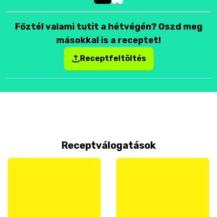
Főztél valami tutit a hétvégén? Oszd meg
másokkal is a receptet!
Receptfeltöltés
Receptválogatások