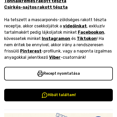
Tonhalkrémes rakott tészta
Csirkés-sajtos rakott tészta
Ha tetszett a mascarponés-zöldséges rakott tészta
receptje, akkor csekkoljátok a
videóinkat
, exkluzív
tartalmakért pedig lájkoljatok minket
Facebookon
,
kövessetek minket
Instagramon
és
Tiktokon
! Ha
nem éritek be ennyivel, akkor irány a rendszeresen
frissülő
Pinterest
-profilunk, vagy a naponta izgalmas
anyagokkal jelentkező
Viber
-csatornánk!
Recept nyomtatása
Hibát találtam!