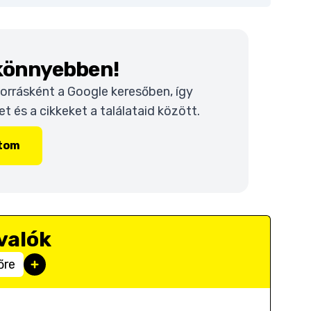
 könnyebben!
 forrásként a Google keresőben, így
 és a cikkeket a találataid között.
ítom
valók
őre