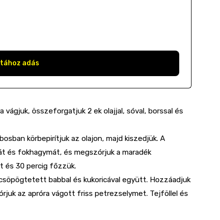
stához adás
 vágjuk, összeforgatjuk 2 ek olajjal, sóval, borssal és
bosban körbepirítjuk az olajon, majd kiszedjük. A
mát és fokhagymát, és megszórjuk a maradék
st és 30 percig főzzük.
 lecsöpögtetett babbal és kukoricával együtt. Hozzáadjuk
órjuk az apróra vágott friss petrezselymet. Tejföllel és