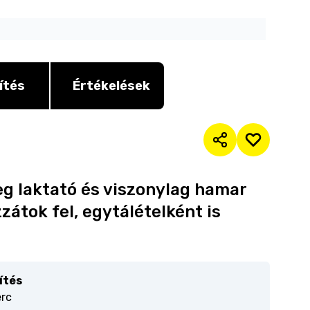
ítés
Értékelések
eg laktató és viszonylag hamar
átok fel, egytálételként is
ítés
erc