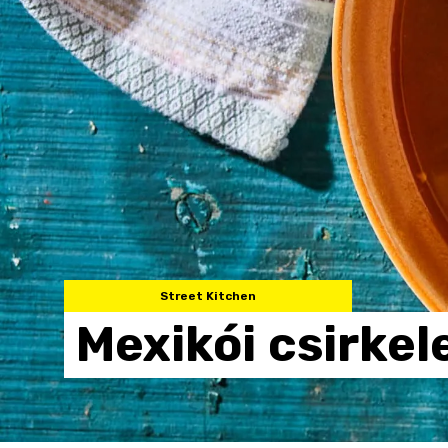
Street Kitchen
Mexikói
csirkel