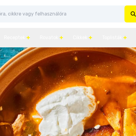
Receptek
Rovatok
Cikkek
Toplisták