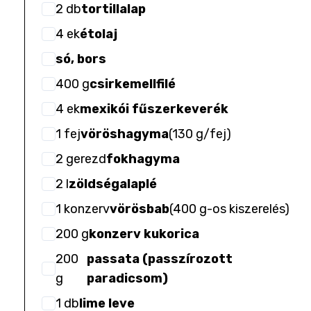
2
db
tortillalap
4
ek
étolaj
só, bors
400
g
csirkemellfilé
4
ek
mexikói fűszerkeverék
1
fej
vöröshagyma
(
130 g/fej
)
2
gerezd
fokhagyma
2
l
zöldségalaplé
1
konzerv
vörösbab
(
400 g-os kiszerelés
)
200
g
konzerv kukorica
200
passata (passzírozott
g
paradicsom)
1
db
lime leve