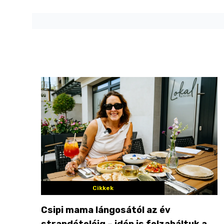
Cikkek
Csipi mama lángosától az év
strandételéig – idén is felzabáltuk a