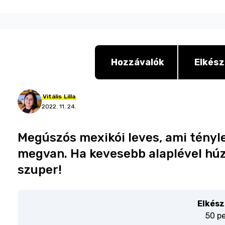
Hozzávalók
Elkész
Vitális
Lilla
2022. 11. 24.
Megúszós mexikói leves, ami tényl
megvan. Ha kevesebb alaplével húzz
szuper!
Elkész
50 p