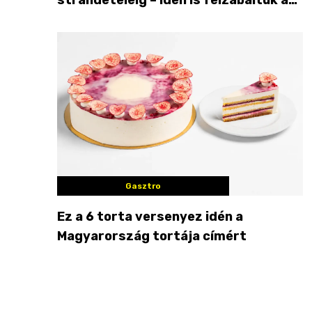
Balaton déli partját
Gasztro
Ez a 6 torta versenyez idén a
Magyarország tortája címért