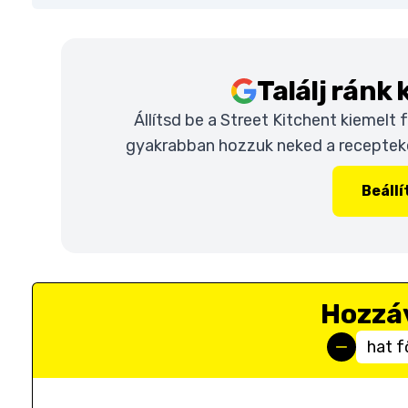
Találj ránk
Állítsd be a Street Kitchent kiemelt
gyakrabban hozzuk neked a recepteket
Beáll
Hozzá
hat f