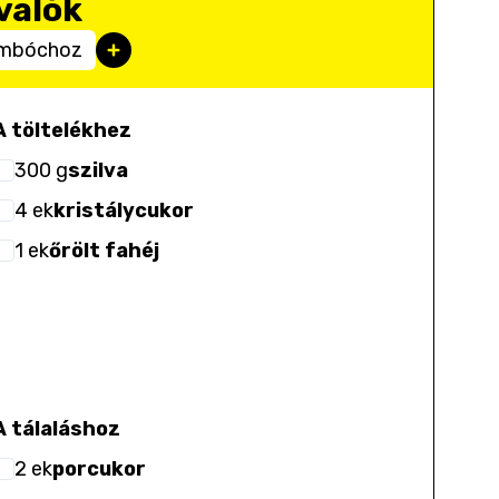
valók
ombóchoz
A töltelékhez
300
g
szilva
4
ek
kristálycukor
1
ek
őrölt fahéj
A tálaláshoz
2
ek
porcukor