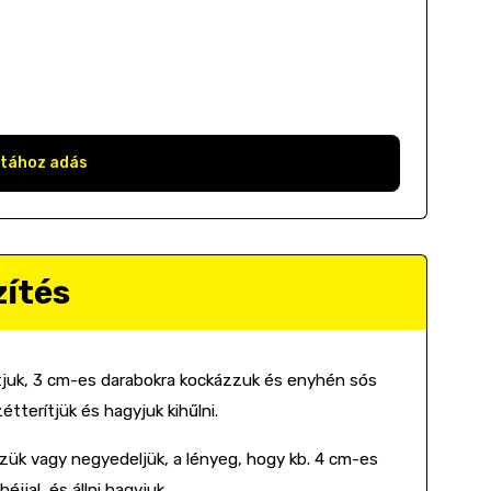
stához adás
zítés
tjuk, 3 cm-es darabokra kockázzuk és enyhén sós
tterítjük és hagyjuk kihűlni.
zzük vagy negyedeljük, a lényeg, hogy kb. 4 cm-es
jjal, és állni hagyjuk.