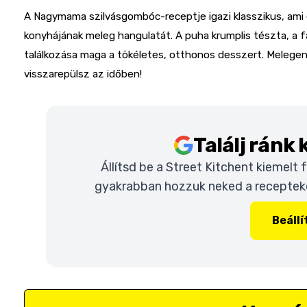
A Nagymama szilvásgombóc-receptje igazi klasszikus, ami eg
konyhájának meleg hangulatát. A puha krumplis tészta, a fa
találkozása maga a tökéletes, otthonos desszert. Melegen,
visszarepülsz az időben!
Találj ránk
Állítsd be a Street Kitchent kiemelt
gyakrabban hozzuk neked a recepteket
Beáll