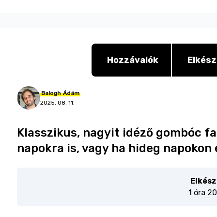
Hozzávalók
Elkész
Balogh
Ádám
2025. 08. 11.
Klasszikus, nagyit idéző gombóc fah
napokra is, vagy ha hideg napokon
Elkész
1 óra 20