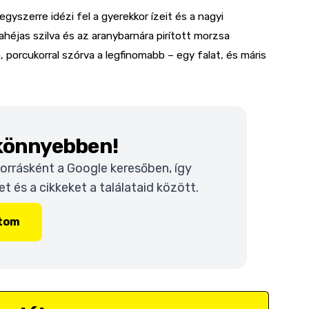
yszerre idézi fel a gyerekkor ízeit és a nagyi
héjas szilva és az aranybarnára pirított morzsa
 porcukorral szórva a legfinomabb – egy falat, és máris
 könnyebben!
 forrásként a Google keresőben, így
 és a cikkeket a találataid között.
ítom