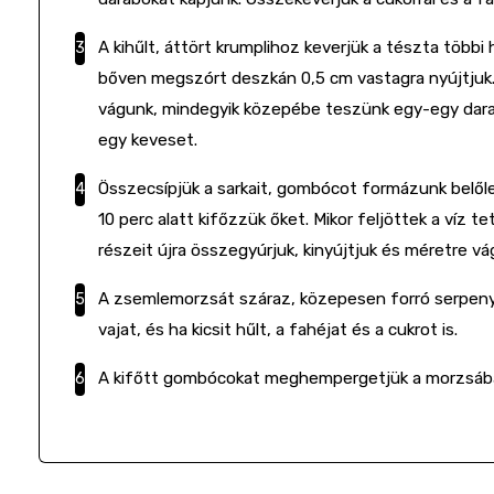
A kihűlt, áttört krumplihoz keverjük a tészta többi
bőven megszórt deszkán 0,5 cm vastagra nyújtjuk.
vágunk, mindegyik közepébe teszünk egy-egy darab 
egy keveset.
Összecsípjük a sarkait, gombócot formázunk belől
10 perc alatt kifőzzük őket. Mikor feljöttek a víz t
részeit újra összegyúrjuk, kinyújtjuk és méretre vá
A zsemlemorzsát száraz, közepesen forró serpenyő
vajat, és ha kicsit hűlt, a fahéjat és a cukrot is.
A kifőtt gombócokat meghempergetjük a morzsában,