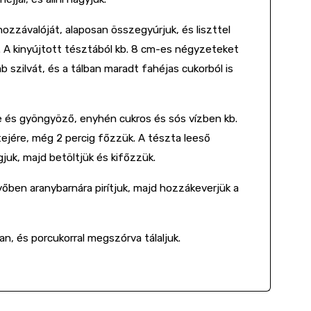
 hozzávalóját, alaposan összegyúrjuk, és liszttel
 A kinyújtott tésztából kb. 8 cm-es négyzeteket
szilvát, és a tálban maradt fahéjas cukorból is
e és gyöngyöző, enyhén cukros és sós vízben kb.
etejére, még 2 percig főzzük. A tészta leeső
gjuk, majd betöltjük és kifőzzük.
ben aranybarnára pirítjuk, majd hozzákeverjük a
 és porcukorral megszórva tálaljuk.