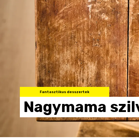
Fantasztikus desszertek
Nagymama
szi