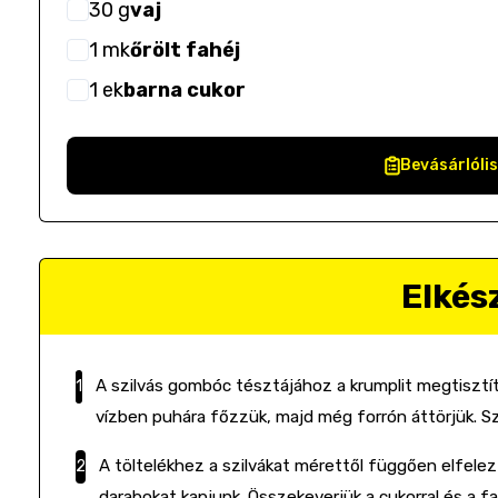
30
g
vaj
1
mk
őrölt fahéj
1
ek
barna cukor
Bevásárlóli
Elkés
A szilvás gombóc tésztájához a krumplit megtisztí
vízben puhára főzzük, majd még forrón áttörjük. Szé
A töltelékhez a szilvákat mérettől függően elfele
darabokat kapjunk. Összekeverjük a cukorral és a fahé