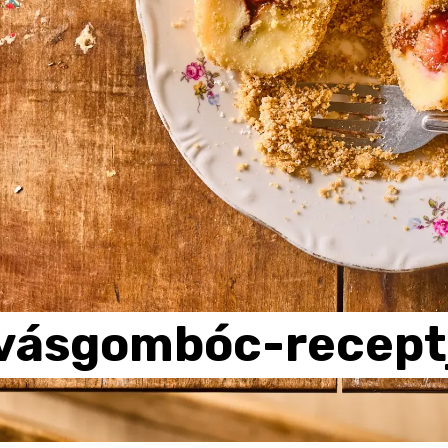
lvásgombóc-recept