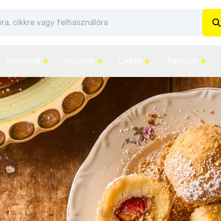
Receptek
Rovatok
Cikkek
Toplisták