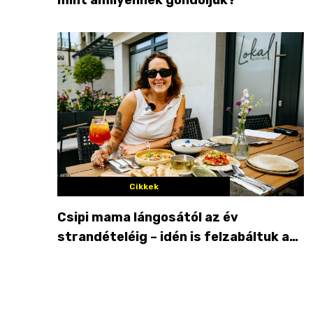
Cikkek
Csipi mama lángosától az év
strandételéig – idén is felzabáltuk a
Balaton déli partját