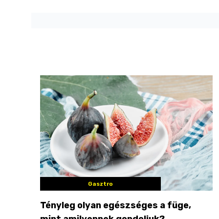
Gasztro
Tényleg olyan egészséges a füge,
mint amilyennek gondoljuk?