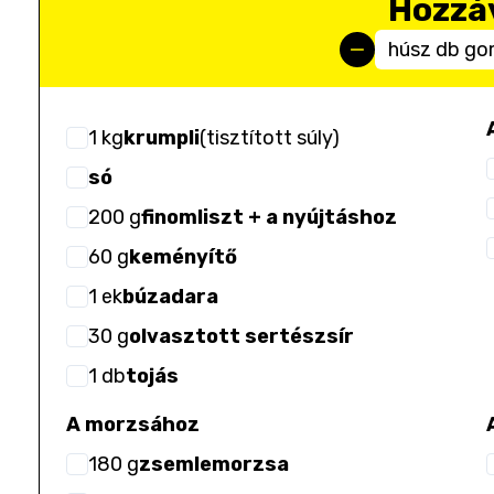
Hozzá
húsz db g
1
kg
krumpli
(
tisztított súly
)
só
200
g
finomliszt + a nyújtáshoz
60
g
keményítő
1
ek
búzadara
30
g
olvasztott sertészsír
1
db
tojás
A morzsához
180
g
zsemlemorzsa