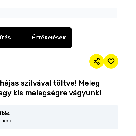
ítés
Értékelések
éjas szilvával töltve! Meleg
 egy kis melegségre vágyunk!
ítés
 perc