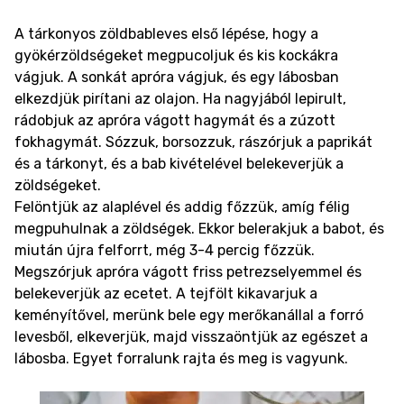
A tárkonyos zöldbableves első lépése, hogy a
gyökérzöldségeket megpucoljuk és kis kockákra
vágjuk. A sonkát apróra vágjuk, és egy lábosban
elkezdjük pirítani az olajon. Ha nagyjából lepirult,
rádobjuk az apróra vágott hagymát és a zúzott
fokhagymát. Sózzuk, borsozzuk, rászórjuk a paprikát
és a tárkonyt, és a bab kivételével belekeverjük a
zöldségeket.
Felöntjük az alaplével és addig főzzük, amíg félig
megpuhulnak a zöldségek. Ekkor belerakjuk a babot, és
miután újra felforrt, még 3-4 percig főzzük.
Megszórjuk apróra vágott friss petrezselyemmel és
belekeverjük az ecetet. A tejfölt kikavarjuk a
keményítővel, merünk bele egy merőkanállal a forró
levesből, elkeverjük, majd visszaöntjük az egészet a
lábosba. Egyet forralunk rajta és meg is vagyunk.