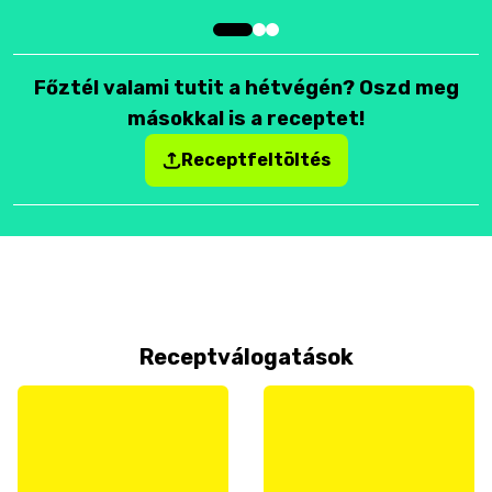
Főztél valami tutit a hétvégén? Oszd meg
másokkal is a receptet!
Receptfeltöltés
Receptválogatások