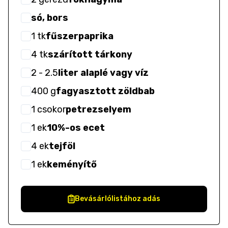
só, bors
1
tk
fűszerpaprika
4
tk
szárított tárkony
2
- 2.5
liter alaplé vagy víz
400
g
fagyasztott zöldbab
1
csokor
petrezselyem
1
ek
10%-os ecet
4
ek
tejföl
1
ek
keményítő
Bevásárlólistához adás