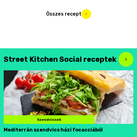
Összes recept
Street Kitchen Social receptek
Szendvicsek
Mediterrán szendvics házi focacciából
F