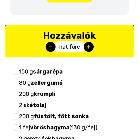
Hozzávalók
hat főre
150
g
sárgarépa
80
g
zellergumó
200
g
krumpli
2
ek
étolaj
200
g
füstölt, főtt sonka
1
fej
vöröshagyma
(
130 g/fej
)
2
gerezd
fokhagyma