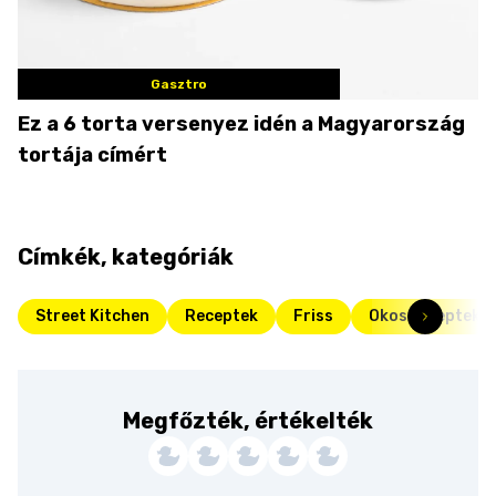
Gasztro
Ez a 6 torta versenyez idén a Magyarország
tortája címért
Címkék, kategóriák
Street Kitchen
Receptek
Friss
Okos receptek
Megfőzték, értékelték