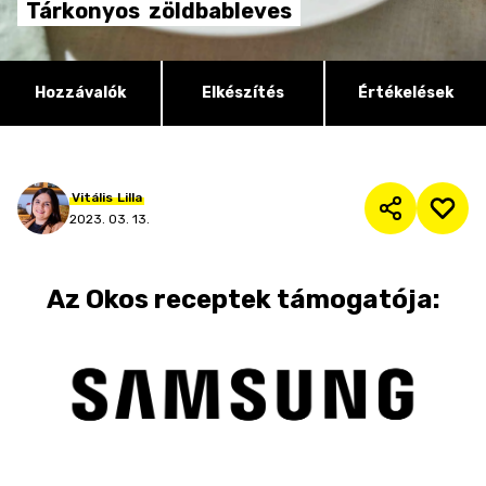
Tárkonyos
zöldbableves
Hozzávalók
Elkészítés
Értékelések
Vitális
Lilla
2023. 03. 13.
Az
Okos receptek
támogatója: