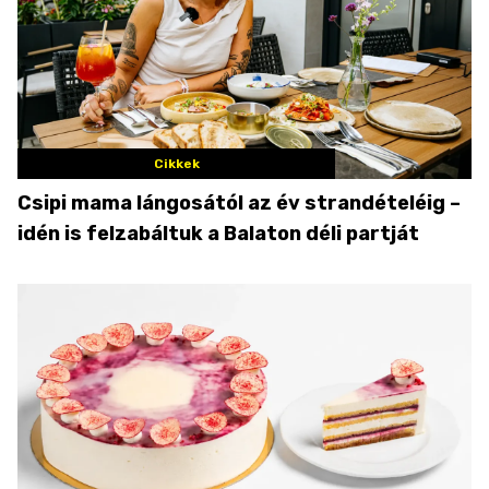
Cikkek
Csipi mama lángosától az év strandételéig –
idén is felzabáltuk a Balaton déli partját