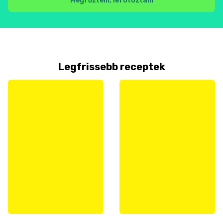
Megfőztem, lefotóztam
Legfrissebb receptek