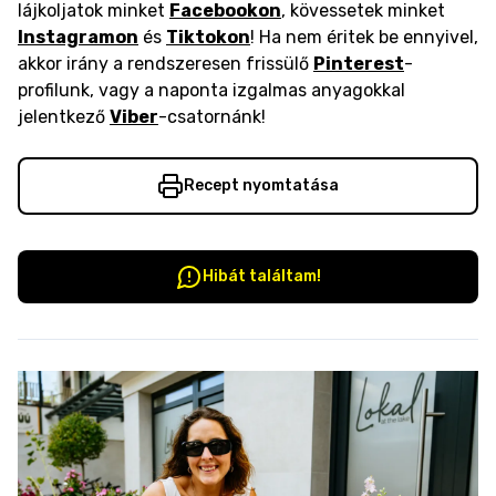
lájkoljatok minket
Facebookon
, kövessetek minket
Instagramon
és
Tiktokon
! Ha nem éritek be ennyivel,
akkor irány a rendszeresen frissülő
Pinterest
-
profilunk, vagy a naponta izgalmas anyagokkal
jelentkező
Viber
-csatornánk!
Recept nyomtatása
Hibát találtam!