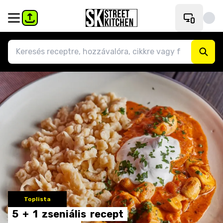
Toplista
5
+
1
zseniális
recept