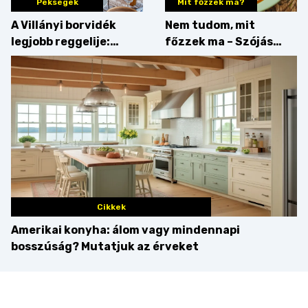
Pékségek
Mit főzzek ma?
A Villányi borvidék
Nem tudom, mit
legjobb reggelije:
főzzek ma – Szójás
kovászos kenyér és
sztori
gourmet pékáruk
Palkonyán
Cikkek
Amerikai konyha: álom vagy mindennapi
bosszúság? Mutatjuk az érveket