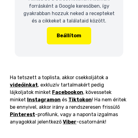
forrásként a Google keresőben, így
gyakrabban hozzuk neked a recepteket
és a cikkeket a találataid között.
Beállítom
Ha tetszett a toplista, akkor csekkoljátok a
videóinkat
, exkluzív tartalmakért pedig
lájkoljatok minket
Facebookon
, kövessetek
minket
Instagramon
és
Tiktokon
! Ha nem éritek
be ennyivel, akkor irány a rendszeresen frissülő
Pinterest
-profilunk, vagy a naponta izgalmas
anyagokkal jelentkező
Viber
-csatornánk!