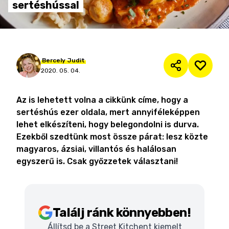
sertéshússal
Bercely
Judit
2020. 05. 04.
Az is lehetett volna a cikkünk címe, hogy a
sertéshús ezer oldala, mert annyiféleképpen
lehet elkészíteni, hogy belegondolni is durva.
Ezekből szedtünk most össze párat: lesz közte
magyaros, ázsiai, villantós és halálosan
egyszerű is. Csak győzzetek választani!
Találj ránk könnyebben!
Állítsd be a Street Kitchent kiemelt