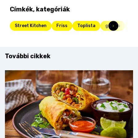
Címkék, kategóriák
Street Kitchen
Friss
Toplista
gomba
ser
További cikkek