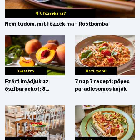
Mit főzzek ma?
Nem tudom, mit főzzek ma – Rostbomba
Gasztro
Heti menü
Ezért imádjuk az
7 nap 7 recept: pöpec
őszibarackot: 8
paradicsomos kaják
nyomós érv, hogy
augusztusban
feltankolj belőle