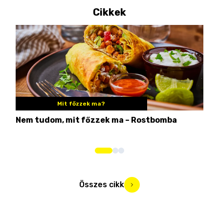
Cikkek
Mit főzzek ma?
Nem tudom, mit főzzek ma – Rostbomba
Ezé
hog
Összes cikk