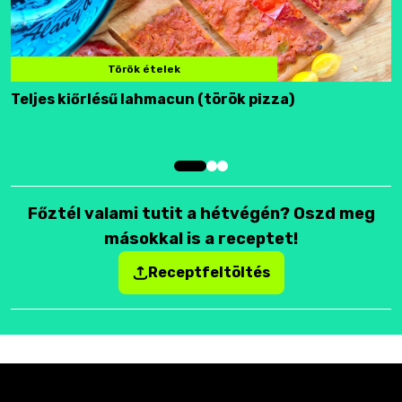
Török ételek
Teljes kiőrlésű lahmacun (török pizza)
F
Főztél valami tutit a hétvégén? Oszd meg
másokkal is a receptet!
Receptfeltöltés