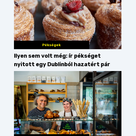
Pékségek
Ilyen sem volt még: ír pékséget
nyitott egy Dublinból hazatért pár