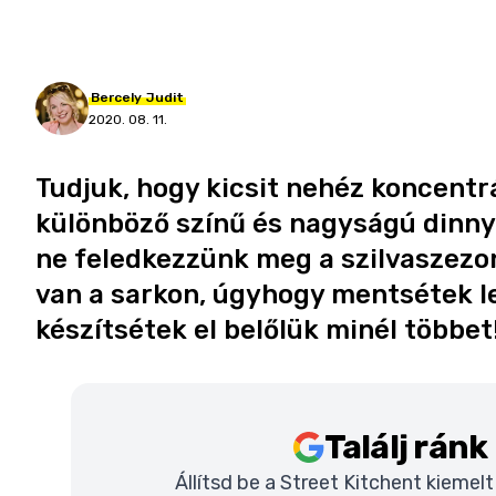
Bercely
Judit
2020. 08. 11.
Tudjuk, hogy kicsit nehéz koncentrá
különböző színű és nagyságú dinny
ne feledkezzünk meg a szilvaszezon
van a sarkon, úgyhogy mentsétek le
készítsétek el belőlük minél többet
Találj rán
Állítsd be a Street Kitchent kiemel