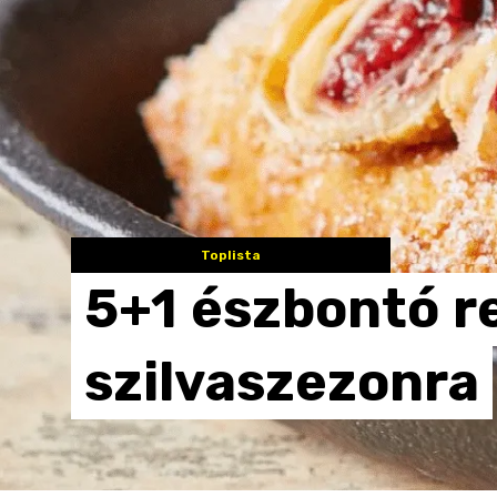
Toplista
5+1
észbontó
r
szilvaszezonra