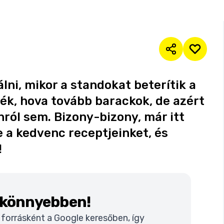
lni, mikor a standokat beterítik a
ék, hova tovább barackok, de azért
ról sem. Bizony-bizony, már itt
 a kedvenc receptjeinket, és
!
k könnyebben!
t forrásként a Google keresőben, így