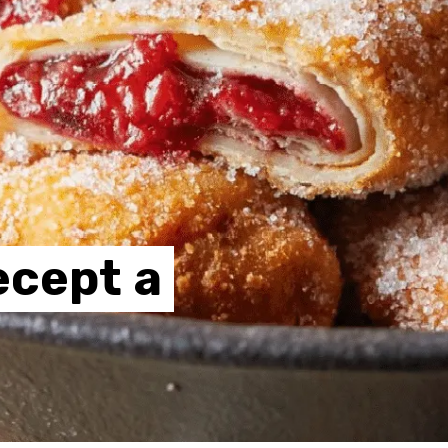
ecept
a