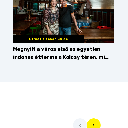
Street Kitchen Guide
Megnyílt a város első és egyetlen
indonéz étterme a Kolosy téren, mi
pedig kipróbáltuk!