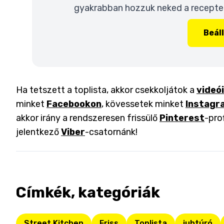
gyakrabban hozzuk neked a recepteke
Beál
Ha tetszett a toplista, akkor csekkoljátok a
videó
minket
Facebookon
, kövessetek minket
Instagr
akkor irány a rendszeresen frissülő
Pinterest
-pro
jelentkező
Viber
-csatornánk!
Címkék, kategóriák
Street Kitchen
Friss
Toplista
juhtúró