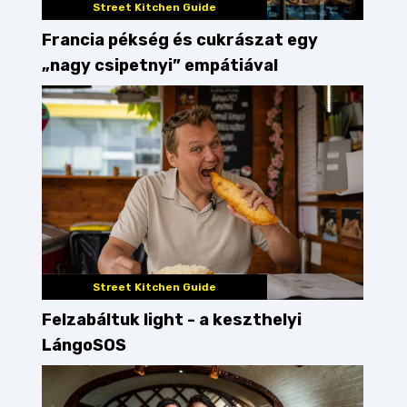
Street Kitchen Guide
Francia pékség és cukrászat egy
„nagy csipetnyi” empátiával
Street Kitchen Guide
Felzabáltuk light - a keszthelyi
LángoSOS