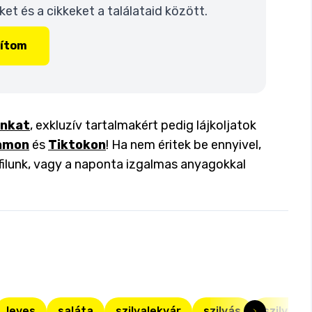
t és a cikkeket a találataid között.
lítom
inkat
, exkluzív tartalmakért pedig lájkoljatok
amon
és
Tiktokon
! Ha nem éritek be ennyivel,
filunk, vagy a naponta izgalmas anyagokkal
leves
saláta
szilvalekvár
szilvás
szilva