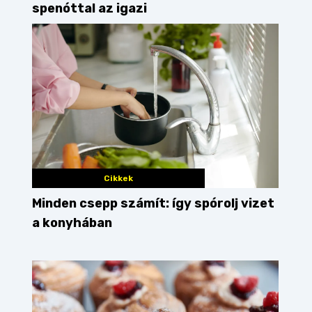
spenóttal az igazi
Cikkek
Minden csepp számít: így spórolj vizet
a konyhában
kacsacomb