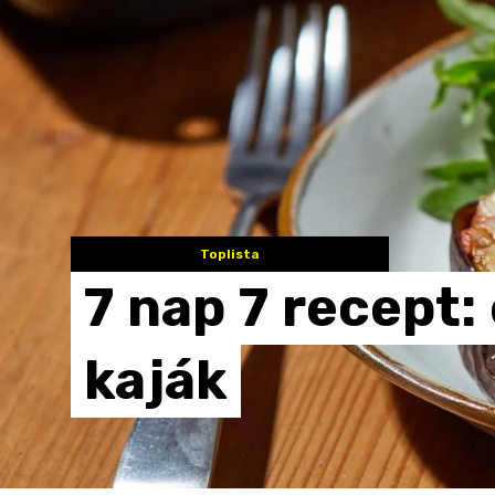
Toplista
7
nap
7
recept:
kaják