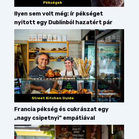
Pékségek
Ilyen sem volt még: ír pékséget
nyitott egy Dublinból hazatért pár
Street Kitchen Guide
Francia pékség és cukrászat egy
„nagy csipetnyi” empátiával