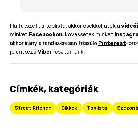
Ha tetszett a toplista, akkor csekkoljátok a
videó
minket
Facebookon
, kövessetek minket
Instagr
akkor irány a rendszeresen frissülő
Pinterest
-pro
jelentkező
Viber
-csatornánk!
Címkék, kategóriák
Street Kitchen
Cikkek
Toplista
Szezoná