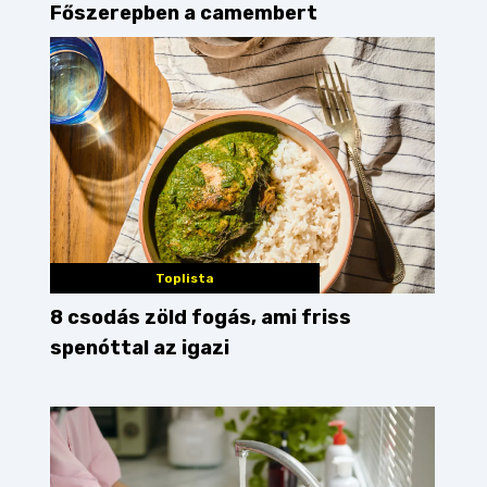
Főszerepben a camembert
Toplista
8 csodás zöld fogás, ami friss
spenóttal az igazi
sta
padlizsán
töltött padlizsán