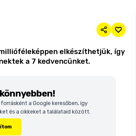
millióféleképpen elkészíthetjük, így
nektek a 7 kedvencünket.
k könnyebben!
t forrásként a Google keresőben, így
t és a cikkeket a találataid között.
lítom