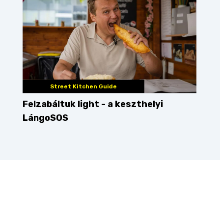
Street Kitchen Guide
Felzabáltuk light - a keszthelyi
LángoSOS