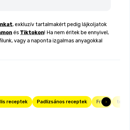
inkat
, exkluzív tartalmakért pedig lájkoljatok
amon
és
Tiktokon
! Ha nem éritek be ennyivel,
filunk, vagy a naponta izgalmas anyagokkal
lis receptek
Padlizsános receptek
Friss
topli