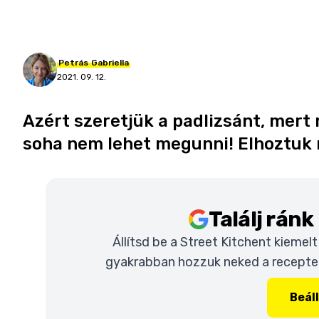
Petrás
Gabriella
2021. 09. 12.
Azért szeretjük a padlizsánt, mert 
soha nem lehet megunni! Elhoztuk 
Találj rán
Állítsd be a Street Kitchent kiemel
gyakrabban hozzuk neked a recepteke
Beál