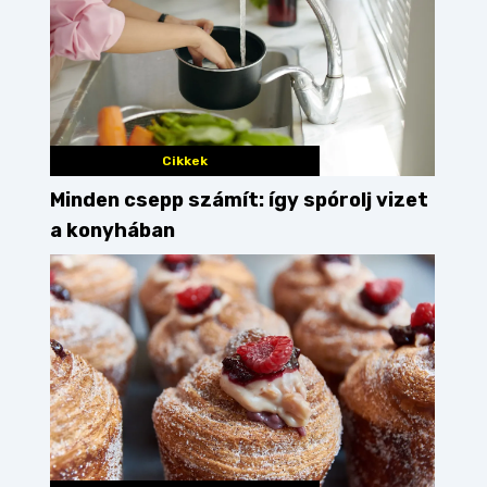
Cikkek
Minden csepp számít: így spórolj vizet
a konyhában