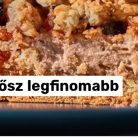
ősz
legfinomabb