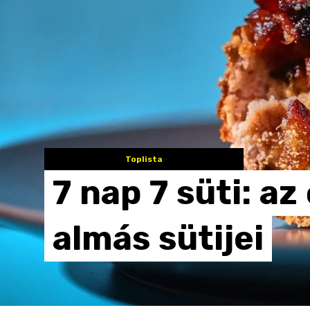
Toplista
7
nap
7
süti:
az
almás
sütijei