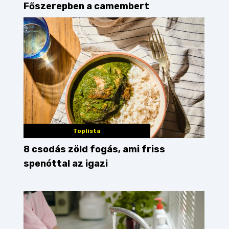
Főszerepben a camembert
Toplista
8 csodás zöld fogás, ami friss
spenóttal az igazi
ite
joghurttorta