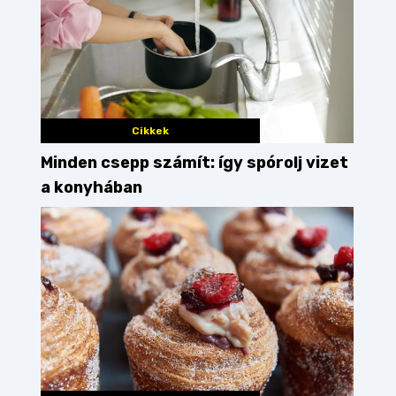
Cikkek
Minden csepp számít: így spórolj vizet
a konyhában