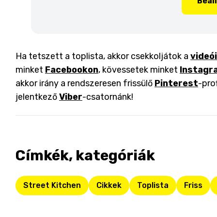
Beál
Ha tetszett a toplista, akkor csekkoljátok a
videó
minket
Facebookon
, kövessetek minket
Instagr
akkor irány a rendszeresen frissülő
Pinterest
-pro
jelentkező
Viber
-csatornánk!
Címkék, kategóriák
Street Kitchen
Cikkek
Toplista
Friss