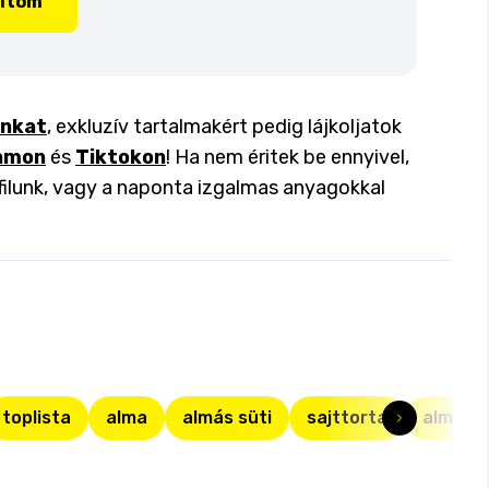
lítom
inkat
, exkluzív tartalmakért pedig lájkoljatok
amon
és
Tiktokon
! Ha nem éritek be ennyivel,
filunk, vagy a naponta izgalmas anyagokkal
toplista
alma
almás süti
sajttorta
almás p