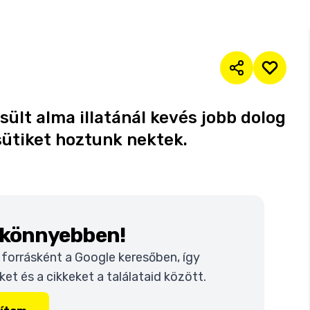
sült alma illatánál kevés jobb dolog
sütiket hoztunk nektek.
k könnyebben!
t forrásként a Google keresőben, így
t és a cikkeket a találataid között.