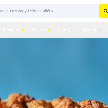
Receptek
Rovatok
Cikkek
Toplisták