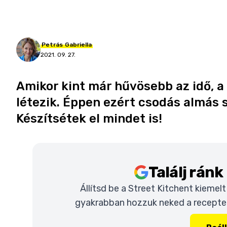
Petrás
Gabriella
2021. 09. 27.
Amikor kint már hűvösebb az idő, a 
létezik. Éppen ezért csodás almás 
Készítsétek el mindet is!
Találj rán
Állítsd be a Street Kitchent kiemel
gyakrabban hozzuk neked a recepteke