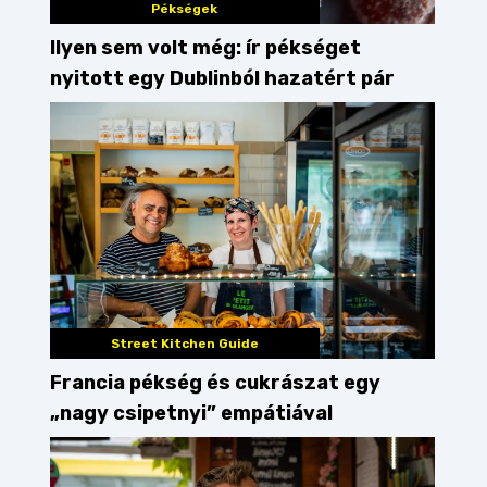
Pékségek
Ilyen sem volt még: ír pékséget
nyitott egy Dublinból hazatért pár
Street Kitchen Guide
Francia pékség és cukrászat egy
„nagy csipetnyi” empátiával