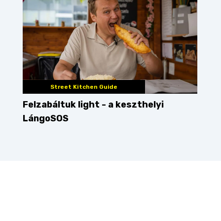
Street Kitchen Guide
Felzabáltuk light - a keszthelyi
LángoSOS