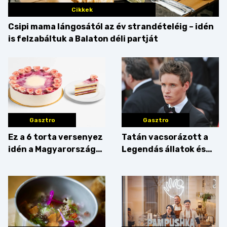
Cikkek
Csipi mama lángosától az év strandételéig – idén
is felzabáltuk a Balaton déli partját
Gasztro
Gasztro
Ez a 6 torta versenyez
Tatán vacsorázott a
idén a Magyarország
Legendás állatok és
tortája címért
megfigyelésük sztárja!