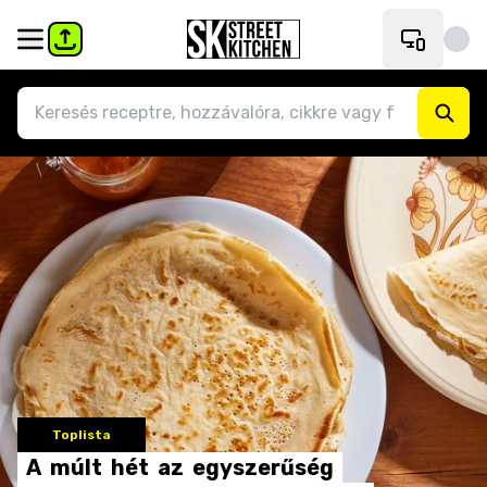
Toplista
A
múlt
hét
az
egyszerűség