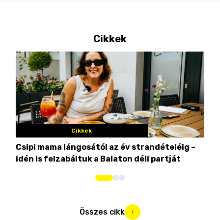
Cikkek
Cikkek
Csipi mama lángosától az év strandételéig –
Ez 
idén is felzabáltuk a Balaton déli partját
tor
Összes cikk