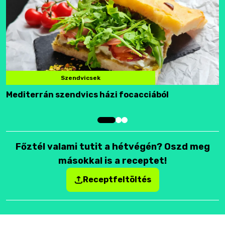
Szendvicsek
Mediterrán szendvics házi focacciából
F
Főztél valami tutit a hétvégén? Oszd meg
másokkal is a receptet!
Receptfeltöltés