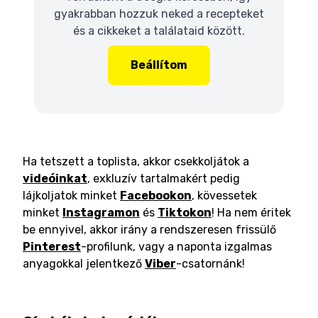
gyakrabban hozzuk neked a recepteket
és a cikkeket a találataid között.
Beállítom
Ha tetszett a toplista, akkor csekkoljátok a
videóinkat
, exkluzív tartalmakért pedig
lájkoljatok minket
Facebookon
, kövessetek
minket
Instagramon
és
Tiktokon
! Ha nem éritek
be ennyivel, akkor irány a rendszeresen frissülő
Pinterest
-profilunk, vagy a naponta izgalmas
anyagokkal jelentkező
Viber
-csatornánk!