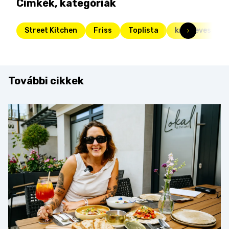
Címkék, kategóriák
Street Kitchen
Friss
Toplista
krémleves
További cikkek