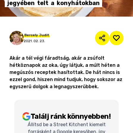
jegyében
telt
a
konyhátokban
Bercely
Judit
2021. 02. 23.
Akár a tél végi fáradtság, akár a zsúfolt
hétköznapok az oka, úgy látjuk, a múlt héten a
megúszós receptek hasítottak. De hát nincs is
ezzel gond, hiszen mind tudjuk, hogy sokszor az
egyszerű dolgok a legnagyszerűbbek.
Találj ránk könnyebben!
Állítsd be a Street Kitchent kiemelt
forrásként a Google keresőben, így