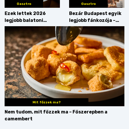
Gasztro
Gasztro
Ezek lettek 2026
Bezár Budapest egyik
legjobb balatoni
legjobb fánkozója –
strandételei –
búcsúzik a Pampushka
végigkóstoltuk a
győzteseket
Mit főzzek ma?
Nem tudom, mit főzzek ma – Főszerepben a
camembert