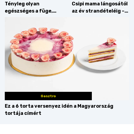
Tényleg olyan
Csipi mama lángosától
egészséges a füge,
az év strandételéig –
mint amilyennek
idén is felzabáltuk a
gondoljuk?
Balaton déli partját
Gasztro
Ez a 6 torta versenyez idén a Magyarország
tortája címért