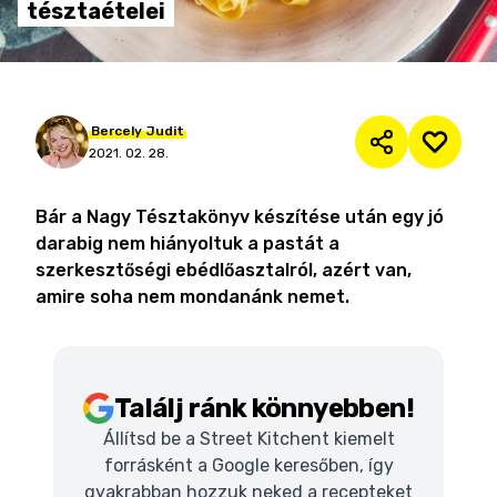
tésztaételei
Bercely
Judit
2021. 02. 28.
Bár a Nagy Tésztakönyv készítése után egy jó
darabig nem hiányoltuk a pastát a
szerkesztőségi ebédlőasztalról, azért van,
amire soha nem mondanánk nemet.
Találj ránk könnyebben!
Állítsd be a Street Kitchent kiemelt
forrásként a Google keresőben, így
gyakrabban hozzuk neked a recepteket