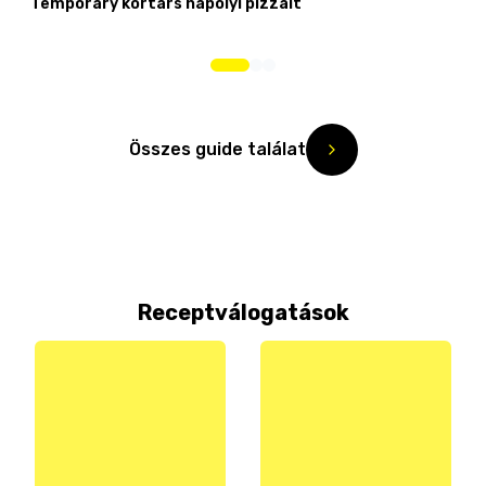
Temporary kortárs nápolyi pizzáit
Összes guide találat
Receptválogatások