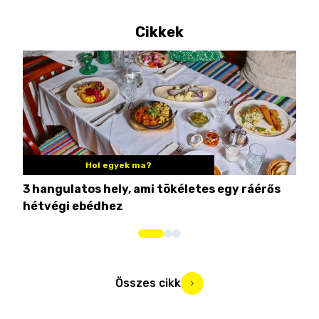
Cikkek
Hol egyek ma?
3 hangulatos hely, ami tökéletes egy ráérős
10 
hétvégi ebédhez
Összes cikk