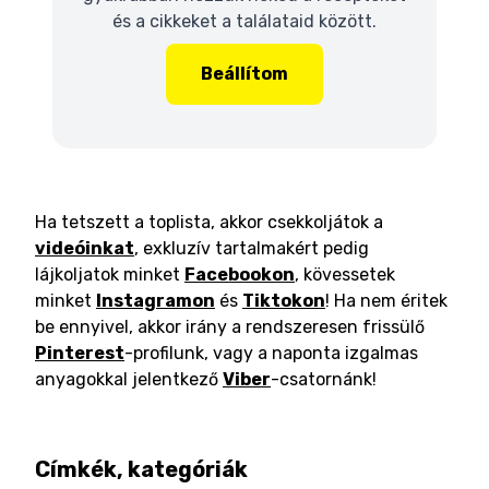
és a cikkeket a találataid között.
Beállítom
Ha tetszett a toplista, akkor csekkoljátok a
videóinkat
, exkluzív tartalmakért pedig
lájkoljatok minket
Facebookon
, kövessetek
minket
Instagramon
és
Tiktokon
! Ha nem éritek
be ennyivel, akkor irány a rendszeresen frissülő
Pinterest
-profilunk, vagy a naponta izgalmas
anyagokkal jelentkező
Viber
-csatornánk!
Címkék, kategóriák