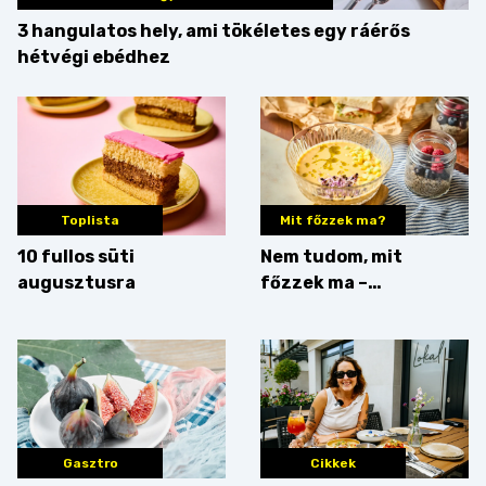
3 hangulatos hely, ami tökéletes egy ráérős
hétvégi ebédhez
Toplista
Mit főzzek ma?
10 fullos süti
Nem tudom, mit
augusztusra
főzzek ma –
Villámgyors menü
Gasztro
Cikkek