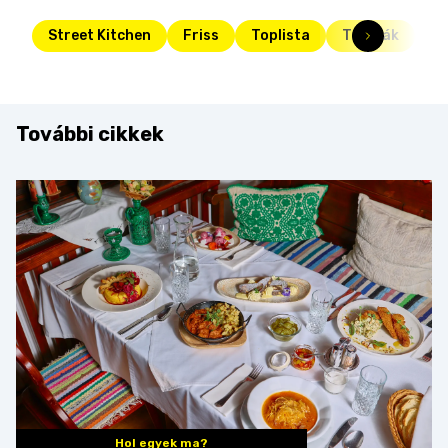
Street Kitchen
Friss
Toplista
Tészták
té
További cikkek
Hol egyek ma?