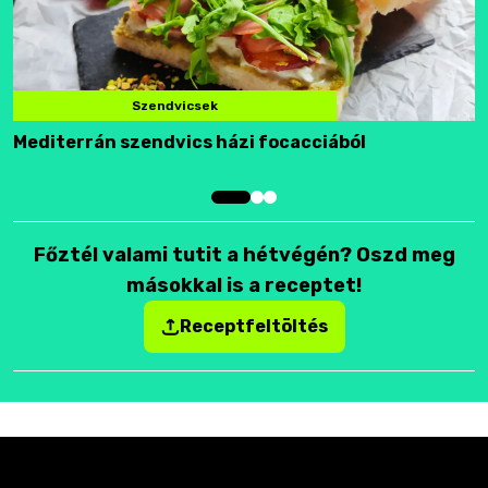
Szendvicsek
Mediterrán szendvics házi focacciából
F
Főztél valami tutit a hétvégén? Oszd meg
másokkal is a receptet!
Receptfeltöltés