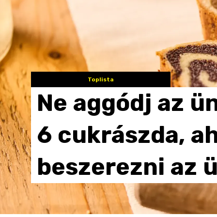
Toplista
Ne
aggódj
az
ün
6
cukrászda,
a
beszerezni
az
ü