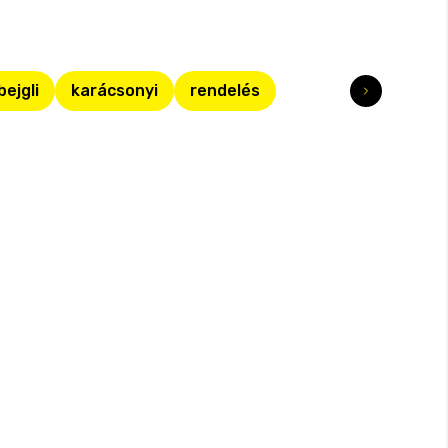
bejgli
karácsonyi
rendelés