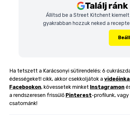
Találj rán
Állítsd be a Street Kitchent kiemel
gyakrabban hozzuk neked a recepteke
Beál
Ha tetszett a Karácsonyi sütirendelés: 6 cukrász
édességeket! cikk, akkor csekkoljátok a
videóinka
Facebookon
, kövessetek minket
Instagramon
é
a rendszeresen frissülő
Pinterest
-profilunk, vag
csatornánk!