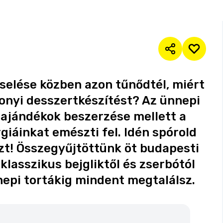
cselése közben azon tűnődtél, miért
onyi desszertkészítést? Az ünnepi
ajándékok beszerzése mellett a
giáinkat emészti fel. Idén spórold
zt! Összegyűjtöttünk öt budapesti
lasszikus bejgliktől és zserbótól
epi tortákig mindent megtalálsz.