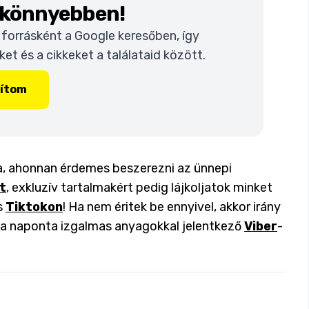
k könnyebben!
t forrásként a Google keresőben, így
t és a cikkeket a találataid között.
lítom
da, ahonnan érdemes beszerezni az ünnepi
t
, exkluzív tartalmakért pedig lájkoljatok minket
s
Tiktokon
! Ha nem éritek be ennyivel, akkor irány
y a naponta izgalmas anyagokkal jelentkező
Viber
-