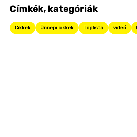
Címkék, kategóriák
Cikkek
Ünnepi cikkek
Toplista
videó