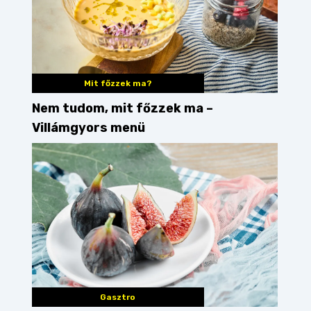
Mit főzzek ma?
Nem tudom, mit főzzek ma –
Villámgyors menü
Gasztro