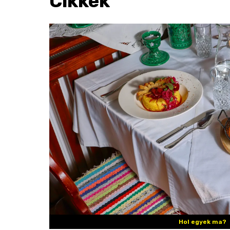
Cikkek
Hol egyek ma?