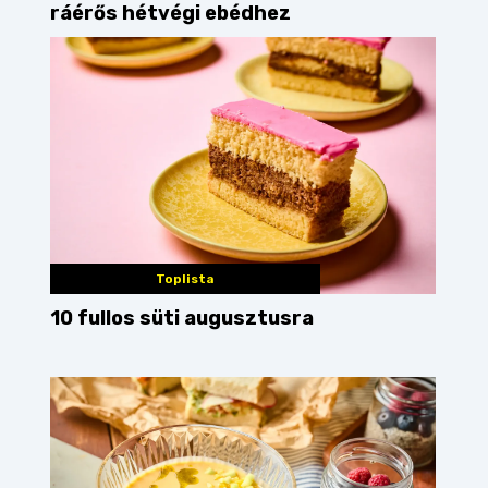
ráérős hétvégi ebédhez
Toplista
10 fullos süti augusztusra