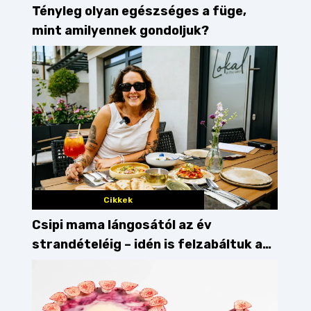
Tényleg olyan egészséges a füge,
mint amilyennek gondoljuk?
Cikkek
Csipi mama lángosától az év
strandételéig – idén is felzabáltuk a
Balaton déli partját