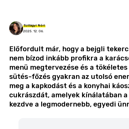
Szilágyi
Nóri
2025. 12. 06.
Előfordult már, hogy a bejgli teker
nem bízod inkább profikra a karács
menü megtervezése és a tökéletes 
sütés-főzés gyakran az utolsó ener
meg a kapkodást és a konyhai káos
cukrászdát, amelyek kínálatában a k
kezdve a legmodernebb, egyedi ünn