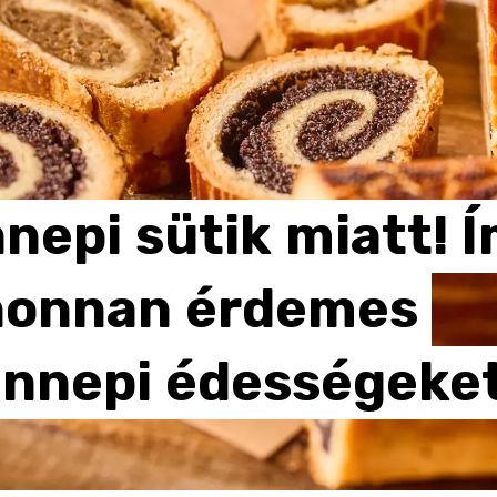
nepi
sütik
miatt!
Í
honnan
érdemes
nnepi
édességeket