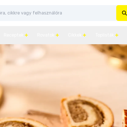
Receptek
Rovatok
Cikkek
Toplisták