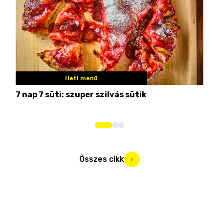
Heti menü
7 nap 7 süti: szuper szilvás sütik
Nem
Összes cikk