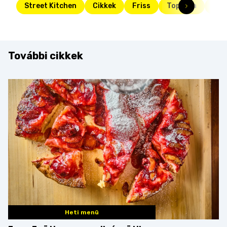
Street Kitchen
Cikkek
Friss
Toplista
des
További cikkek
Heti menü