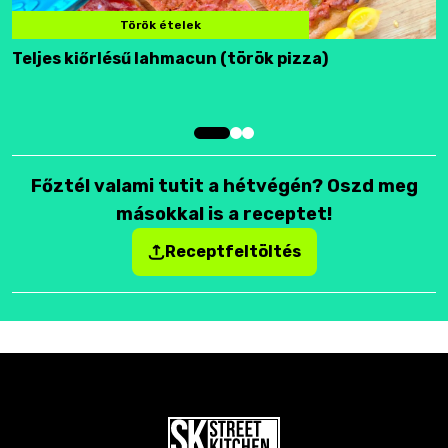
Török ételek
Teljes kiőrlésű lahmacun (török pizza)
F
Főztél valami tutit a hétvégén? Oszd meg
másokkal is a receptet!
Receptfeltöltés