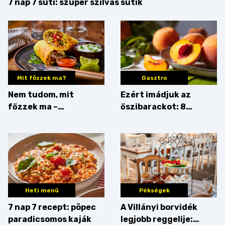
7 nap 7 süti: szuper szilvás sütik
Mit főzzek ma?
Gasztro
Nem tudom, mit
Ezért imádjuk az
főzzek ma –
őszibarackot: 8
Rostbomba
nyomós érv, hogy
augusztusban
feltankolj belőle
Heti menü
Pékségek
7 nap 7 recept: pöpec
A Villányi borvidék
paradicsomos kaják
legjobb reggelije: