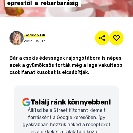
eprestől
a
rebarbarásig
Gedeon
Lili
2023. 06. 07.
Bár a csokis édességek rajongótábora is népes,
ezek a gyümölcsös torták még a legelvakultabb
csokifanatikusokat is elcsábítják.
Találj ránk könnyebben!
Állítsd be a Street Kitchent kiemelt
forrásként a Google keresőben, így
gyakrabban hozzuk neked a recepteket
és a cikkeket a találataid között.