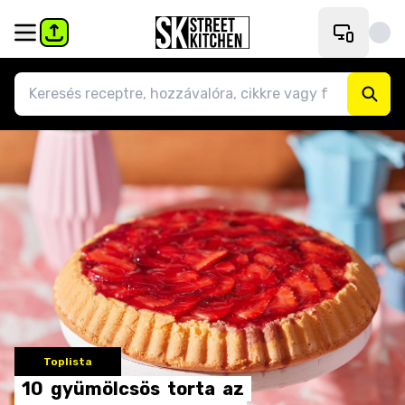
Toplista
10
gyümölcsös
torta
az