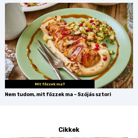
kovászos kenyér és
gourmet pékáruk
Palkonyán
Mit főzzek ma?
Nem tudom, mit főzzek ma – Szójás sztori
Cikkek