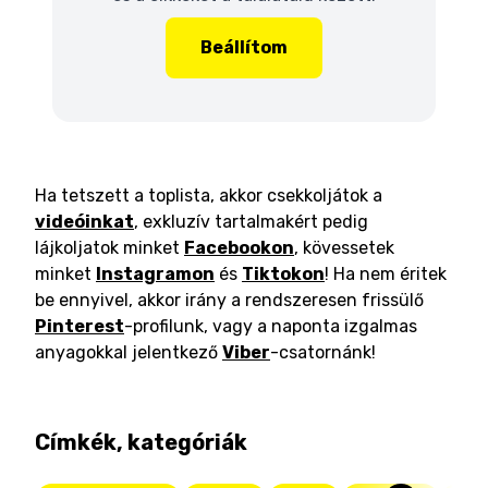
Beállítom
Ha tetszett a toplista, akkor csekkoljátok a
videóinkat
, exkluzív tartalmakért pedig
lájkoljatok minket
Facebookon
, kövessetek
minket
Instagramon
és
Tiktokon
! Ha nem éritek
be ennyivel, akkor irány a rendszeresen frissülő
Pinterest
-profilunk, vagy a naponta izgalmas
anyagokkal jelentkező
Viber
-csatornánk!
Címkék, kategóriák