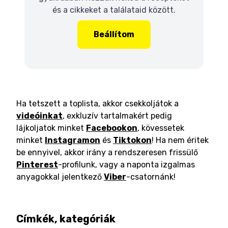
és a cikkeket a találataid között.
Beállítom
Ha tetszett a toplista, akkor csekkoljátok a
videóinkat
, exkluzív tartalmakért pedig
lájkoljatok minket
Facebookon
, kövessetek
minket
Instagramon
és
Tiktokon
! Ha nem éritek
be ennyivel, akkor irány a rendszeresen frissülő
Pinterest
-profilunk, vagy a naponta izgalmas
anyagokkal jelentkező
Viber
-csatornánk!
Címkék, kategóriák