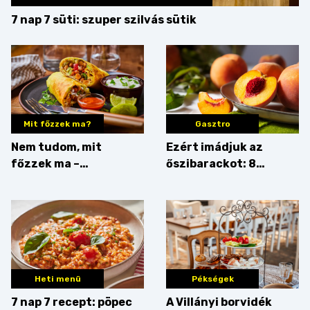
7 nap 7 süti: szuper szilvás sütik
Mit főzzek ma?
Gasztro
Nem tudom, mit
Ezért imádjuk az
főzzek ma –
őszibarackot: 8
Rostbomba
nyomós érv, hogy
augusztusban
feltankolj belőle
Heti menü
Pékségek
7 nap 7 recept: pöpec
A Villányi borvidék