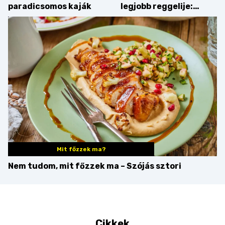
paradicsomos kaják
legjobb reggelije:
kovászos kenyér és
gourmet pékáruk
Palkonyán
Mit főzzek ma?
Nem tudom, mit főzzek ma – Szójás sztori
Cikkek