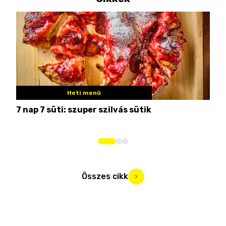
Heti menü
7 nap 7 süti: szuper szilvás sütik
Nem
Összes cikk