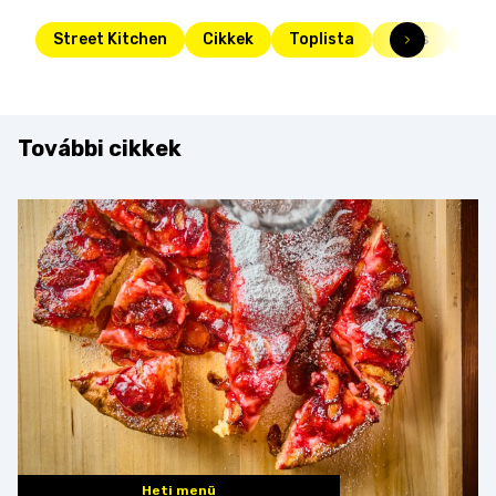
Street Kitchen
Cikkek
Toplista
Friss
hu
További cikkek
Heti menü