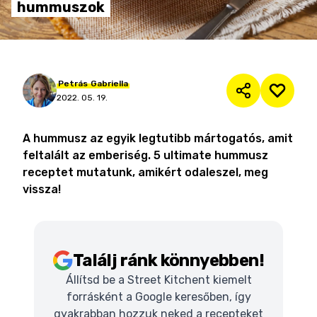
hummuszok
Petrás
Gabriella
2022. 05. 19.
A hummusz az egyik legtutibb mártogatós, amit
feltalált az emberiség. 5 ultimate hummusz
receptet mutatunk, amikért odaleszel, meg
vissza!
Találj ránk könnyebben!
Állítsd be a Street Kitchent kiemelt
forrásként a Google keresőben, így
gyakrabban hozzuk neked a recepteket