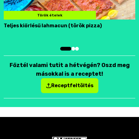
Török ételek
Teljes kiőrlésű lahmacun (török pizza)
F
Főztél valami tutit a hétvégén? Oszd meg
másokkal is a receptet!
Receptfeltöltés