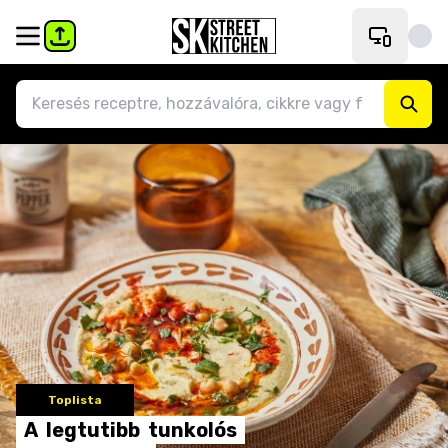
Toplista
A
legtutibb
tunkolós