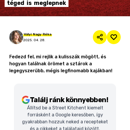
téged
is
meglepnek
Vályi
Nagy
Réka
2025. 04. 28.
Fedezd fel, mi rejlik a kulisszák mögött, és
hogyan találnak örömet a sztárok a
legegyszerűbb, mégis legfinomabb kajákban!
Találj ránk könnyebben!
Állítsd be a Street Kitchent kiemelt
forrásként a Google keresőben, így
gyakrabban hozzuk neked a recepteket
és a cikkeket a találataid között.