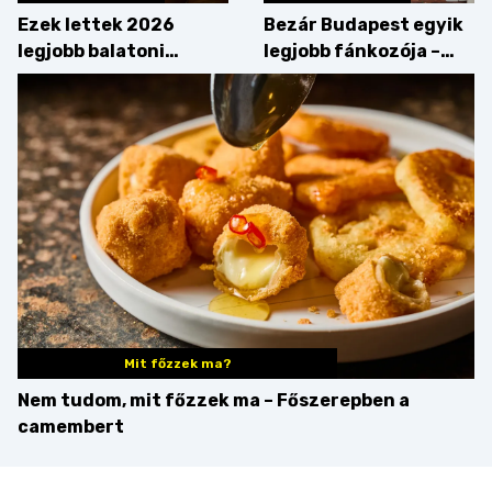
Ezek lettek 2026
Bezár Budapest egyik
legjobb balatoni
legjobb fánkozója –
strandételei –
búcsúzik a Pampushka
végigkóstoltuk a
győzteseket
Mit főzzek ma?
Nem tudom, mit főzzek ma – Főszerepben a
camembert