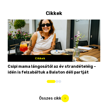
Cikkek
Cikkek
Csipi mama lángosától az év strandételéig –
Ez 
idén is felzabáltuk a Balaton déli partját
tor
Összes cikk