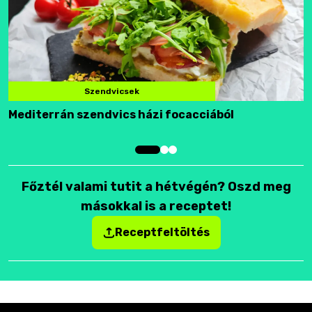
Szendvicsek
Mediterrán szendvics házi focacciából
F
Főztél valami tutit a hétvégén? Oszd meg
másokkal is a receptet!
Receptfeltöltés