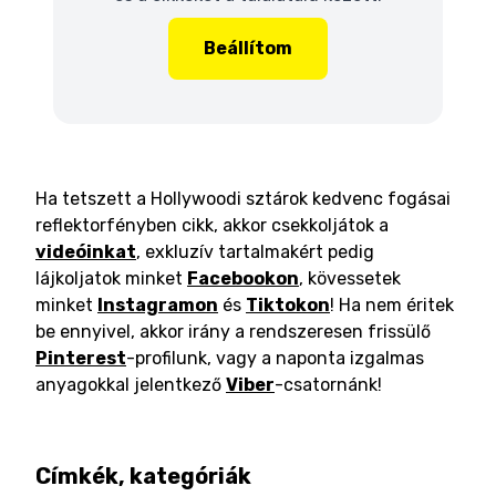
Beállítom
Ha tetszett a Hollywoodi sztárok kedvenc fogásai
reflektorfényben cikk, akkor csekkoljátok a
videóinkat
, exkluzív tartalmakért pedig
lájkoljatok minket
Facebookon
, kövessetek
minket
Instagramon
és
Tiktokon
! Ha nem éritek
be ennyivel, akkor irány a rendszeresen frissülő
Pinterest
-profilunk, vagy a naponta izgalmas
anyagokkal jelentkező
Viber
-csatornánk!
Címkék, kategóriák