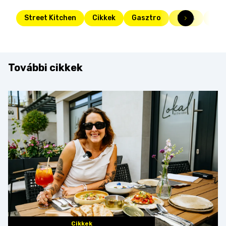
Street Kitchen
Cikkek
Gasztro
Friss
cso
További cikkek
Cikkek