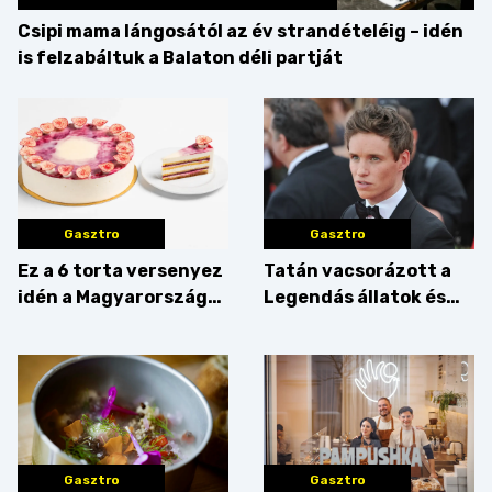
Csipi mama lángosától az év strandételéig – idén
is felzabáltuk a Balaton déli partját
Gasztro
Gasztro
Ez a 6 torta versenyez
Tatán vacsorázott a
idén a Magyarország
Legendás állatok és
tortája címért
megfigyelésük sztárja!
Gasztro
Gasztro