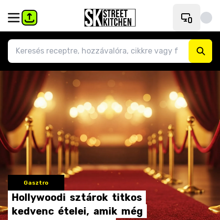
Gasztro
Hollywoodi
sztárok
titkos
kedvenc
ételei,
amik
még