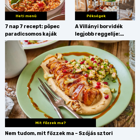
Heti menü
Pékségek
7 nap 7 recept: pöpec
A Villányi borvidék
paradicsomos kaják
legjobb reggelije:
kovászos kenyér és
gourmet pékáruk
Palkonyán
Mit főzzek ma?
Nem tudom, mit főzzek ma – Szójás sztori