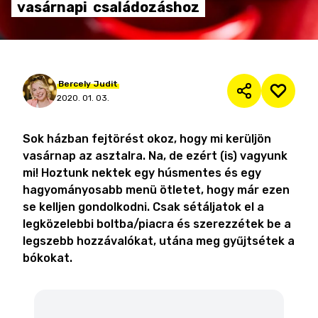
vasárnapi
családozáshoz
Bercely
Judit
2020. 01. 03.
Sok házban fejtörést okoz, hogy mi kerüljön
vasárnap az asztalra. Na, de ezért (is) vagyunk
mi! Hoztunk nektek egy húsmentes és egy
hagyományosabb menü ötletet, hogy már ezen
se kelljen gondolkodni. Csak sétáljatok el a
legközelebbi boltba/piacra és szerezzétek be a
legszebb hozzávalókat, utána meg gyűjtsétek a
bókokat.