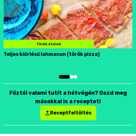
Török ételek
Teljes kiőrlésű lahmacun (török pizza)
F
Főztél valami tutit a hétvégén? Oszd meg
másokkal is a receptet!
Receptfeltöltés