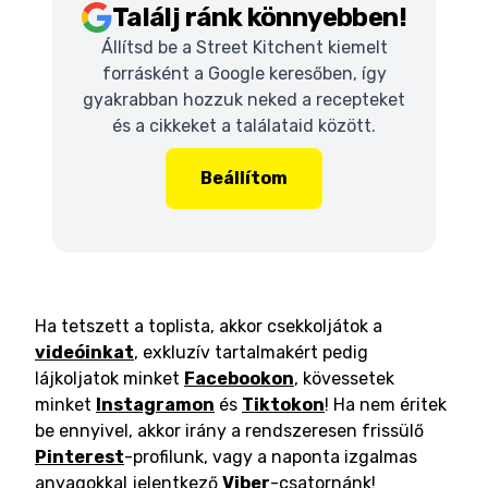
Találj ránk könnyebben!
Állítsd be a Street Kitchent kiemelt
forrásként a Google keresőben, így
gyakrabban hozzuk neked a recepteket
és a cikkeket a találataid között.
Beállítom
Ha tetszett a toplista, akkor csekkoljátok a
videóinkat
, exkluzív tartalmakért pedig
lájkoljatok minket
Facebookon
, kövessetek
minket
Instagramon
és
Tiktokon
! Ha nem éritek
be ennyivel, akkor irány a rendszeresen frissülő
Pinterest
-profilunk, vagy a naponta izgalmas
anyagokkal jelentkező
Viber
-csatornánk!