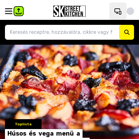
Toplista
Húsos
és
vega
menü
a