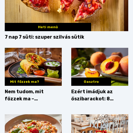
Heti menü
7 nap 7 süti: szuper szilvás sütik
Mit főzzek ma?
Gasztro
Nem tudom, mit
Ezért imádjuk az
főzzek ma –
őszibarackot: 8
Rostbomba
nyomós érv, hogy
augusztusban
feltankolj belőle