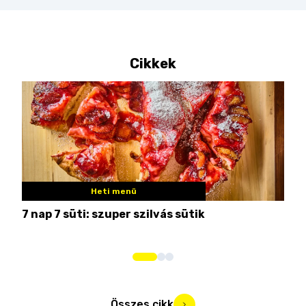
Cikkek
Heti menü
7 nap 7 süti: szuper szilvás sütik
Nem
Összes cikk