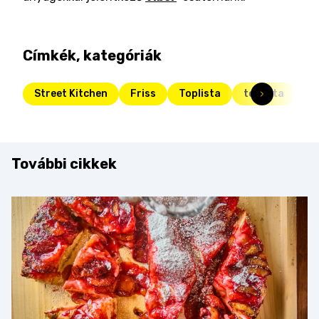
Címkék, kategóriák
Street Kitchen
Friss
Toplista
toplista
st
További cikkek