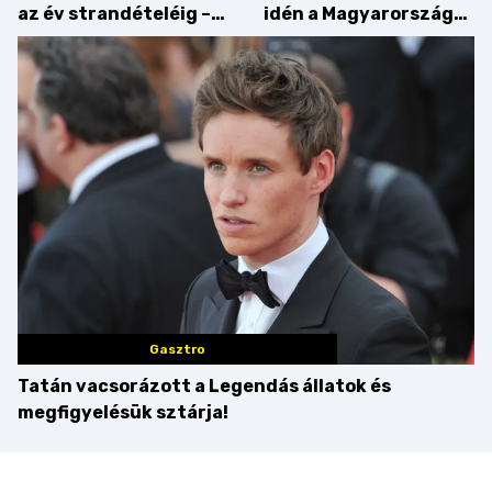
az év strandételéig –
idén a Magyarország
idén is felzabáltuk a
tortája címért
Balaton déli partját
Gasztro
Tatán vacsorázott a Legendás állatok és
megfigyelésük sztárja!