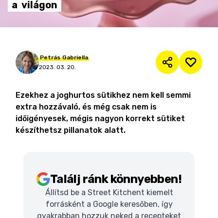
a
világon
Petrás
Gabriella
2023. 03. 20.
Ezekhez a joghurtos sütikhez nem kell semmi
extra hozzávaló, és még csak nem is
időigényesek, mégis nagyon korrekt sütiket
készíthetsz pillanatok alatt.
Találj ránk könnyebben!
Állítsd be a Street Kitchent kiemelt
forrásként a Google keresőben, így
gyakrabban hozzuk neked a recepteket