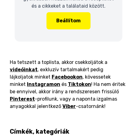
és a cikkeket a találataid között.
Beállítom
Ha tetszett a toplista, akkor csekkoljátok a
videóinkat
, exkluzív tartalmakért pedig
lájkoljatok minket
Facebookon
, kövessetek
minket
Instagramon
és
Tiktokon
! Ha nem éritek
be ennyivel, akkor irány a rendszeresen frissülő
Pinterest
-profilunk, vagy a naponta izgalmas
anyagokkal jelentkező
Viber
-csatornánk!
Címkék, kategóriák