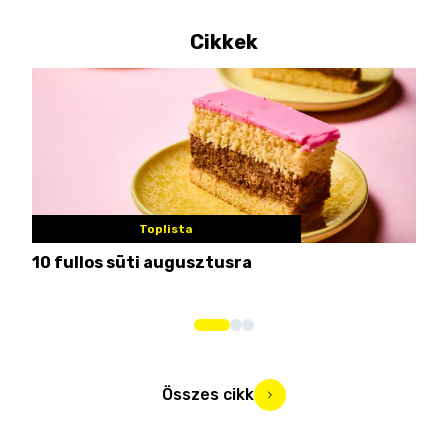
Cikkek
Toplista
10 fullos süti augusztusra
Nem
me
Összes cikk