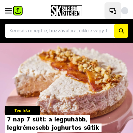
Toplista
7
nap
7
süti:
a
legpuhább,
legkrémesebb
joghurtos
sütik