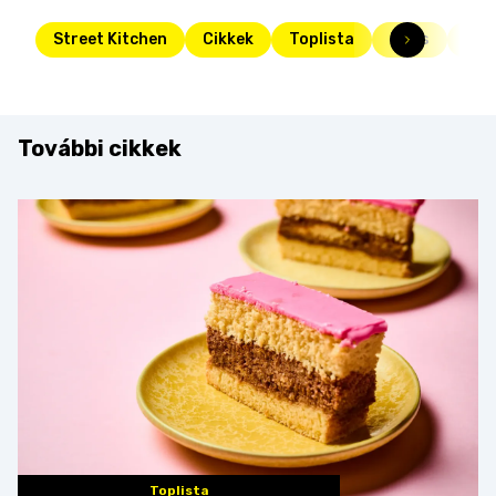
Street Kitchen
Cikkek
Toplista
Friss
jog
További cikkek
Toplista