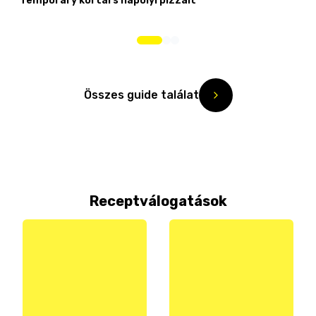
Temporary kortárs nápolyi pizzáit
Összes guide találat
Receptválogatások