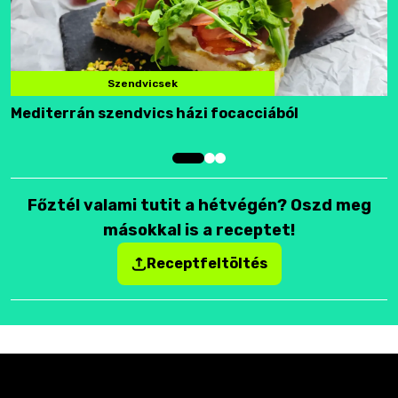
Szendvicsek
Mediterrán szendvics házi focacciából
F
Főztél valami tutit a hétvégén? Oszd meg
másokkal is a receptet!
Receptfeltöltés