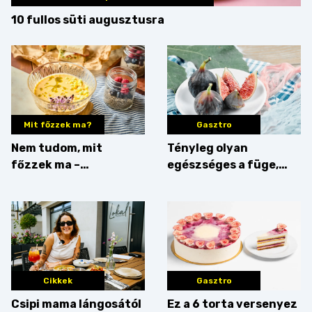
10 fullos süti augusztusra
Mit főzzek ma?
Gasztro
Nem tudom, mit
Tényleg olyan
főzzek ma –
egészséges a füge,
Villámgyors menü
mint amilyennek
gondoljuk?
Cikkek
Gasztro
Csipi mama lángosától
Ez a 6 torta versenyez