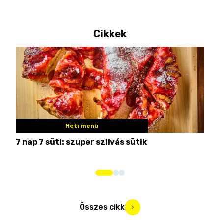
Cikkek
Heti menü
7 nap 7 süti: szuper szilvás sütik
Nem
Összes cikk