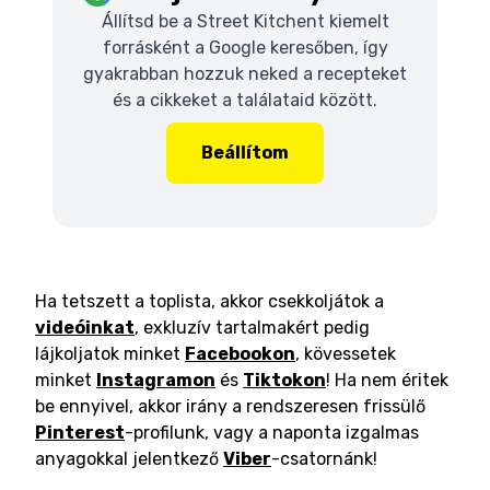
Állítsd be a Street Kitchent kiemelt
forrásként a Google keresőben, így
gyakrabban hozzuk neked a recepteket
és a cikkeket a találataid között.
Beállítom
Ha tetszett a toplista, akkor csekkoljátok a
videóinkat
, exkluzív tartalmakért pedig
lájkoljatok minket
Facebookon
, kövessetek
minket
Instagramon
és
Tiktokon
! Ha nem éritek
be ennyivel, akkor irány a rendszeresen frissülő
Pinterest
-profilunk, vagy a naponta izgalmas
anyagokkal jelentkező
Viber
-csatornánk!