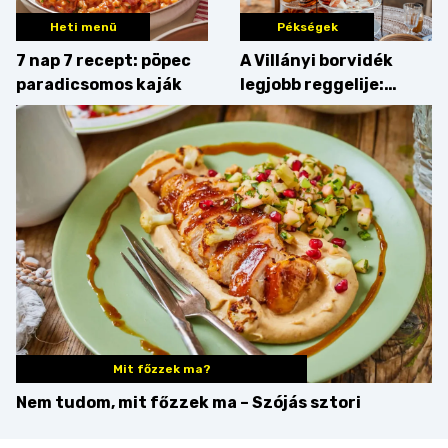
Heti menü
Pékségek
7 nap 7 recept: pöpec
A Villányi borvidék
paradicsomos kaják
legjobb reggelije:
kovászos kenyér és
gourmet pékáruk
Palkonyán
Mit főzzek ma?
Nem tudom, mit főzzek ma – Szójás sztori