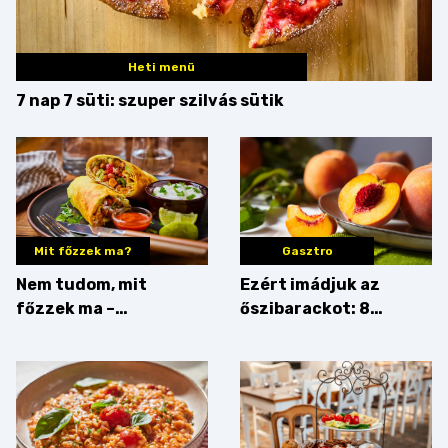
Heti menü
7 nap 7 süti: szuper szilvás sütik
Mit főzzek ma?
Gasztro
Nem tudom, mit
Ezért imádjuk az
főzzek ma –
őszibarackot: 8
Rostbomba
nyomós érv, hogy
augusztusban
feltankolj belőle