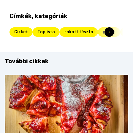
Címkék, kategóriák
Cikkek
Toplista
rakott tészta
görög
ola
További cikkek