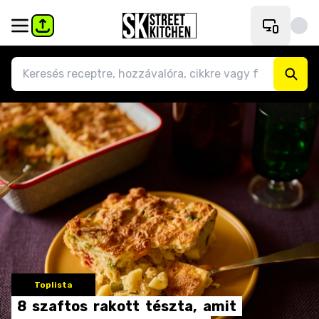
Toplista
8
szaftos
rakott
tészta,
amit