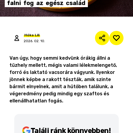
falni
fog
az
egész
család
Hóka
Lili
2026. 02. 10.
Van úgy, hogy semmi kedvünk órákig állni a
tűzhely mellett, mégis valami lélekmelengető,
forró és laktató vacsorára vágyunk. Ilyenkor
jönnek képbe a rakott tészták, amik szinte
bármit elnyelnek, amit a hűtőben találunk, a
végeredmény pedig mindig egy szaftos és
ellenállhatatlan fogás.
Találj ránk könnyebben!