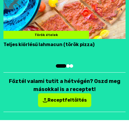
Török ételek
Teljes kiőrlésű lahmacun (török pizza)
F
Főztél valami tutit a hétvégén? Oszd meg
másokkal is a receptet!
Receptfeltöltés