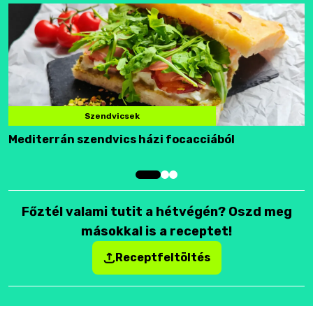
Szendvicsek
Mediterrán szendvics házi focacciából
F
Főztél valami tutit a hétvégén? Oszd meg
másokkal is a receptet!
Receptfeltöltés