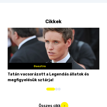
Cikkek
Gasztro
Tatán vacsorázott a Legendás állatok és
Eze
megfigyelésük sztárja!
str
Összes cikk