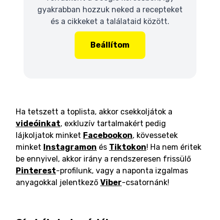
gyakrabban hozzuk neked a recepteket
és a cikkeket a találataid között.
Beállítom
Ha tetszett a toplista, akkor csekkoljátok a
videóinkat
, exkluzív tartalmakért pedig
lájkoljatok minket
Facebookon
, kövessetek
minket
Instagramon
és
Tiktokon
! Ha nem éritek
be ennyivel, akkor irány a rendszeresen frissülő
Pinterest
-profilunk, vagy a naponta izgalmas
anyagokkal jelentkező
Viber
-csatornánk!