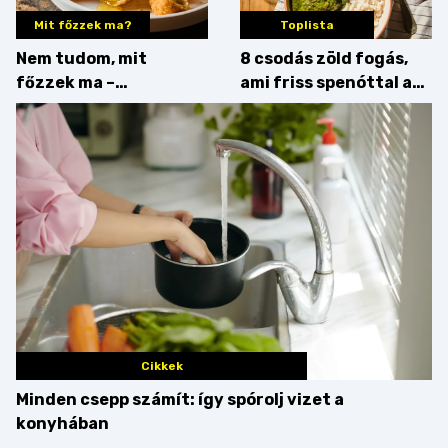
Mit főzzek ma?
Toplista
Nem tudom, mit
8 csodás zöld fogás,
főzzek ma –
ami friss spenóttal az
Főszerepben a
igazi
camembert
Cikkek
Minden csepp számít: így spórolj vizet a
konyhában