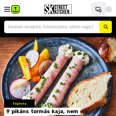
Toplista
9
pikáns
tormás
kaja,
nem