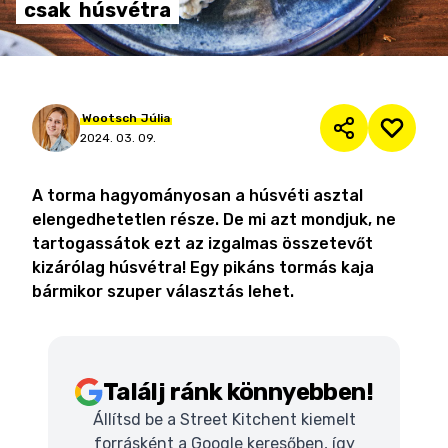
csak
húsvétra
Wootsch
Júlia
2024. 03. 09.
A torma hagyományosan a húsvéti asztal
elengedhetetlen része. De mi azt mondjuk, ne
tartogassátok ezt az izgalmas összetevőt
kizárólag húsvétra! Egy pikáns tormás kaja
bármikor szuper választás lehet.
Találj ránk könnyebben!
Állítsd be a Street Kitchent kiemelt
forrásként a Google keresőben, így