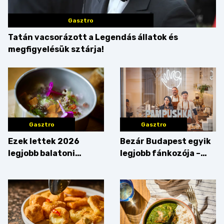
Gasztro
Tatán vacsorázott a Legendás állatok és
megfigyelésük sztárja!
Gasztro
Gasztro
Ezek lettek 2026
Bezár Budapest egyik
legjobb balatoni
legjobb fánkozója –
strandételei –
búcsúzik a Pampushka
végigkóstoltuk a
győzteseket