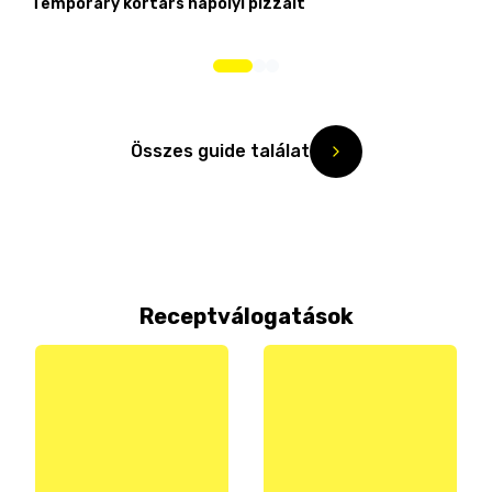
Temporary kortárs nápolyi pizzáit
Összes guide találat
Receptválogatások