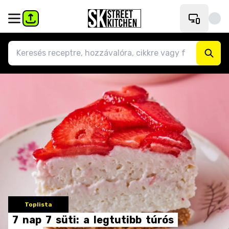
Toplista
7
nap
7
süti:
a
legtutibb
túrós