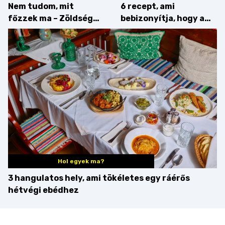
Nem tudom, mit
6 recept, ami
főzzek ma – Zöldség
bebizonyítja, hogy a
minden mennyiségben
barack húsok mellé is
zseniális
Hol egyek ma?
3 hangulatos hely, ami tökéletes egy ráérős
hétvégi ebédhez