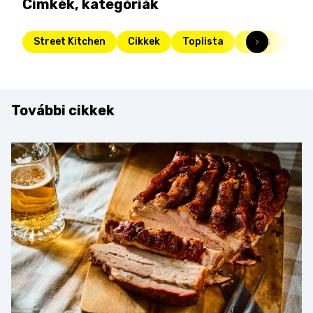
Címkék, kategóriák
Street Kitchen
Cikkek
Toplista
Friss
süti
További cikkek