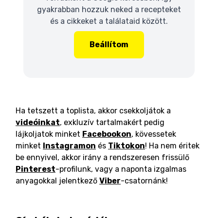
gyakrabban hozzuk neked a recepteket
és a cikkeket a találataid között.
Beállítom
Ha tetszett a toplista, akkor csekkoljátok a
videóinkat
, exkluzív tartalmakért pedig
lájkoljatok minket
Facebookon
, kövessetek
minket
Instagramon
és
Tiktokon
! Ha nem éritek
be ennyivel, akkor irány a rendszeresen frissülő
Pinterest
-profilunk, vagy a naponta izgalmas
anyagokkal jelentkező
Viber
-csatornánk!