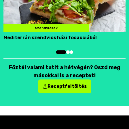
Szendvicsek
Mediterrán szendvics házi focacciából
F
Főztél valami tutit a hétvégén? Oszd meg
másokkal is a receptet!
Receptfeltöltés