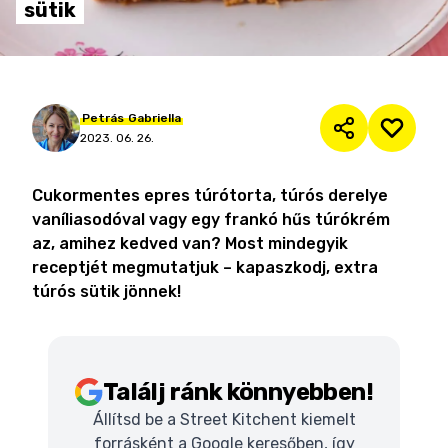
sütik
Petrás
Gabriella
2023. 06. 26.
Cukormentes epres túrótorta, túrós derelye
vaníliasodóval vagy egy frankó hűs túrókrém
az, amihez kedved van? Most mindegyik
receptjét megmutatjuk – kapaszkodj, extra
túrós sütik jönnek!
Találj ránk könnyebben!
Állítsd be a Street Kitchent kiemelt
forrásként a Google keresőben, így