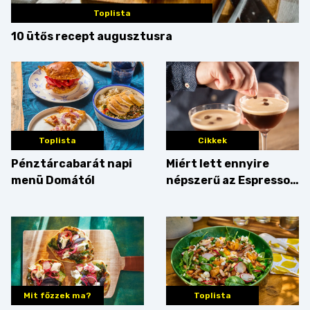
Toplista
10 ütős recept augusztusra
Toplista
Cikkek
Pénztárcabarát napi
Miért lett ennyire
menü Domától
népszerű az Espresso
Martini – és mit
érdemes enni mellé?
Mit főzzek ma?
Toplista