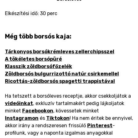
Elkészítési idő: 30 perc
Még több borsós kaja:
Tárkonyos borsókrémleves zellerchipsszel
A tökéletes borsópüré
Klasszik zöldborsófőzelék
Zöldborsós bulgurrizottó natúr csirkemellel
Ricottás-zöldborsós spagetti trappistával
Ha tetszett a borsóleves receptje, akkor csekkoljátok a
videóinkat
, exkluzív tartalmakért pedig lájkoljatok
minket
Facebookon
, kövessetek minket
Instagramon
és
Tiktokon
! Ha nem éritek be ennyivel,
akkor irány a rendszeresen frissülő
Pinterest
-
profilunk, vagy a naponta izgalmas anyagokkal