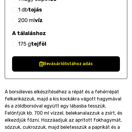
1
db
tojás
200
ml
víz
A tálaláshoz
175
g
tejföl
Bevásárlólistához adás
A borsóleves elkészítéséhez a répát és a fehérrépát
felkarikázzuk, majd a kis kockákra vágott hagymával
és a zöldborsóval együtt egy lábasba tesszük.
Felöntjük kb. 700 ml vízzel, belekanalazzuk a zsírt, és
elkezdjük főzni. Hozzáadjuk az aprított fokhagymát,
sózzuk, cukrozzuk, majd beletesszük a paprikát és a