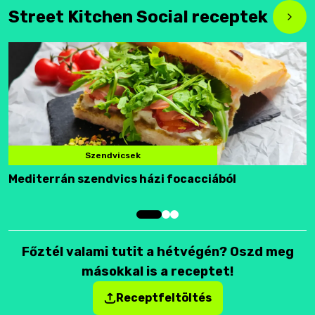
Street Kitchen Social receptek
Szendvicsek
Mediterrán szendvics házi focacciából
F
Főztél valami tutit a hétvégén? Oszd meg
másokkal is a receptet!
Receptfeltöltés