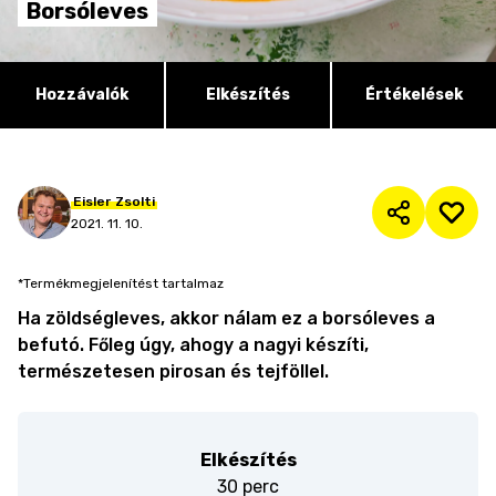
Borsóleves
Hozzávalók
Elkészítés
Értékelések
Eisler
Zsolti
2021. 11. 10.
*Termékmegjelenítést tartalmaz
Ha zöldségleves, akkor nálam ez a borsóleves a
befutó. Főleg úgy, ahogy a nagyi készíti,
természetesen pirosan és tejföllel.
Elkészítés
30 perc