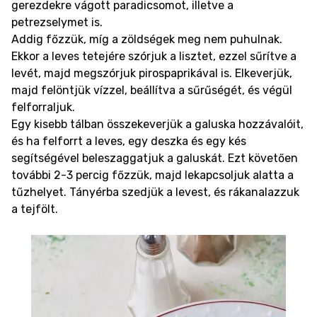
gerezdekre vágott paradicsomot, illetve a
petrezselymet is.
Addig főzzük, míg a zöldségek meg nem puhulnak.
Ekkor a leves tetejére szórjuk a lisztet, ezzel sűrítve a
levét, majd megszórjuk pirospaprikával is. Elkeverjük,
majd felöntjük vízzel, beállítva a sűrűségét, és végül
felforraljuk.
Egy kisebb tálban összekeverjük a galuska hozzávalóit,
és ha felforrt a leves, egy deszka és egy kés
segítségével beleszaggatjuk a galuskát. Ezt követően
további 2-3 percig főzzük, majd lekapcsoljuk alatta a
tűzhelyet. Tányérba szedjük a levest, és rákanalazzuk
a tejfölt.