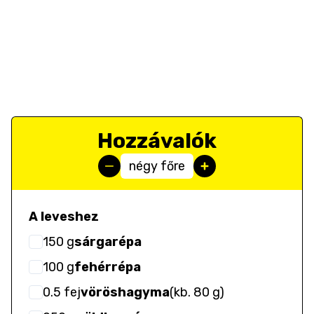
Hozzávalók
négy főre
A leveshez
150
g
sárgarépa
100
g
fehérrépa
0.5
fej
vöröshagyma
(
kb. 80 g
)