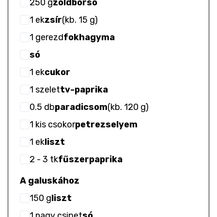
250
g
zöldborsó
1
ek
zsír
(
kb. 15 g
)
1
gerezd
fokhagyma
só
1
ek
cukor
1
szelet
tv-paprika
0.5
db
paradicsom
(
kb. 120 g
)
1
kis csokor
petrezselyem
1
ek
liszt
2
- 3
tk
fűszerpaprika
A galuskához
150
g
liszt
1
nagy csipet
só