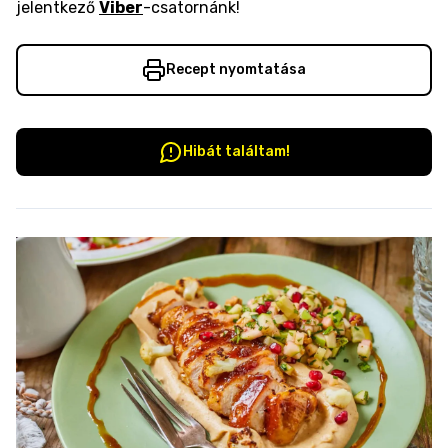
jelentkező
Viber
-csatornánk!
Recept nyomtatása
Hibát találtam!