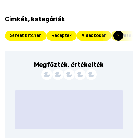
Címkék, kategóriák
Street Kitchen
Receptek
Videokosár
Levesek
Megfőzték, értékelték