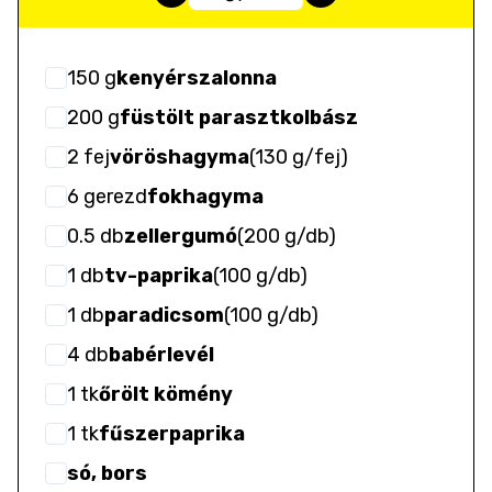
150
g
kenyérszalonna
200
g
füstölt parasztkolbász
2
fej
vöröshagyma
(
130 g/fej
)
6
gerezd
fokhagyma
0.5
db
zellergumó
(
200 g/db
)
1
db
tv-paprika
(
100 g/db
)
1
db
paradicsom
(
100 g/db
)
4
db
babérlevél
1
tk
őrölt kömény
1
tk
fűszerpaprika
só, bors