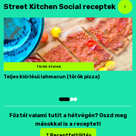
Street Kitchen Social receptek
Török ételek
Teljes kiőrlésű lahmacun (török pizza)
F
Főztél valami tutit a hétvégén? Oszd meg
másokkal is a receptet!
Receptfeltöltés