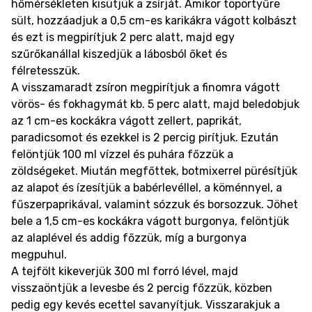
hőmérsékleten kisütjük a zsírját. Amikor töpörtyűre
sült, hozzáadjuk a 0,5 cm-es karikákra vágott kolbászt
és ezt is megpirítjuk 2 perc alatt, majd egy
szűrőkanállal kiszedjük a lábosból őket és
félretesszük.
A visszamaradt zsíron megpirítjuk a finomra vágott
vörös- és fokhagymát kb. 5 perc alatt, majd beledobjuk
az 1 cm-es kockákra vágott zellert, paprikát,
paradicsomot és ezekkel is 2 percig pirítjuk. Ezután
felöntjük 100 ml vízzel és puhára főzzük a
zöldségeket. Miután megfőttek, botmixerrel pürésítjük
az alapot és ízesítjük a babérlevéllel, a köménnyel, a
fűszerpaprikával, valamint sózzuk és borsozzuk. Jöhet
bele a 1,5 cm-es kockákra vágott burgonya, felöntjük
az alaplével és addig főzzük, míg a burgonya
megpuhul.
A tejfölt kikeverjük 300 ml forró lével, majd
visszaöntjük a levesbe és 2 percig főzzük, közben
pedig egy kevés ecettel savanyítjuk. Visszarakjuk a