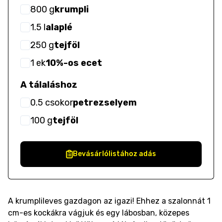
800
g
krumpli
1.5
l
alaplé
250
g
tejföl
1
ek
10%-os ecet
A tálaláshoz
0.5
csokor
petrezselyem
100
g
tejföl
Bevásárlólistához adás
A krumplileves gazdagon az igazi! Ehhez a szalonnát 1
cm-es kockákra vágjuk és egy lábosban, közepes