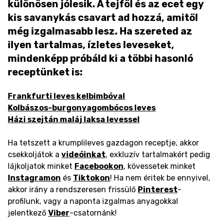
különösen jólesik. A tejföl és az ecet egy
kis savanykás csavart ad hozzá, amitől
még izgalmasabb lesz. Ha szereted az
ilyen tartalmas, ízletes leveseket,
mindenképp próbáld ki a többi hasonló
receptünket is:
Frankfurti leves kelbimbóval
Kolbászos-burgonyagombócos leves
Házi szejtán maláj laksa levessel
Ha tetszett a krumplileves gazdagon receptje, akkor
csekkoljátok a
videóinkat
, exkluzív tartalmakért pedig
lájkoljatok minket
Facebookon
, kövessetek minket
Instagramon
és
Tiktokon
! Ha nem éritek be ennyivel,
akkor irány a rendszeresen frissülő
Pinterest
-
profilunk, vagy a naponta izgalmas anyagokkal
jelentkező
Viber
-csatornánk!