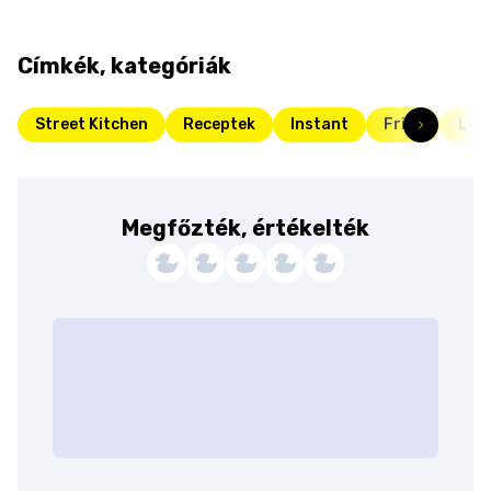
Címkék, kategóriák
Street Kitchen
Receptek
Instant
Friss
Lev
Megfőzték, értékelték