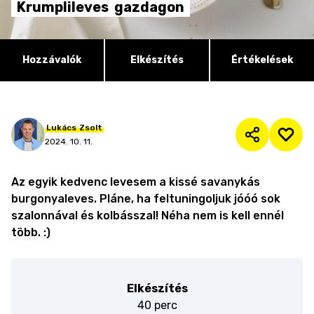
Krumplileves
gazdagon
Hozzávalók
Elkészítés
Értékelések
Lukács
Zsolt
2024. 10. 11.
Az egyik kedvenc levesem a kissé savanykás
burgonyaleves. Pláne, ha feltuningoljuk jóóó sok
szalonnával és kolbásszal! Néha nem is kell ennél
több. :)
Elkészítés
40 perc