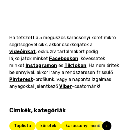
Ha tetszett a 5 megúszós karácsonyi köret mikró
segítségével cikk, akkor csekkoljátok a
videóinkat
, exkluzív tartalmakért pedig
lájkoljatok minket
Facebookon
, kövessetek
minket
Instagramon
és
Tiktokon
! Ha nem éritek
be ennyivel, akkor irány a rendszeresen frissülő
Pinterest
-profilunk, vagy a naponta izgalmas
anyagokkal jelentkező
Viber
-csatornánk!
Címkék, kategóriák
Toplista
köretek
karácsonyi menü