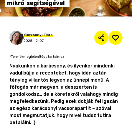
mikró
segítségével
Gerzsenyi
Flóra
2025. 12. 07.
*Termékmegjelenítést tartalmaz
Nyakunkon a karácsony, és ilyenkor mindenki
vadul bújja a recepteket, hogy idén aztán
tényleg villantós legyen az ünnepi menü. A
főfogás már megvan, a desszerten is
gondolkodsz… de a köretekről valahogy mindig
megfeledkezünk. Pedig ezek dobják fel igazán
az egész karácsonyi vacsorapartit – szóval
most megmutatjuk, hogy mivel tudsz tutira
betalálni. :)