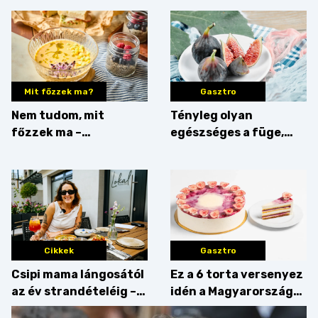
Mit főzzek ma?
Gasztro
Nem tudom, mit
Tényleg olyan
főzzek ma –
egészséges a füge,
Villámgyors menü
mint amilyennek
gondoljuk?
Cikkek
Gasztro
Csipi mama lángosától
Ez a 6 torta versenyez
az év strandételéig –
idén a Magyarország
idén is felzabáltuk a
tortája címért