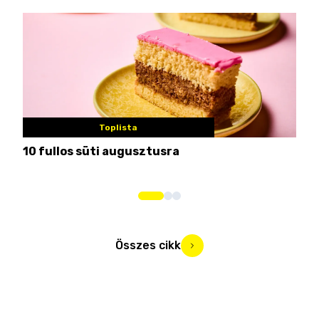
Toplista
10 fullos süti augusztusra
Nem
me
Összes cikk