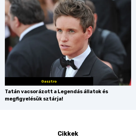
Balaton déli partját
Gasztro
Tatán vacsorázott a Legendás állatok és
megfigyelésük sztárja!
Cikkek