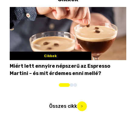
Cikkek
Miért lett ennyire népszerű az Espresso
Nem
Martini – és mit érdemes enni mellé?
men
Összes cikk