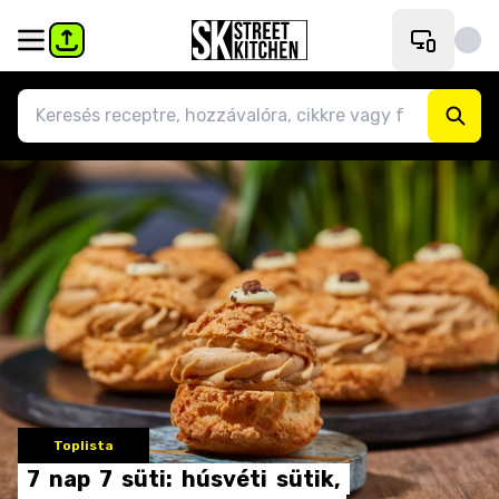
Toplista
7
nap
7
süti:
húsvéti
sütik,