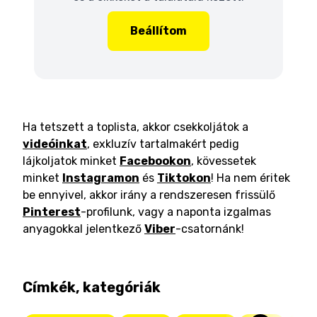
Beállítom
Ha tetszett a toplista, akkor csekkoljátok a
videóinkat
, exkluzív tartalmakért pedig
lájkoljatok minket
Facebookon
, kövessetek
minket
Instagramon
és
Tiktokon
! Ha nem éritek
be ennyivel, akkor irány a rendszeresen frissülő
Pinterest
-profilunk, vagy a naponta izgalmas
anyagokkal jelentkező
Viber
-csatornánk!
Címkék, kategóriák