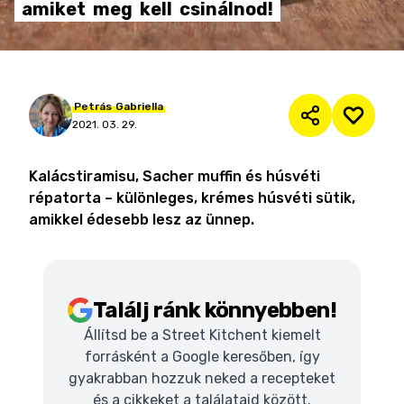
amiket
meg
kell
csinálnod!
Petrás
Gabriella
2021. 03. 29.
Kalácstiramisu, Sacher muffin és húsvéti
répatorta – különleges, krémes húsvéti sütik,
amikkel édesebb lesz az ünnep.
Találj ránk könnyebben!
Állítsd be a Street Kitchent kiemelt
forrásként a Google keresőben, így
gyakrabban hozzuk neked a recepteket
és a cikkeket a találataid között.