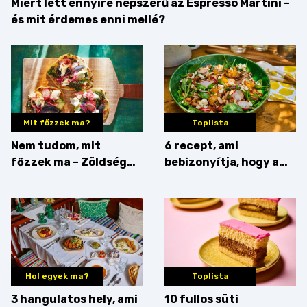
Miért lett ennyire népszerű az Espresso Martini –
és mit érdemes enni mellé?
Mit főzzek ma?
Toplista
Nem tudom, mit
6 recept, ami
főzzek ma – Zöldség
bebizonyítja, hogy a
minden mennyiségben
barack húsok mellé is
zseniális
Hol egyek ma?
Toplista
3 hangulatos hely, ami
10 fullos süti