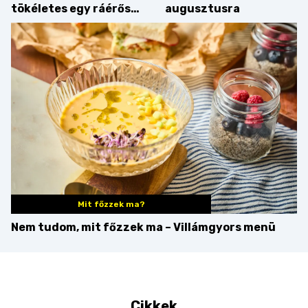
tökéletes egy ráérős
augusztusra
hétvégi ebédhez
Mit főzzek ma?
Nem tudom, mit főzzek ma – Villámgyors menü
Cikkek