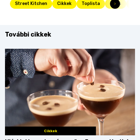
Street Kitchen
Cikkek
Toplista
Friss
top
További cikkek
Cikkek